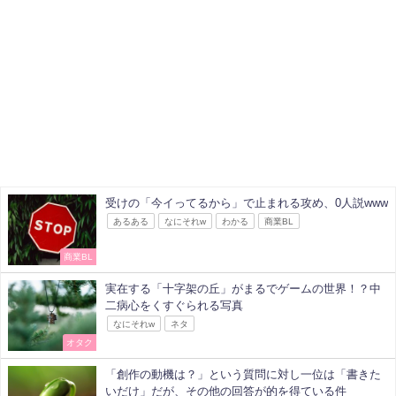
受けの「今イってるから」で止まれる攻め、0人説www
あるある
なにそれw
わかる
商業BL
商業BL
実在する「十字架の丘」がまるでゲームの世界！？中
二病心をくすぐられる写真
なにそれw
ネタ
オタク
「創作の動機は？」という質問に対し一位は「書きた
いだけ」だが、その他の回答が的を得ている件