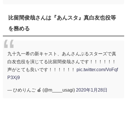
比留間俊哉さんは『あんスタ』真白友也役等
を務める
九十九一希の新キャスト、あんさんぶるスターズで真
白友也役を演じてる比留間俊哉さんです！！！！！！
声がとても良いです！！！！！！
pic.twitter.com/VoFqf
P3Xj9
— ひめりんご 🍎 (@m____usagi)
2020年1月28日