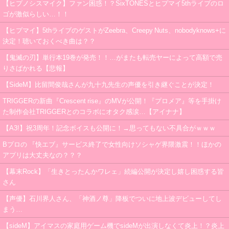
【ヒプノシスマイク】ファン困惑！？SixTONESとヒプマイ5thライブのロ
ゴが激似らしい…！！
【ヒプマイ】5thライブのゲストがZeebra、Creepy Nuts、nobodyknows+に
決定！聴いておくべき曲は？？
【鬼滅の刃】単行本19巻が発売！！…がまたも転売ヤーによって高額で売
りさばかれる【悲報】
【SideM】比留間俊哉さんが九十九先生の声優を引き継ぐことが決定！
TRIGGERの新曲『Crescent rise』のMVが公開！『プロメア』等を手掛け
た制作会社TRIGGERとのコラボにオタク感涙…【アイナナ】
【A3!】祝3周年！記念ボイスも公開に！→思ってもない不具合がｗｗｗ
Bプロの 『快エブ』サービス終了で女性向けソシャゲ界隈激震！！ほかの
アプリは大丈夫なの？？？
【幕末Rock】「生きとったんかワレェ」続編公開が決定し嬉し困惑する皆
さん
【声優】石川界人さん、「神酒ノ尊」降板でついに地上波デビューしてし
まう…
【sideM】アイマスの家庭用ゲーム機でsideMが出演しなくて炎上！？炎上