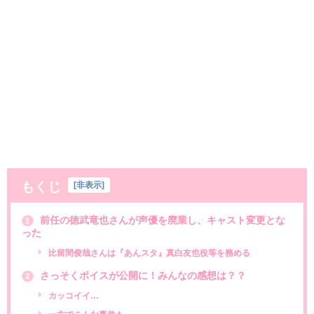
もくじ
[
非表示
]
前任の徳武竜也さんが声優を廃業し、キャスト変更とな
1
った
比留間俊哉さんは『あんスタ』真白友也役等を務める
さっそくボイスが公開に！みんなの感想は？？
2
カッコイイ…