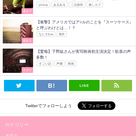
pickup
あるある
二次創作
推しカプ
腐女子
【衝撃】アメリカではア○ルのことを『スーツケース』
と呼ぶわけとは…！？
なにそれw
海外
腐女子
【驚報】下野紘さんが実写映画初主演決定！歓喜の声
多数！
すごい話
声優
映画
オタク
LINE
Twitterでフォローしよう
カテゴリー
オタク