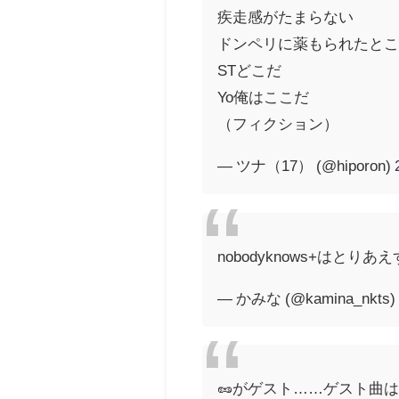
疾走感がたまらない
ドンペリに薬もられたと
STどこだ
Yo俺はここだ
（フィクション）
— ツナ（17） (@hiporon)
nobodyknows+はとり
— かみな (@kamina_nkts
🥜がゲスト……ゲスト曲は