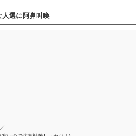
な人選に阿鼻叫喚
 ／
は寒いので防寒対策しっかり！)