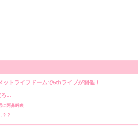
日)にメットライフドームで5thライブが開催！
...
選に阿鼻叫喚
…？？