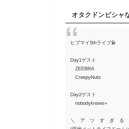
オタクドンピシャ
ヒプマイ5thライブ🎤
Day1ゲスト
ZEEBRA
CreepyNuts
Day2ゲスト
nobodyknows+
＼ ア ツ す ぎ る
(現地メットライフドーム