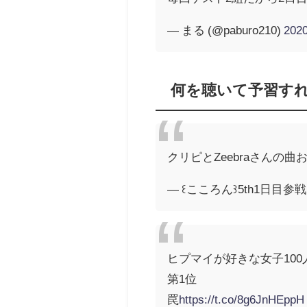
— まる (@paburo210)
20
何を聴いて予習す
クリピとZeebraさんの
— ꒰こころん꒱5th1日目参戦！ 
ヒプマイが好きな女子100
第1位
罠
https://t.co/8g6JnHEppH