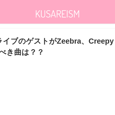
ブのゲストがZeebra、Creepy N
べき曲は？？