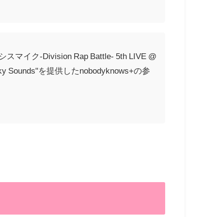
vision Rap Battle- 5th LIVE @
ky Sounds"を提供したnobodyknows+の参