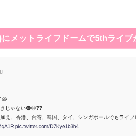
29(日)にメットライフドームで5thライ
♀️
🐚
じゃない🌚🌝❓❓
県に加え、香港、台湾、韓国、タイ、シンガポールでもライブビ
JMqA1R
pic.twitter.com/D7Kye1b3h4