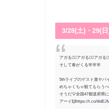
3/28(土)・
アガる🤸‍♂️アガる🤾‍♀️アガる🏌️‍
そして春がくる🌸🌸🌸
5thライブのゲスト激ヤバイ
めちゃくちゃ観てもらうべき
そうだ💡全国47都道府
アーイ🙌
https://t.co/i6dE