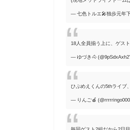
— 七色トルエ🎤独歩元年下半期
18人全員揃う上に、ゲス
— ゆづき🐴 (@9pSdxAxh2
ひぷめえくんの5thライ
— りんご🍎 (@rrrrringo00
毎回ゲスト2組だから2日目