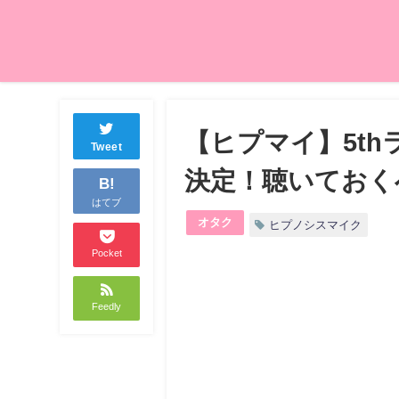
【ヒプマイ】5thライ
Tweet
決定！聴いておく
B!
はてブ
オタク
ヒプノシスマイク
Pocket
Feedly