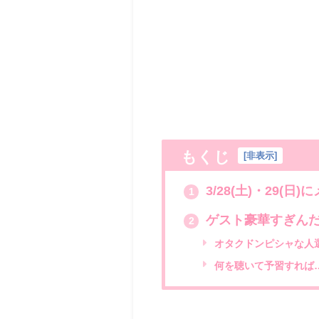
もくじ
[
非表示
]
3/28(土)・29(
1
ゲスト豪華すぎんだろ
2
オタクドンピシャな人
何を聴いて予習すれば