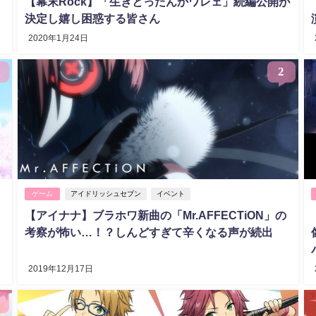
【幕末Rock】「生きとったんかワレェ」続編公開が
決定し嬉し困惑する皆さん
2020年1月24日
1
2
ゲーム
アイドリッシュセブン
イベント
【アイナナ】ブラホワ新曲の「Mr.AFFECTiON」の
考察が怖い…！？しんどすぎて辛くなる声が続出
2019年12月17日