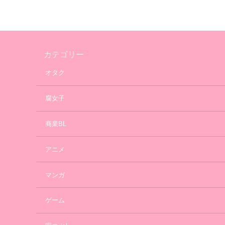
カテゴリー
オタク
腐女子
商業BL
アニメ
マンガ
ゲーム