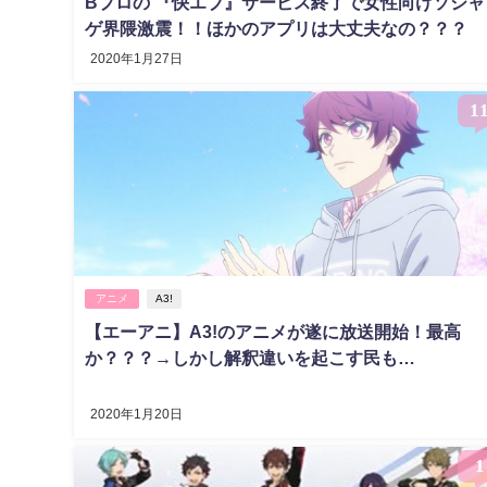
Bプロの 『快エブ』サービス終了で女性向けソシャ
ゲ界隈激震！！ほかのアプリは大丈夫なの？？？
2020年1月27日
1
アニメ
A3!
【エーアニ】A3!のアニメが遂に放送開始！最高
か？？？→しかし解釈違いを起こす民も…
2020年1月20日
1