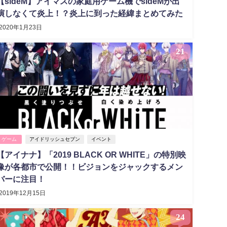
【sideM】アイマスの家庭用ゲーム機でsideMが出
演しなくて炎上！？炎上に到った経緯まとめてみた
2020年1月23日
21
ゲーム
アイドリッシュセブン
イベント
【アイナナ】「2019 BLACK OR WHITE」の特別映
像が各都市で公開！！ビジョンをジャックするメン
バーに注目！
2019年12月15日
24