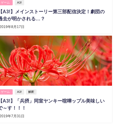
ゲーム
A3!
【A3!】メインストーリー第三部配信決定！劇団の
過去が明かされる…？
2019年8月17日
ゲーム
A3!
解釈
【A3!】「兵摂」同室ヤンキー喧嘩ップル美味しい
で～す！！！
2019年7月31日