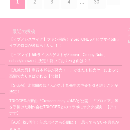
1
2
3
4
…
30
最近の投稿
【ヒプノシスマイク】ファン困惑！？SixTONESとヒプマイ5thラ
イブのロゴが激似らしい…！！
【ヒプマイ】5thライブのゲストがZeebra、Creepy Nuts、
nobodyknows+に決定！聴いておくべき曲は？？
【鬼滅の刃】単行本19巻が発売！！…がまたも転売ヤーによって
高額で売りさばかれる【悲報】
【SideM】比留間俊哉さんが九十九先生の声優を引き継ぐことが
決定！
TRIGGERの新曲『Crescent rise』のMVが公開！『プロメア』等
を手掛けた制作会社TRIGGERとのコラボにオタク感涙…【アイ
ナナ】
【A3!】祝3周年！記念ボイスも公開に！→思ってもない不具合が
ｗｗｗ