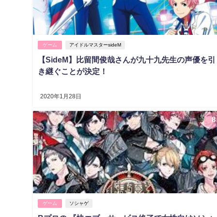
ゲーム
アイドルマスターsideM
【SideM】比留間俊哉さんが九十九先生の声優を引
き継ぐことが決定！
2020年1月28日
8
ゲーム
ソシャゲ