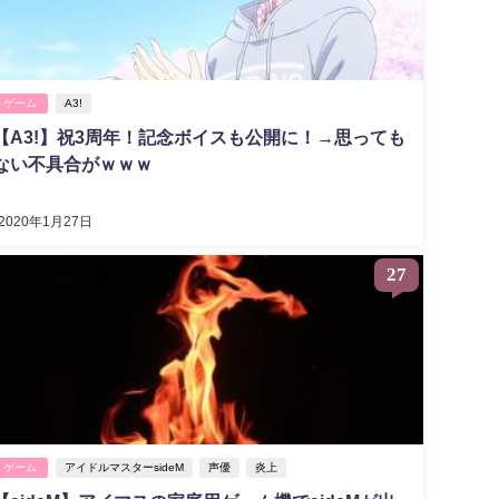
ゲーム
A3!
【A3!】祝3周年！記念ボイスも公開に！→思っても
ない不具合がｗｗｗ
2020年1月27日
27
ゲーム
アイドルマスターsideM
声優
炎上