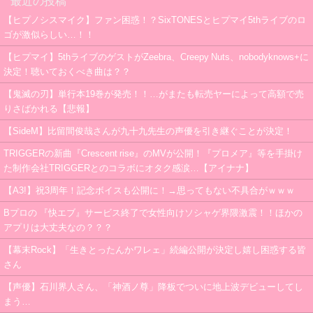
最近の投稿
【ヒプノシスマイク】ファン困惑！？SixTONESとヒプマイ5thライブのロ
ゴが激似らしい…！！
【ヒプマイ】5thライブのゲストがZeebra、Creepy Nuts、nobodyknows+に
決定！聴いておくべき曲は？？
【鬼滅の刃】単行本19巻が発売！！…がまたも転売ヤーによって高額で売
りさばかれる【悲報】
【SideM】比留間俊哉さんが九十九先生の声優を引き継ぐことが決定！
TRIGGERの新曲『Crescent rise』のMVが公開！『プロメア』等を手掛け
た制作会社TRIGGERとのコラボにオタク感涙…【アイナナ】
【A3!】祝3周年！記念ボイスも公開に！→思ってもない不具合がｗｗｗ
Bプロの 『快エブ』サービス終了で女性向けソシャゲ界隈激震！！ほかの
アプリは大丈夫なの？？？
【幕末Rock】「生きとったんかワレェ」続編公開が決定し嬉し困惑する皆
さん
【声優】石川界人さん、「神酒ノ尊」降板でついに地上波デビューしてし
まう…