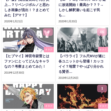
上…？リベンジポルノと思わ
に放送開始！最高か？？？→
しき画像が流出！？まとめて
しかし解釈違いを起こす民
みた【デマ？】
も…
2020年1月21日
2020年1月20日
4
16
オタク
オタク
【ヒプマイ】神宮寺寂雷とは
【パラライ】フル尺MVが遂に
ファンにとってどんなキャラ
各ユニットから登場！カッコ
なの？考察まとめてみた！
イイ？地雷？やっぱり分かれ
る賛否…
2019年12月30日
2019年12月26日
1
オタク
オタク