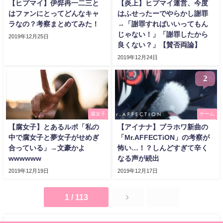
【ヒプマイ】伊弉冉一二三と
【炎上】ヒプマイ運営、今度
はファンにとってどんなキャ
はふせったーでやらかし謝罪
ラなの？考察まとめてみた！
→「謝罪すればいいってもん
じゃない！」「謝罪したから
2019年12月25日
良くない？」【賛否両論】
2019年12月24日
2
腐女子
ゲーム
【腐女子】とあるルポ「私の
【アイナナ】ブラホワ新曲の
中で腐女子と夢女子がせめぎ
「Mr.AFFECTiON」の考察が
合っている」→文豪かよ
怖い…！？しんどすぎて辛く
wwwwww
なる声が続出
2019年12月19日
2019年12月17日
1 / 113