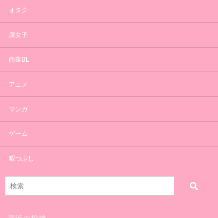
オタク
腐女子
商業BL
アニメ
マンガ
ゲーム
暇つぶし