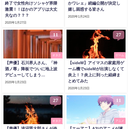
終了で女性向けソシャゲ界隈
かワレェ」続編公開が決定し
激震！！ほかのアプリは大丈
嬉し困惑する皆さん
夫なの？？？
2020年1月24日
2020年1月27日
11
27
オタク
ゲーム
【声優】石川界人さん、「神
【sideM】アイマスの家庭用ゲ
酒ノ尊」降板でついに地上波
ーム機でsideMが出演しなくて
デビューしてしまう…
炎上！？炎上に到った経緯ま
とめてみた
2020年1月23日
2020年1月23日
27
11
オタク
アニメ
【声優】浅沼晋太郎さんが炎
【エーアニ】A3!のアニメが遂