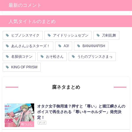
最新のコメント
人気タイトルのまとめ
ヒプノシスマイク
アイドリッシュセブン
刀剣乱舞
あんさんぶるスターズ！
A3!
BANANAFISH
名探偵コナン
おそ松さん
うたのプリンスさまっ
KING OF PRISM
腐ネタまとめ
オタク女子御用達？押すと「尊い」と堀江瞬さんの
ボイスで再生される「尊いキーホルダー」発売決
定！
グッズ
暇つぶし