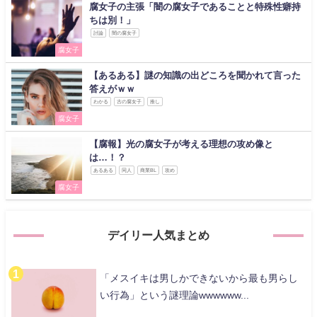
腐女子の主張「闇の腐女子であることと特殊性癖持
ちは別！」
討論
闇の腐女子
腐女子
【あるある】謎の知識の出どころを聞かれて言った
答えがｗｗ
わかる
古の腐女子
推し
腐女子
【腐報】光の腐女子が考える理想の攻め像と
は…！？
あるある
同人
商業BL
攻め
腐女子
デイリー人気まとめ
「メスイキは男しかできないから最も男らし
い行為」という謎理論wwwwww...