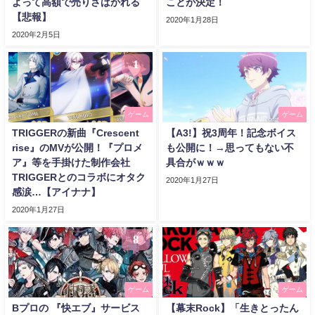
よって高額で売りさばかれる
ことが決定！
【悲報】
2020年1月28日
2020年2月5日
1
ゲーム
ゲーム
TRIGGERの新曲『Crescent
【A3!】祝3周年！記念ボイス
rise』のMVが公開！『プロメ
も公開に！→思ってもない不
ア』等を手掛けた制作会社
具合がｗｗｗ
TRIGGERとのコラボにオタク
2020年1月27日
感涙…【アイナナ】
2020年1月27日
8
ゲーム
ゲーム
Bプロの 『快エブ』サービス
【幕末Rock】「生きとったん