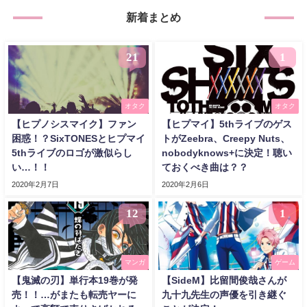
新着まとめ
21
1
オタク
オタク
【ヒプノシスマイク】ファン
【ヒプマイ】5thライブのゲス
困惑！？SixTONESとヒプマイ
トがZeebra、Creepy Nuts、
5thライブのロゴが激似らし
nobodyknows+に決定！聴い
い…！！
ておくべき曲は？？
2020年2月7日
2020年2月6日
12
1
マンガ
ゲーム
【鬼滅の刃】単行本19巻が発
【SideM】比留間俊哉さんが
売！！…がまたも転売ヤーに
九十九先生の声優を引き継ぐ