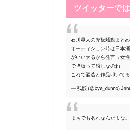
ツイッターで
石川界人の降板騒動まと
オーディション時は日本
がいい太るから発言→女
で降板って感じなのね
これで酒造と作品叩いて
— 残骸 (@bye_dunno)
Jan
まぁでもあれなんだよな