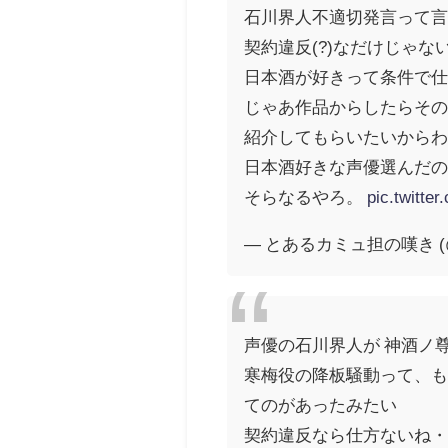
石川界人不適切発言って
契約違反(?)なだけじゃな
日本酒が好きって条件で
じゃあ作品からしたらそ
紹介してもらいたいから
日本酒好きな声優選んだのに
そらなるやろ。
pic.twitt
— とあるカミュ担の嘆き (@C
声優の石川界人が 神酒ノ
寒梅役の降板騒動って、
てのがあったみたい
契約違反なら仕方ないね