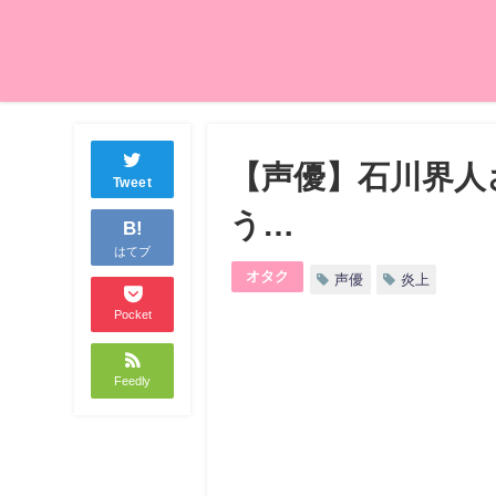
【声優】石川界人
Tweet
う…
B!
はてブ
オタク
声優
炎上
Pocket
Feedly