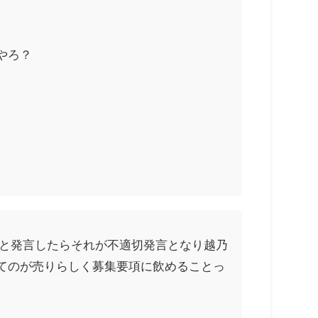
やろ？
」と発言したらそれが不適切発言となり越乃
てのが売りらしく募集要項に飲めることっ