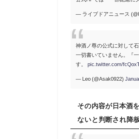
— ライブドアニュース (@liv
神酒ノ尊の公式に対して
一切書いていません。『
す。
pic.twitter.com/fcQox
— Leo (@Asak0922)
Janua
その内容が日本酒
ないと判断され降