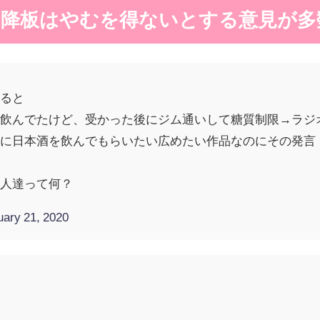
は降板はやむを得ないとする意見が多
めると
酒飲んでたけど、受かった後にジム通いして糖質制限→ラジ
性に日本酒を飲んでもらいたい広めたい作品なのにその発言
る人達って何？
uary 21, 2020
。