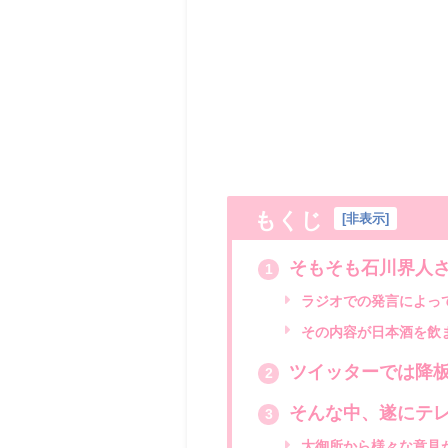
もくじ
[
非表示
]
そもそも石川界人
1
ラジオでの発言によっ
その内容が日本酒を飲
ツイッターでは降
2
そんな中、遂にテ
3
大御所から様々な意見