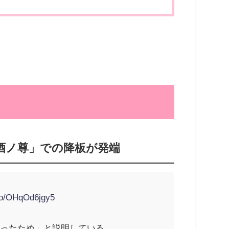
酒ノ尊」での降板が発端
.co/OHqOd6jgy5
あったため」と説明している。