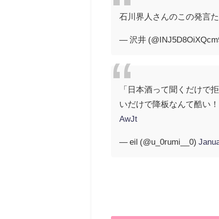
石川界人さんのこの発言
— 沢井 (@INJ5D8OiXQcm
「日本酒って聞くだけで
いだけで降板なんて酷い
AwJt
— eil (@u_0rumi__0)
Janua