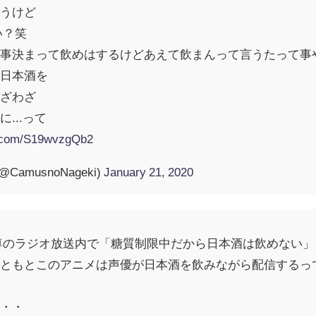
言うけど
い？笑
仕事決まって飲めはするけどあえて飲まんって言うたって事
の日本酒を
わざわざ
...って
er.com/S19wvzgQb2
amusnoNageki)
January 21, 2020
尊のラジオ放送内で「糖質制限中だから日本酒は飲めない
もともとこのアニメは声優が日本酒を飲みながら配信するっ
・・・