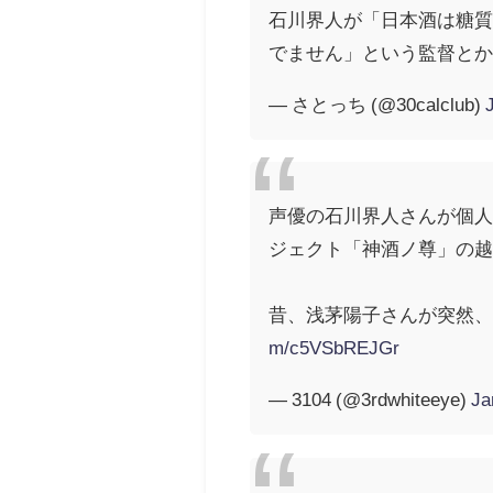
石川界人が「日本酒は糖
でません」という監督と
— さとっち (@30calclub)
声優の石川界人さんが個
ジェクト「神酒ノ尊」の
昔、浅茅陽子さんが突然、
m/c5VSbREJGr
— 3104 (@3rdwhiteeye)
Ja