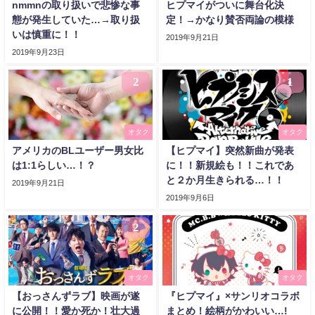
nmmnの取り扱いで悲惨な事
ヒプマイがついに舞台化決
態が発生していた…→取り扱
定！→かなり賛否両論の模様
いは慎重に！！
2019年9月21日
2019年9月23日
2
1
オタク
オタク
アメリカのBLユーザー男女比
【ヒプマイ】突然新曲が発表
は1:1らしい…！？
に！！新規絵も！！これであ
と２か月生きられる…！！
2019年9月21日
2019年9月6日
2
オタク
オタク
【おっさんずラブ】映画が遂
『ヒプマイ』×サンリオコラボ
に公開！！愛か死か！壮大過
まとめ！絵柄がかわいい…!