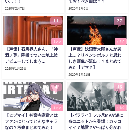
い…！！
ておくべき曲は？？
2020年2月7日
2020年2月6日
11
27
オタク
オタク
【声優】石川界人さん、「神
【声優】浅沼晋太郎さんが炎
酒ノ尊」降板でついに地上波
上…？リベンジポルノと思わ
デビューしてしまう…
しき画像が流出！？まとめて
みた【デマ？】
2020年1月23日
2020年1月21日
4
16
オタク
オタク
【ヒプマイ】神宮寺寂雷とは
【パラライ】フル尺MVが遂に
ファンにとってどんなキャラ
各ユニットから登場！カッコ
なの？考察まとめてみた！
イイ？地雷？やっぱり分かれ