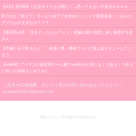
【A3!】祝3周年！記念ボイスも公開に！→思ってもない不具合がｗｗｗ
Bプロの 『快エブ』サービス終了で女性向けソシャゲ界隈激震！！ほかの
アプリは大丈夫なの？？？
【幕末Rock】「生きとったんかワレェ」続編公開が決定し嬉し困惑する皆
さん
【声優】石川界人さん、「神酒ノ尊」降板でついに地上波デビューしてし
まう…
【sideM】アイマスの家庭用ゲーム機でsideMが出演しなくて炎上！？炎上
に到った経緯まとめてみた
ご意見や広告掲載、タレコミ等のお問い合わせはこちらから↓↓
kusareism801@gmail.com
腐れイズム All Rights Reserved.