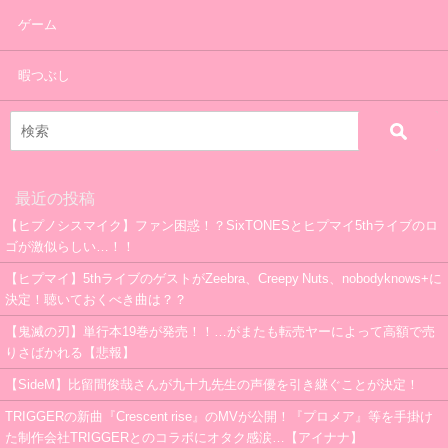
ゲーム
暇つぶし
最近の投稿
【ヒプノシスマイク】ファン困惑！？SixTONESとヒプマイ5thライブのロ
ゴが激似らしい…！！
【ヒプマイ】5thライブのゲストがZeebra、Creepy Nuts、nobodyknows+に
決定！聴いておくべき曲は？？
【鬼滅の刃】単行本19巻が発売！！…がまたも転売ヤーによって高額で売
りさばかれる【悲報】
【SideM】比留間俊哉さんが九十九先生の声優を引き継ぐことが決定！
TRIGGERの新曲『Crescent rise』のMVが公開！『プロメア』等を手掛け
た制作会社TRIGGERとのコラボにオタク感涙…【アイナナ】