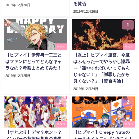
る賛否…
2019年12月30日
2019年12月26日
1
オタク
オタク
【ヒプマイ】伊弉冉一二三と
【炎上】ヒプマイ運営、今度
はファンにとってどんなキャ
はふせったーでやらかし謝罪
ラなの？考察まとめてみた！
→「謝罪すればいいってもん
じゃない！」「謝罪したから
2019年12月25日
良くない？」【賛否両論】
2019年12月24日
2
2
オタク
オタク
【すとぷり】デマ？ホント？
【ヒプマイ】Creepy Nutsの
メンバーの花嫁役募集の真偽
オールナイトニッポン0にオオ