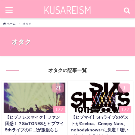
ホーム
オタク
オタク
オタクの記事一覧
21
1
オタク
オタク
【ヒプノシスマイク】ファン
【ヒプマイ】5thライブのゲス
困惑！？SixTONESとヒプマイ
トがZeebra、Creepy Nuts、
5thライブのロゴが激似らし
nobodyknows+に決定！聴い