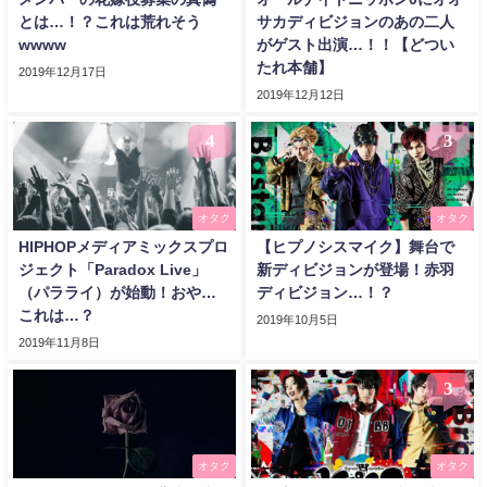
とは…！？これは荒れそう
サカディビジョンのあの二人
wwww
がゲスト出演…！！【どつい
たれ本舗】
2019年12月17日
2019年12月12日
4
3
オタク
オタク
HIPHOPメディアミックスプロ
【ヒプノシスマイク】舞台で
ジェクト「Paradox Live」
新ディビジョンが登場！赤羽
（パラライ）が始動！おや…
ディビジョン…！？
これは…？
2019年10月5日
2019年11月8日
3
オタク
オタク