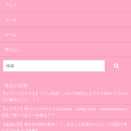
アニメ
マンガ
ゲーム
暇つぶし
最近の投稿
【ヒプノシスマイク】ファン困惑！？SixTONESとヒプマイ5thライブのロ
ゴが激似らしい…！！
【ヒプマイ】5thライブのゲストがZeebra、Creepy Nuts、nobodyknows+に
決定！聴いておくべき曲は？？
【鬼滅の刃】単行本19巻が発売！！…がまたも転売ヤーによって高額で売
りさばかれる【悲報】