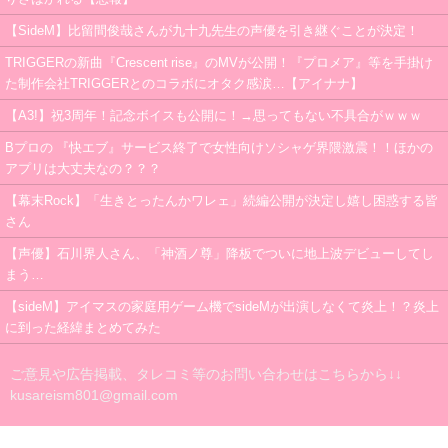
【SideM】比留間俊哉さんが九十九先生の声優を引き継ぐことが決定！
TRIGGERの新曲『Crescent rise』のMVが公開！『プロメア』等を手掛け
た制作会社TRIGGERとのコラボにオタク感涙…【アイナナ】
【A3!】祝3周年！記念ボイスも公開に！→思ってもない不具合がｗｗｗ
Bプロの 『快エブ』サービス終了で女性向けソシャゲ界隈激震！！ほかの
アプリは大丈夫なの？？？
【幕末Rock】「生きとったんかワレェ」続編公開が決定し嬉し困惑する皆
さん
【声優】石川界人さん、「神酒ノ尊」降板でついに地上波デビューしてし
まう…
【sideM】アイマスの家庭用ゲーム機でsideMが出演しなくて炎上！？炎上
に到った経緯まとめてみた
ご意見や広告掲載、タレコミ等のお問い合わせはこちらから↓↓
kusareism801@gmail.com