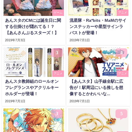
ゲーム
アニメ
あんスタのCMには誕生日に関
流星隊・Ra*bits・MaMのサイ
する仕掛けが隠れてる！？
ンステッカーや星型サインラ
【あんさんぶるスターズ！】
バストが登場！
2019年7月3日
2019年7月1日
3
4
アニメ
アニメ
あんスタ教師組のロールオン
【あんスタ】山手線全駅に広
フレグランスやアクリルキー
告が！駅周辺にいる推しを想
ホルダーが登場！
像するとかわいいな...
2019年7月1日
2019年7月1日
3
5