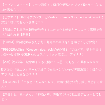
【ヒプノシスマイク】ファン困惑！？SixTONESとヒプマイ5thライブのロ
ゴが激似らしい…！！
【ヒプマイ】5thライブのゲストがZeebra、Creepy Nuts、nobodyknows+に
決定！聴いておくべき曲は？？
【鬼滅の刃】単行本19巻が発売！！…がまたも転売ヤーによって高額で売
りさばかれる【悲報】
【SideM】比留間俊哉さんが九十九先生の声優を引き継ぐことが決定！
TRIGGERの新曲『Crescent rise』のMVが公開！『プロメア』等を手掛け
た制作会社TRIGGERとのコラボにオタク感涙…【アイナナ】
【A3!】祝3周年！記念ボイスも公開に！→思ってもない不具合がｗｗｗ
Bプロの 『快エブ』サービス終了で女性向けソシャゲ界隈激震！！ほかの
アプリは大丈夫なの？？？
【幕末Rock】「生きとったんかワレェ」続編公開が決定し嬉し困惑する皆
さん
【声優】石川界人さん、「神酒ノ尊」降板でついに地上波デビューしてし
まう…