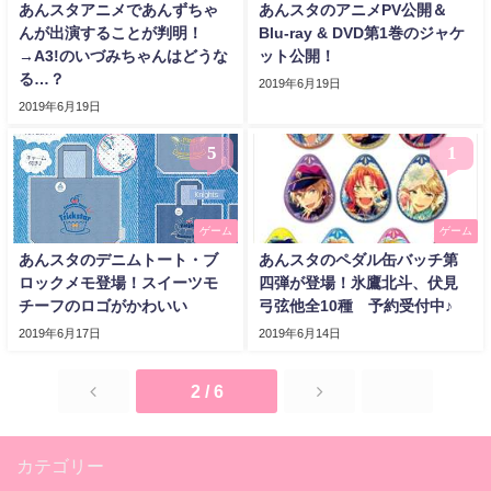
あんスタアニメであんずちゃ
あんスタのアニメPV公開＆
んが出演することが判明！
Blu-ray & DVD第1巻のジャケ
→A3!のいづみちゃんはどうな
ット公開！
る…？
2019年6月19日
2019年6月19日
5
1
ゲーム
ゲーム
あんスタのデニムトート・ブ
あんスタのペダル缶バッチ第
ロックメモ登場！スイーツモ
四弾が登場！氷鷹北斗、伏見
チーフのロゴがかわいい
弓弦他全10種 予約受付中♪
2019年6月17日
2019年6月14日
2 / 6
カテゴリー