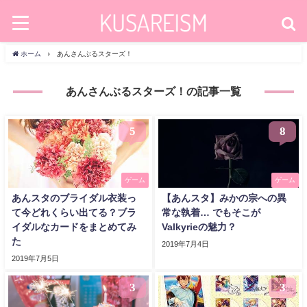
ホーム
あんさんぶるスターズ！
あんさんぶるスターズ！の記事一覧
5
8
ゲーム
ゲーム
あんスタのブライダル衣装っ
【あんスタ】みかの宗への異
て今どれくらい出てる？ブラ
常な執着… でもそこが
イダルなカードをまとめてみ
Valkyrieの魅力？
た
2019年7月4日
2019年7月5日
3
3