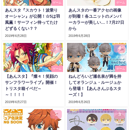
ゲーム
ゲーム
あんスタ『スカウト！波乗り
あんスタの一番アクセの画像
オーシャン』が公開！☆5は羽
が到着！各ユニットのメンバ
風薫！サーフィン待ってたけ
ーカラーが美しい…！7月27日
どずるくない？？
から
2019年6月28日
2019年6月28日
3
4
ゲーム
ゲーム
【あんスタ】『燦々！笑顔の
ねんどろいど瀬名泉が満を持
サンフラワーライブ』開催！
してオランジュ・ルージュか
トリスタ箱イベだ～
ら登場！【あんさんぶるスタ
～！！！！
ーズ！】
2019年6月27日
2019年6月26日
5
3