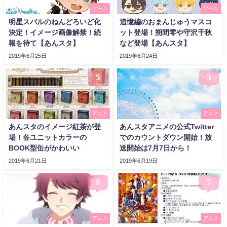
ゲーム
ゲーム
明星スバルのねんどろいど化
追憶編のおまんじゅうマスコ
決定！イメージ画像解禁！続
ット登場！朔間零や守沢千秋
報を待て【あんスタ】
など登場【あんスタ】
2019年6月25日
2019年6月24日
5
3
アニメ
アニメ
あんスタのイメージ紅茶が登
あんスタアニメの公式Twitter
場！各ユニットカラーの
でのカウントダウン開始！放
BOOK型缶がかわいい
送開始は7月7日から！
2019年6月21日
2019年6月19日
6
7
アニメ
アニメ