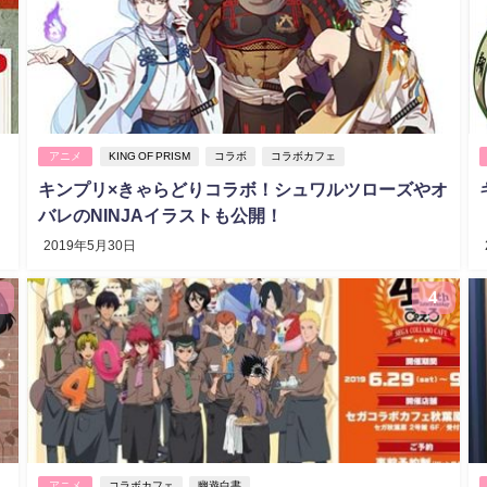
アニメ
KING OF PRISM
コラボ
コラボカフェ
キンプリ×きゃらどりコラボ！シュワルツローズやオ
バレのNINJAイラストも公開！
2019年5月30日
4
アニメ
コラボカフェ
幽遊白書