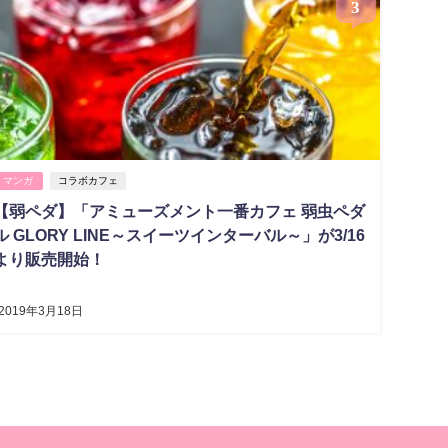
3
マンガ
コラボカフェ
【弱ペダ】「アミューズメント一番カフェ 弱虫ペダ
ル GLORY LINE～スイーツインターバル～」が3/16
より販売開始！
2019年3月18日