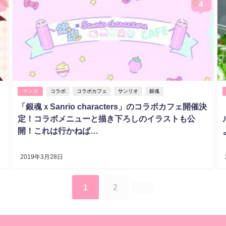
4
マンガ
コラボ
コラボカフェ
サンリオ
銀魂
「銀魂ｘSanrio characters」のコラボカフェ開催決
定！コラボメニューと描き下ろしのイラストも公
豪
開！これは行かねば…
2019年3月28日
1
2