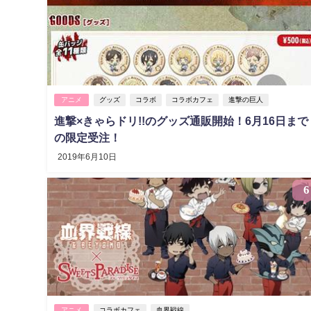
アニメ
グッズ
コラボ
コラボカフェ
進撃の巨人
進撃×きゃらドリ!!のグッズ通販開始！6月16日まで
の限定受注！
2019年6月10日
6
アニメ
コラボカフェ
血界戦線