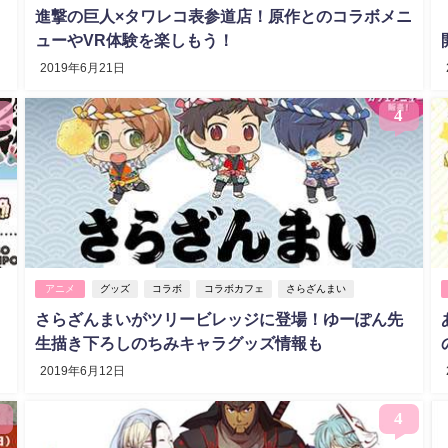
月
進撃の巨人×タワレコ表参道店！原作とのコラボメニ
ューやVR体験を楽しもう！
2019年6月21日
4
アニメ
グッズ
コラボ
コラボカフェ
さらざんまい
さらざんまいがツリービレッジに登場！ゆーぽん先
生描き下ろしのちみキャラグッズ情報も
2019年6月12日
4