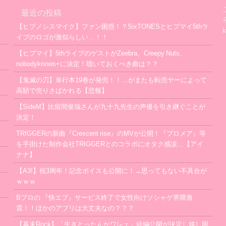
最近の投稿
【ヒプノシスマイク】ファン困惑！？SixTONESとヒプマイ5thラ
イブのロゴが激似らしい…！！
【ヒプマイ】5thライブのゲストがZeebra、Creepy Nuts、
nobodyknows+に決定！聴いておくべき曲は？？
【鬼滅の刃】単行本19巻が発売！！…がまたも転売ヤーによって
高額で売りさばかれる【悲報】
【SideM】比留間俊哉さんが九十九先生の声優を引き継ぐことが
決定！
TRIGGERの新曲『Crescent rise』のMVが公開！『プロメア』等
を手掛けた制作会社TRIGGERとのコラボにオタク感涙…【アイ
ナナ】
【A3!】祝3周年！記念ボイスも公開に！→思ってもない不具合が
ｗｗｗ
Bプロの 『快エブ』サービス終了で女性向けソシャゲ界隈激
震！！ほかのアプリは大丈夫なの？？？
【幕末Rock】「生きとったんかワレェ」続編公開が決定し嬉し困