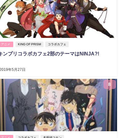
アニメ
KING OF PRISM
コラボカフェ
キンプリコラボカフェ2部のテーマはNINJA?!
2019年5月27日
8
アニメ
コラボカフェ
名探偵コナン