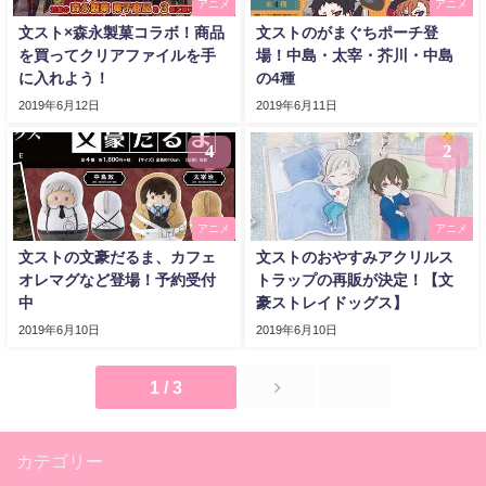
アニメ
アニメ
文スト×森永製菓コラボ！商品
文ストのがまぐちポーチ登
を買ってクリアファイルを手
場！中島・太宰・芥川・中島
に入れよう！
の4種
2019年6月12日
2019年6月11日
4
2
アニメ
アニメ
文ストの文豪だるま、カフェ
文ストのおやすみアクリルス
オレマグなど登場！予約受付
トラップの再販が決定！【文
中
豪ストレイドッグス】
2019年6月10日
2019年6月10日
1 / 3
カテゴリー