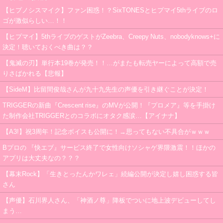
【ヒプノシスマイク】ファン困惑！？SixTONESとヒプマイ5thライブのロ
ゴが激似らしい…！！
【ヒプマイ】5thライブのゲストがZeebra、Creepy Nuts、nobodyknows+に
決定！聴いておくべき曲は？？
【鬼滅の刃】単行本19巻が発売！！…がまたも転売ヤーによって高額で売
りさばかれる【悲報】
【SideM】比留間俊哉さんが九十九先生の声優を引き継ぐことが決定！
TRIGGERの新曲『Crescent rise』のMVが公開！『プロメア』等を手掛け
た制作会社TRIGGERとのコラボにオタク感涙…【アイナナ】
【A3!】祝3周年！記念ボイスも公開に！→思ってもない不具合がｗｗｗ
Bプロの 『快エブ』サービス終了で女性向けソシャゲ界隈激震！！ほかの
アプリは大丈夫なの？？？
【幕末Rock】「生きとったんかワレェ」続編公開が決定し嬉し困惑する皆
さん
【声優】石川界人さん、「神酒ノ尊」降板でついに地上波デビューしてし
まう…