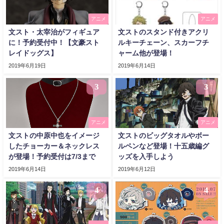
アニメ
アニメ
文スト・太宰治がフィギュア
文ストのスタンド付きアクリ
に！予約受付中！【文豪スト
ルキーチェーン、スカーフチ
レイドッグス】
ャーム他が登場！
2019年6月19日
2019年6月14日
3
3
アニメ
アニメ
文ストの中原中也をイメージ
文ストのビッグタオルやボー
したチョーカー＆ネックレス
ルペンなど登場！十五歳編グ
が登場！予約受付は7/3まで
ッズを入手しよう
2019年6月14日
2019年6月12日
4
4