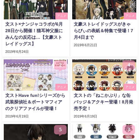
アニメ
アニメ
文スト×ナンジャコラボが6月
文豪ストレイドッグスがきゃ
28日から開催！猫耳神父服に
らびぃの表紙＆特集で登場！7
みんなの反応は…【文豪スト
月4日まで
レイドッグス】
2019年6月21日
2019年6月24日
2
4
アニメ
アニメ
文ストHave fun!シリーズから
文ストの「ねこかぶり」な缶
武装探偵社＆ポートマフィア
バッジ＆アクキー登場！8月発
のクリアファイルが登場！
売予定！
2019年6月19日
2019年6月19日
5
3