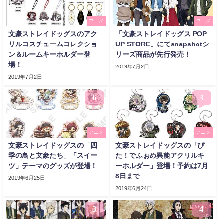
アニメ
アニメ
文豪ストレイドッグスのアク
「文豪ストレイドッグス POP
リルコスチュームコレクショ
UP STORE」にてsnapshotシ
ン＆ルームキーホルダー登
リーズ商品が先行発売！
場！
2019年7月2日
2019年7月2日
6
3
アニメ
アニメ
文豪ストレイドッグスの「四
文豪ストレイドッグスの「ぴ
季の鳥と文豪たち」「スイー
た！でふぉめ異能アクリルキ
ツ」テーマのグッズが登場！
ーホルダー」登場！予約は7月
8日まで
2019年6月25日
2019年6月24日
3
4