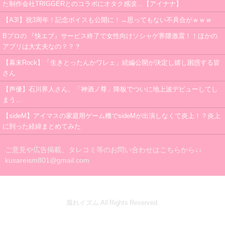
た制作会社TRIGGERとのコラボにオタク感涙…【アイナナ】
【A3!】祝3周年！記念ボイスも公開に！→思ってもない不具合がｗｗｗ
Bプロの 『快エブ』サービス終了で女性向けソシャゲ界隈激震！！ほかの
アプリは大丈夫なの？？？
【幕末Rock】「生きとったんかワレェ」続編公開が決定し嬉し困惑する皆
さん
【声優】石川界人さん、「神酒ノ尊」降板でついに地上波デビューしてし
まう…
【sideM】アイマスの家庭用ゲーム機でsideMが出演しなくて炎上！？炎上
に到った経緯まとめてみた
ご意見や広告掲載、タレコミ等のお問い合わせはこちらから↓↓
kusareism801@gmail.com
腐れイズム All Rights Reserved.