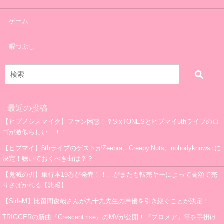
ゲーム
暇つぶし
最近の投稿
【ヒプノシスマイク】ファン困惑！？SixTONESとヒプマイ5thライブのロ
ゴが激似らしい…！！
【ヒプマイ】5thライブのゲストがZeebra、Creepy Nuts、nobodyknows+に
決定！聴いておくべき曲は？？
【鬼滅の刃】単行本19巻が発売！！…がまたも転売ヤーによって高額で売
りさばかれる【悲報】
【SideM】比留間俊哉さんが九十九先生の声優を引き継ぐことが決定！
TRIGGERの新曲『Crescent rise』のMVが公開！『プロメア』等を手掛け