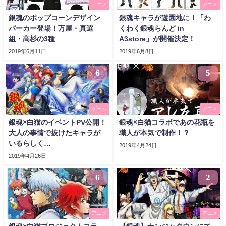
アニメ
アニメ
銀魂のポップコーンデザイン
銀魂キャラが遊園地に！「わ
パーカー登場！万屋・真選
くわく銀魂らんど in
組・高杉の3種
A3store」が開催決定！
2019年6月11日
2019年6月8日
6
5
ゲーム
アニメ
銀魂×白猫のイベントPV公開！
銀魂×白猫コラボであの花瓶を
大人の事情で抜けたキャラが
職人が本気で制作！？
いるらしく…
2019年4月24日
2019年4月26日
6
2
アニメ
アニメ