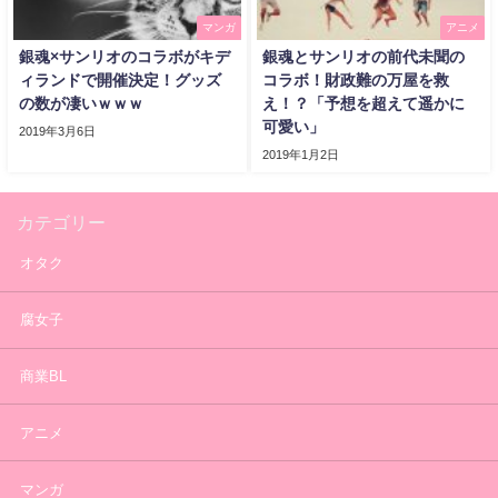
マンガ
アニメ
銀魂×サンリオのコラボがキデ
銀魂とサンリオの前代未聞の
ィランドで開催決定！グッズ
コラボ！財政難の万屋を救
の数が凄いｗｗｗ
え！？「予想を超えて遥かに
可愛い」
2019年3月6日
2019年1月2日
カテゴリー
オタク
腐女子
商業BL
アニメ
マンガ