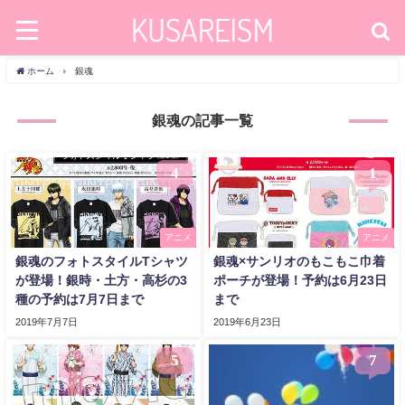
ホーム
銀魂
銀魂の記事一覧
4
1
アニメ
アニメ
銀魂のフォトスタイルTシャツ
銀魂×サンリオのもこもこ巾着
が登場！銀時・土方・高杉の3
ポーチが登場！予約は6月23日
種の予約は7月7日まで
まで
2019年7月7日
2019年6月23日
5
7