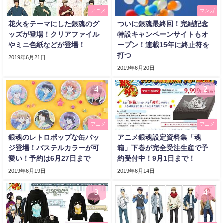
アニメ
マンガ
花火をテーマにした銀魂のグ
ついに銀魂最終回！完結記念
ッズが登場！クリアファイル
特設キャンペーンサイトもオ
やミニ色紙などが登場！
ープン！連載15年に終止符を
打つ
2019年6月21日
2019年6月20日
4
2
アニメ
アニメ
銀魂のレトロポップな缶バッ
アニメ銀魂設定資料集「魂
ジ登場！パステルカラーが可
箱」下巻が完全受注生産で予
愛い！予約は6月27日まで
約受付中！9月1日まで！
2019年6月19日
2019年6月14日
3
4