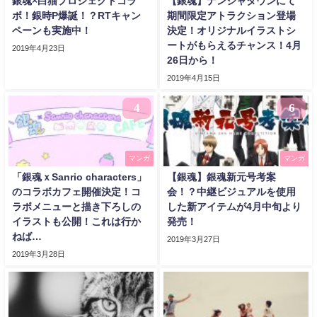
銀魂×白猫プロジェクトコラ
【銀魂】ナンジャタウンにて
ボ！銀時P爆誕！？RTキャン
期間限定アトラクション登場
ペーンも実施中！
決定！オリジナルイラストシ
ートがもらえるチャンス！4月
2019年4月23日
26日から！
2019年4月15日
4
6
マンガ
マンガ
「銀魂ｘSanrio characters」
【銀魂】銀魂新元号考案
のコラボカフェ開催決定！コ
会！？中継ビジュアルを使用
ラボメニューと描き下ろしの
した新アイテムが4月中旬より
イラストも公開！これは行か
発売！
ねば…
2019年3月27日
2019年3月28日