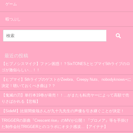
ゲーム
暇つぶし
最近の投稿
【ヒプノシスマイク】ファン困惑！？SixTONESとヒプマイ5thライブのロ
ゴが激似らしい…！！
【ヒプマイ】5thライブのゲストがZeebra、Creepy Nuts、nobodyknows+に
決定！聴いておくべき曲は？？
【鬼滅の刃】単行本19巻が発売！！…がまたも転売ヤーによって高額で売
りさばかれる【悲報】
【SideM】比留間俊哉さんが九十九先生の声優を引き継ぐことが決定！
TRIGGERの新曲『Crescent rise』のMVが公開！『プロメア』等を手掛け
た制作会社TRIGGERとのコラボにオタク感涙…【アイナナ】