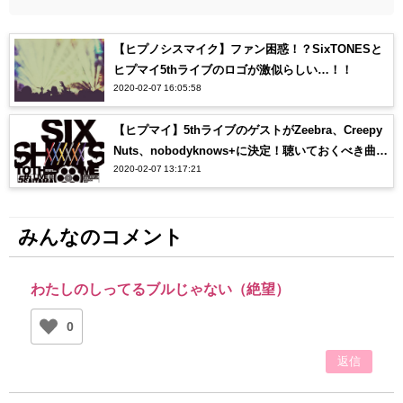
【ヒプノシスマイク】ファン困惑！？SixTONESと
ヒプマイ5thライブのロゴが激似らしい…！！
2020-02-07 16:05:58
【ヒプマイ】5thライブのゲストがZeebra、Creepy
Nuts、nobodyknows+に決定！聴いておくべき曲
2020-02-07 13:17:21
は？？
みんなのコメント
わたしのしってるブルじゃない（絶望）
0
返信