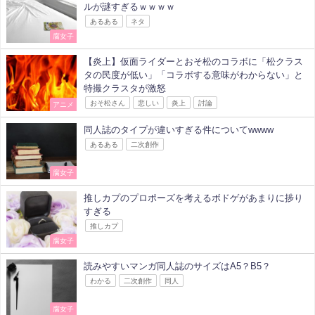
ルが謎すぎるｗｗｗｗ
あるある
ネタ
腐女子
【炎上】仮面ライダーとおそ松のコラボに「松クラス
タの民度が低い」「コラボする意味がわからない」と
特撮クラスタが激怒
おそ松さん
悲しい
炎上
討論
アニメ
同人誌のタイプが違いすぎる件についてwwww
あるある
二次創作
腐女子
推しカプのプロポーズを考えるボドゲがあまりに捗り
すぎる
推しカプ
腐女子
読みやすいマンガ同人誌のサイズはA5？B5？
わかる
二次創作
同人
腐女子