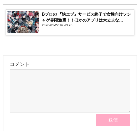
Bプロの 『快エブ』サービス終了で女性向けソシ
ャゲ界隈激震！！ほかのアプリは大丈夫な
2020-01-27 16:43:28
の？？？
コメント