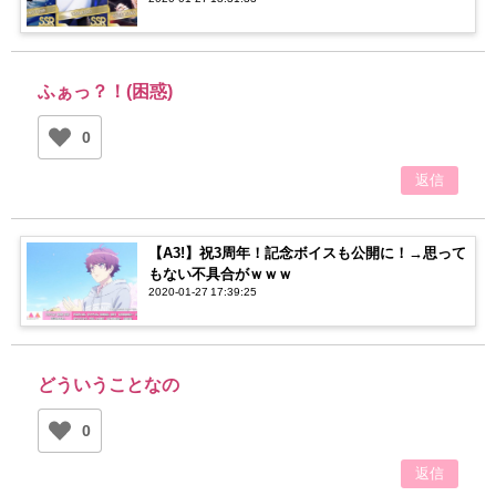
のコラボにオタク感涙…【アイナナ】
ふぁっ？！(困惑)
0
返信
【A3!】祝3周年！記念ボイスも公開に！→思って
もない不具合がｗｗｗ
2020-01-27 17:39:25
どういうことなの
0
返信