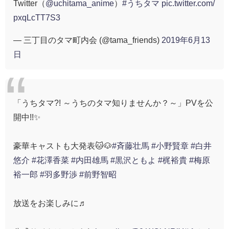
Twitter（
@uchitama_anime
）
#うちタマ
pic.twitter.com/
pxqLcTT7S3
— 三丁目のタマ町内会 (@tama_friends)
2019年6月13
日
「うちタマ?! ～うちのタマ知りませんか？～」PVを公
開中!!✨
豪華キャストも大発表🐱🐶
#斉藤壮馬
#小野賢章
#白井
悠介
#花澤香菜
#内田雄馬
#黒沢ともよ
#梶裕貴
#梅原
裕一郎
#羽多野渉
#前野智昭
放送をお楽しみに♬