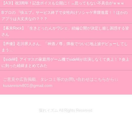
【A3!】祝3周年！記念ボイスも公開に！→思ってもない不具合がｗｗｗ
Bプロの 『快エブ』サービス終了で女性向けソシャゲ界隈激震！！ほかの
アプリは大丈夫なの？？？
【幕末Rock】「生きとったんかワレェ」続編公開が決定し嬉し困惑する皆
さん
【声優】石川界人さん、「神酒ノ尊」降板でついに地上波デビューしてし
まう…
【sideM】アイマスの家庭用ゲーム機でsideMが出演しなくて炎上！？炎上
に到った経緯まとめてみた
ご意見や広告掲載、タレコミ等のお問い合わせはこちらから↓↓
kusareism801@gmail.com
腐れイズム All Rights Reserved.