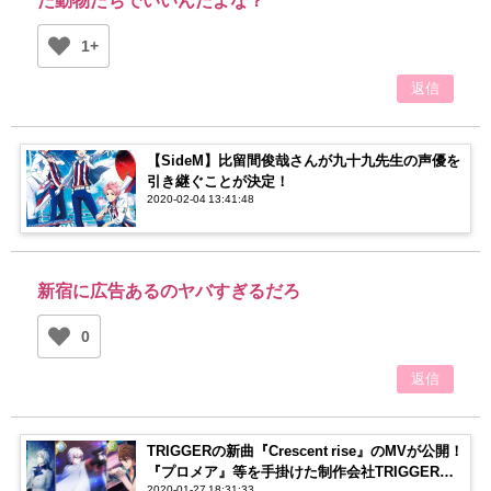
1+
返信
【SideM】比留間俊哉さんが九十九先生の声優を
引き継ぐことが決定！
2020-02-04 13:41:48
新宿に広告あるのヤバすぎるだろ
0
返信
TRIGGERの新曲『Crescent rise』のMVが公開！
『プロメア』等を手掛けた制作会社TRIGGERと
2020-01-27 18:31:33