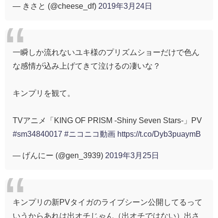
— きさと (@cheese_df)
2019年3月24日
一瞬しか流れないユキ様のプリズムショーだけで色ん
な感情が込み上げてきて泣けるの凄いな？
キンプリを観て。
TVアニメ「KING OF PRISM -Shiny Seven Stars-」PV
#sm34840017
#ニコニコ動画
https://t.co/Dyb3puaymB
— げんにー (@gen_3939)
2019年3月25日
キンプリの新PVタイガのライブシーン公開してるって
いうからあれは出オチじゃん（出オチではない）出さ