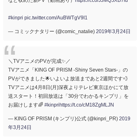
など収めた新PV（動画あり）
https://t.co/JJMQ5XB7ld
#kinpri
pic.twitter.com/AuBWTgV9I1
— コミックナタリー (@comic_natalie)
2019年3月24日
＼TVアニメのPVが完成✨／
TVアニメ「KING OF PRISM -Shiny Seven Stars-」の
PVができました🌟いよいよ放送まであと2週間です💨
TVアニメは4月8日(月)深夜よりテレビ東京ほかにて放
送スタート！初回放送は「30分でわかるキンプリ」を
お届けします🌈
#kinpri
https://t.co/cM18ZgMLJN
— KING OF PRISM (キンプリ)公式 (@kinpri_PR)
2019
年3月24日