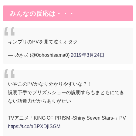
みんなの反応は・・・
キンプリのPVを見て泣くオタク
— 🌙さ🌙 (@0ohoshisama0)
2019年3月24日
いやこのPVかなり分かりやすいな？！
説明下手でプリズムショーの説明すらもまともにでき
ない語彙力だからありがたい
TVアニメ「KING OF PRISM -Shiny Seven Stars-」PV
https://t.co/aBPXDjiSGM