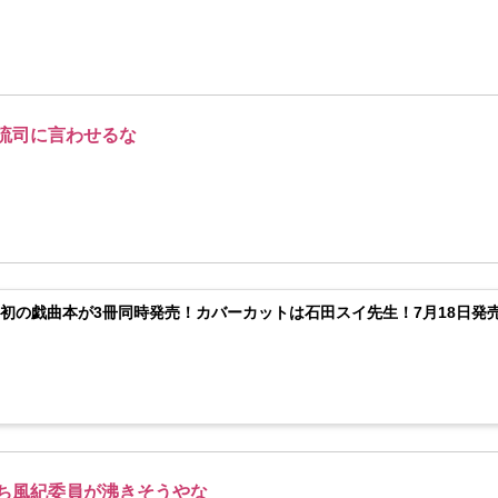
流司に言わせるな
初の戯曲本が3冊同時発売！カバーカットは石田スイ先生！7月18日発
ち風紀委員が沸きそうやな