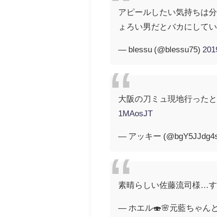
アピールしたい気持ちは分
ょろい男だとバカにして
— blessu (@blessu75)
20
大阪の刀ミュ現地行った
1MAosJT
— アッキー (@bgY5JJdg4
素晴らしい佐藤流司様…
— ホエル🍣🌸元藍ちゃんとリラ