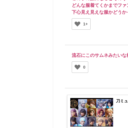
どんな服着てくかまでファ
下心見え見えな服かどうか
1+
流石にこのサムネみたいな
0
刀ミュ