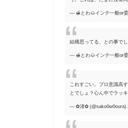
— 🍯とわ🌰インテ一般or委託
結構思ってる、との事で
— 🍯とわ🌰インテ一般or委託
これすごい。プロ意識高
とでしょ？心ん中でラッキ
— ✿渚✿ (@sako0w0oura)