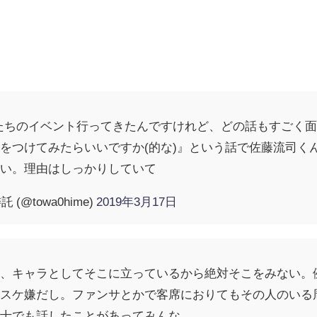
ーたちのイベント行ってきたんですけれど、どの話もすごく
をつけてみたらいいですか(的な)』という話で佐藤流司く
しい。理由はしっかりしていて
 (@towa0hime)
2019年3月17日
と、キャラとしてそこに立っているから絶対そこをみない。
サスケ嫌だし。ファンサとかで客席におりてもその人のいる
同士でも話したことがあってみんな