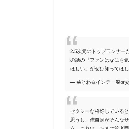
2.5次元のトップランナ
の話の『ファンはなにを気
ほしい」がぜひ知ってほ
— 🍯とわ🌰インテ一般or委託
セクシーな格好している
思うし、俺自身がそんな
う。これは、たまに役者