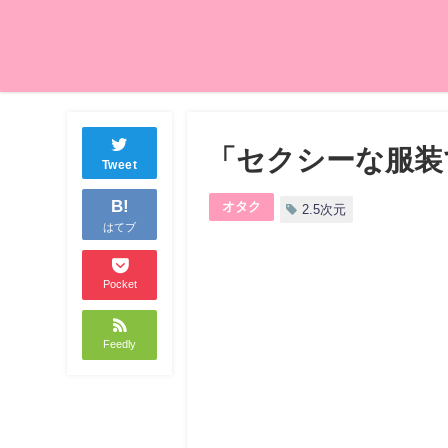
「セクシーな服装
Tweet
B!
オタク
2.5次元
はてブ
Pocket
Feedly