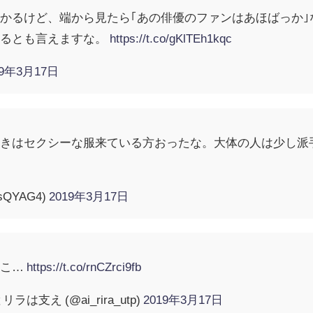
かるけど、端から見たら｢あの俳優のファンはあほばっか
いるとも言えますな。
https://t.co/gKlTEh1kqc
19年3月17日
ときはセクシーな服来ている方おったな。大体の人は少し派
sQYAG4)
2019年3月17日
すこ…
https://t.co/rnCZrci9fb
は支え (@ai_rira_utp)
2019年3月17日