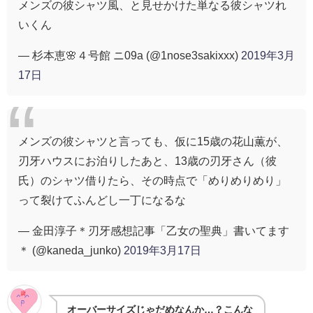
メンズの彼シャツ風、と見せかけた単なる彼シャツれ
いくん
— 杉本恵🌸４号館 ニ09a (@1nose3sakixxx)
2019年3月
17日
メンズの彼シャツと言っても、仮に15歳の花山薫が、
刃牙ハウスにお泊りしたあと、13歳の刃牙さん（彼
氏）のシャツ借りたら、その時点で「めりめりめり」
って裂けてふんどし一丁になるな
— 金田淳子＊刃牙感想記事「乙女の聖典」書いてます
＊ (@kaneda_junko)
2019年3月17日
オーバーサイズじゃだめなんか…？こんな