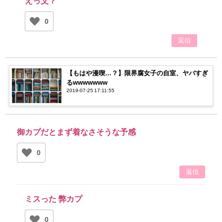
えっ父？
0
返信
【もはや漫喫…？】限界腐女子の自室、ヤバすぎ
るwwwwwww
2019-07-25 17:11:55
御カプだとまず着なさそうな予感
0
返信
ミスった 弊カプ
0