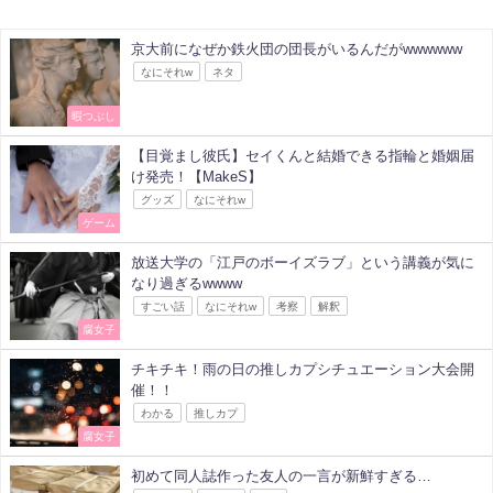
京大前になぜか鉄火団の団長がいるんだがwwwwww
なにそれw
ネタ
暇つぶし
【目覚まし彼氏】セイくんと結婚できる指輪と婚姻届
け発売！【MakeS】
グッズ
なにそれw
ゲーム
放送大学の「江戸のボーイズラブ」という講義が気に
なり過ぎるwwww
すごい話
なにそれw
考察
解釈
腐女子
チキチキ！雨の日の推しカプシチュエーション大会開
催！！
わかる
推しカプ
腐女子
初めて同人誌作った友人の一言が新鮮すぎる…