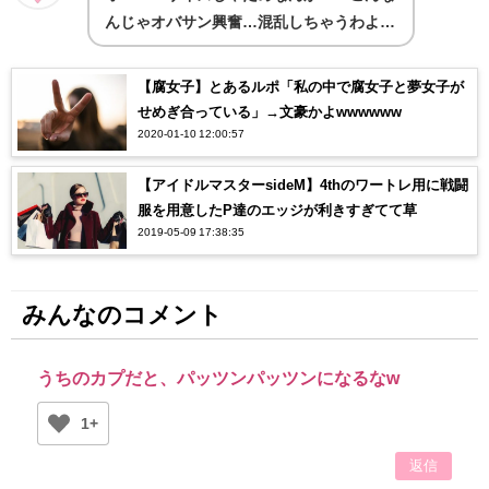
んじゃオバサン興奮…混乱しちゃうわよ…
【腐女子】とあるルポ「私の中で腐女子と夢女子が
せめぎ合っている」→文豪かよwwwwww
2020-01-10 12:00:57
【アイドルマスターsideM】4thのワートレ用に戦闘
服を用意したP達のエッジが利きすぎてて草
2019-05-09 17:38:35
みんなのコメント
うちのカプだと、パッツンパッツンになるなw
1+
返信