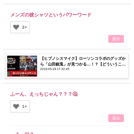
メンズの彼シャツというパワーワード
2+
返信
【ヒプノシスマイク】ローソンコラボのグッズか
ら「山田銃兎」が見つかる…！？【どういうこと
2019-05-29 17:32:45
なの】
ふーん、えっちじゃん？？？🤔
1+
返信