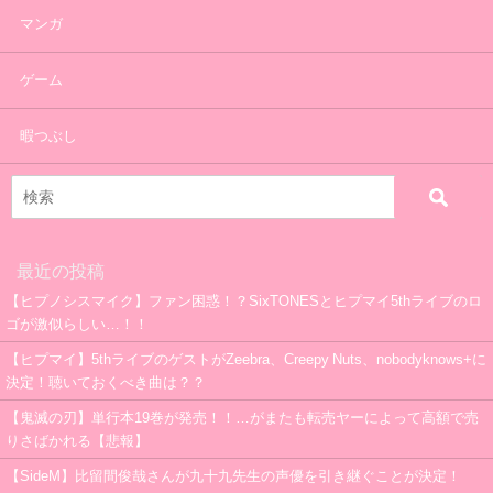
マンガ
ゲーム
暇つぶし
最近の投稿
【ヒプノシスマイク】ファン困惑！？SixTONESとヒプマイ5thライブのロ
ゴが激似らしい…！！
【ヒプマイ】5thライブのゲストがZeebra、Creepy Nuts、nobodyknows+に
決定！聴いておくべき曲は？？
【鬼滅の刃】単行本19巻が発売！！…がまたも転売ヤーによって高額で売
りさばかれる【悲報】
【SideM】比留間俊哉さんが九十九先生の声優を引き継ぐことが決定！