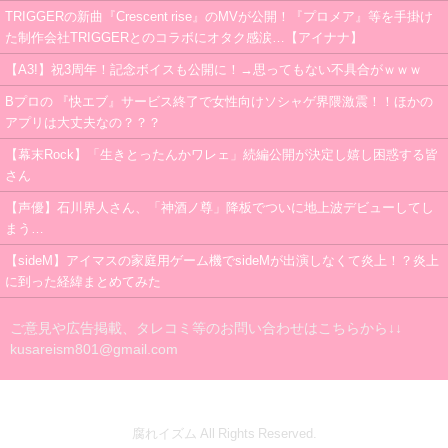
TRIGGERの新曲『Crescent rise』のMVが公開！『プロメア』等を手掛け
た制作会社TRIGGERとのコラボにオタク感涙…【アイナナ】
【A3!】祝3周年！記念ボイスも公開に！→思ってもない不具合がｗｗｗ
Bプロの 『快エブ』サービス終了で女性向けソシャゲ界隈激震！！ほかの
アプリは大丈夫なの？？？
【幕末Rock】「生きとったんかワレェ」続編公開が決定し嬉し困惑する皆
さん
【声優】石川界人さん、「神酒ノ尊」降板でついに地上波デビューしてし
まう…
【sideM】アイマスの家庭用ゲーム機でsideMが出演しなくて炎上！？炎上
に到った経緯まとめてみた
ご意見や広告掲載、タレコミ等のお問い合わせはこちらから↓↓
kusareism801@gmail.com
腐れイズム All Rights Reserved.