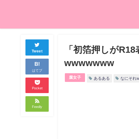
「初箔押しがR1
Tweet
wwwwwww
B!
はてブ
腐女子
あるある
なにそれ
Pocket
Feedly