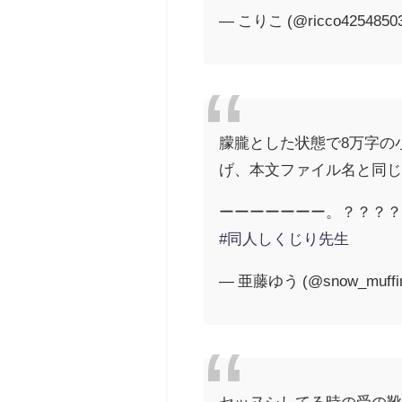
— こりこ (@ricco4254850
朦朧とした状態で8万字の
げ、本文ファイル名と同
ーーーーーーー。？？？
#同人しくじり先生
— 亜藤ゆう (@snow_muffi
セッヌシしてる時の受の