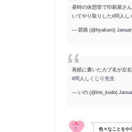
昼時の休憩室で印刷屋さ
いてやり取りした
#同人し
— 碧路 (@hyakuro)
Januar
表紙に書いたカプ名が左
#同人しくじり先生
— いの (@ino_kudo)
Janua
色々なことをや