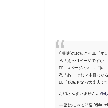
印刷所のお姉さん🙋‍♀️
私「えっ何ページですか
🙋‍♀️「○ページの○コマ目
私「あ、 それ２本目じゃ
🙆‍♀️「残像🍌なら大丈夫で
お姉さんすいません…
#同
— 🐹はにゃ太郎🐹 (@kurok