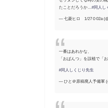
たことだろうか…
#同人し
— 七菱ヒロ 1/27Ｏ02a (@
一番はあれかな、
「おぱんつ」を誤植で「
#同人しくじり先生
— ひと＠原稿廃人予備軍 (@bo