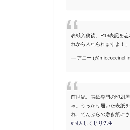
表紙入稿後、R18表記を
れから入れられますよ！
— アニー (@miococcinelli
前世紀、表紙専門の印刷
ゃ。うっかり届いた表紙
れ、てんぷらの敷き紙に
#同人しくじり先生