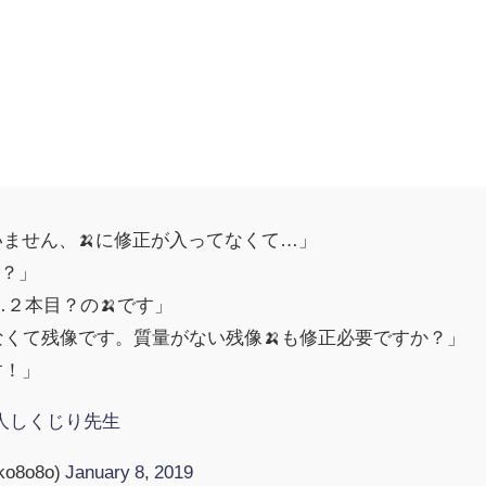
「すいません、🍌に修正が入ってなくて…」
！？」
の…２本目？の🍌です」
なくて残像です。質量がない残像🍌も修正必要ですか？」
す！」
人しくじり先生
o8o8o)
January 8, 2019