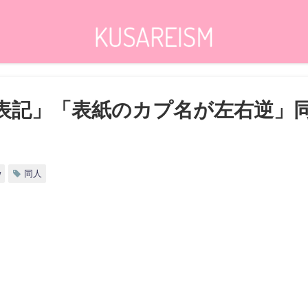
8表記」「表紙のカプ名が左右逆」
w
同人