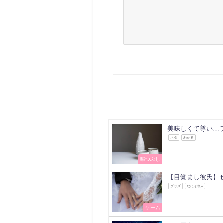
美味しくて尊い…
ネタ
わかる
暇つぶし
【目覚まし彼氏】セ
グッズ
なにそれw
ゲーム