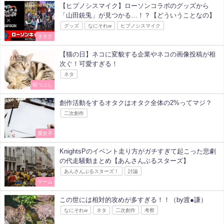
【ヒプノシスマイク】ローソンコラボのグッズから
「山田銃兎」が見つかる…！？【どういうことなの】
グッズ
なにそれw
ヒプノシスマイク
オタク
【猫の日】ネコに変貌する企業やネコの画像投稿が相
次ぐ！可愛すぎる！
ネタ
暇つぶし
創作活動をするオタクはオタク全体の2%ってマジ？
二次創作
腐女子
KnightsPのイベント走り方がガチすぎて起こった悲劇
の代走騒動まとめ【あんさんぶるスターズ】
あんさんぶるスターズ！
討論
ゲーム
この世には相対的攻めが多すぎる！！（by渡●謙）
なにそれw
ネタ
二次創作
考察