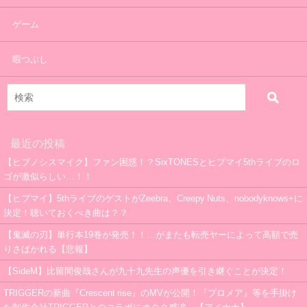
ゲーム
暇つぶし
最近の投稿
【ヒプノシスマイク】ファン困惑！？SixTONESとヒプマイ5thライブのロ
ゴが激似らしい…！！
【ヒプマイ】5thライブのゲストがZeebra、Creepy Nuts、nobodyknows+に
決定！聴いておくべき曲は？？
【鬼滅の刃】単行本19巻が発売！！…がまたも転売ヤーによって高額で売
りさばかれる【悲報】
【SideM】比留間俊哉さんが九十九先生の声優を引き継ぐことが決定！
TRIGGERの新曲『Crescent rise』のMVが公開！『プロメア』等を手掛け