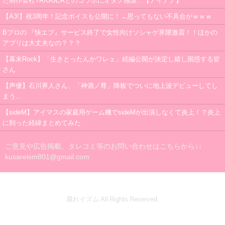
た制作会社TRIGGERとのコラボにオタク感涙…【アイナナ】
【A3!】祝3周年！記念ボイスも公開に！→思ってもない不具合がｗｗｗ
Bプロの 『快エブ』サービス終了で女性向けソシャゲ界隈激震！！ほかの
アプリは大丈夫なの？？？
【幕末Rock】「生きとったんかワレェ」続編公開が決定し嬉し困惑する皆
さん
【声優】石川界人さん、「神酒ノ尊」降板でついに地上波デビューしてし
まう…
【sideM】アイマスの家庭用ゲーム機でsideMが出演しなくて炎上！？炎上
に到った経緯まとめてみた
ご意見や広告掲載、タレコミ等のお問い合わせはこちらから↓↓
kusareism801@gmail.com
腐れイズム All Rights Reserved.