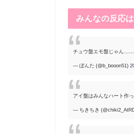
みんなの反応は
チュウ盤エモ盤じゃん…
— ぼんた (@b_booon51)
2
アイ盤はみんなハート作
— ちきちき (@chiki2_AtR