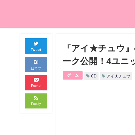
『アイ★チュウ』
Tweet
ーク公開！4ユニ
B!
はてブ
ゲーム
CD
アイ★チュウ
Pocket
Feedly