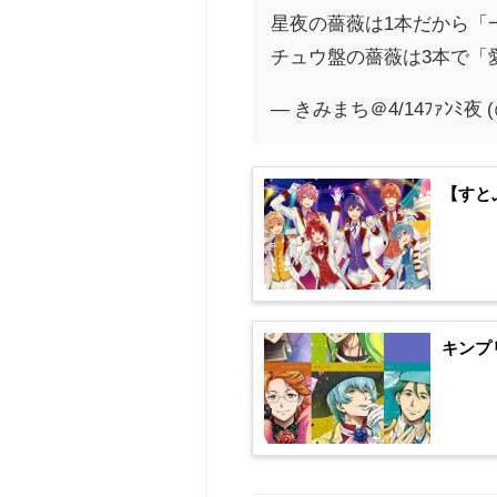
星夜の薔薇は1本だから「
チュウ盤の薔薇は3本で「
— きみまち＠4/14ﾌｧﾝﾐ夜 (@
【すと
キンプ