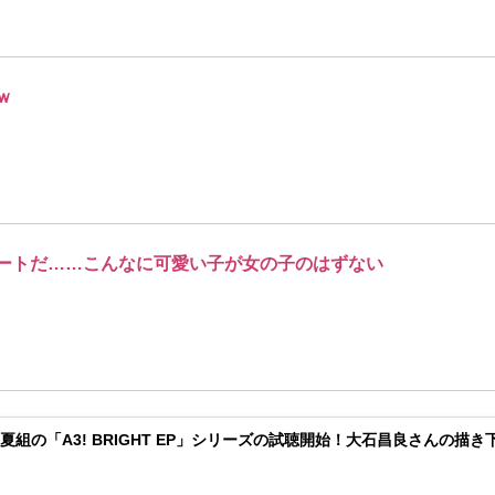
ｗ
ートだ……こんなに可愛い子が女の子のはずない
春組・夏組の「A3! BRIGHT EP」シリーズの試聴開始！大石昌良さ