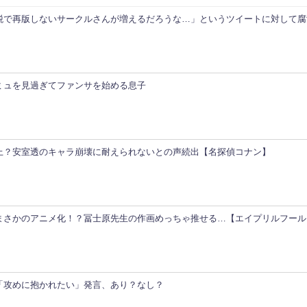
税で再版しないサークルさんが増えるだろうな…」というツイートに対して腐
ミュを見過ぎてファンサを始める息子
上？安室透のキャラ崩壊に耐えられないとの声続出【名探偵コナン】
まさかのアニメ化！？冨士原先生の作画めっちゃ推せる…【エイプリルフール
「攻めに抱かれたい」発言、あり？なし？