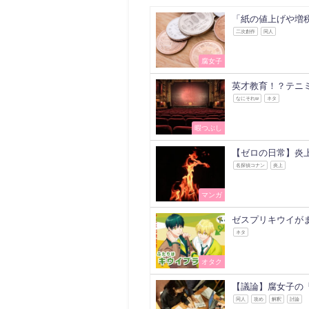
「紙の値上げや増
二次創作
同人
腐女子
英才教育！？テニ
なにそれw
ネタ
暇つぶし
【ゼロの日常】炎
名探偵コナン
炎上
マンガ
ゼスプリキウイが
ネタ
オタク
【議論】腐女子の
同人
攻め
解釈
討論