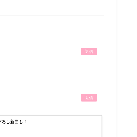
返信
返信
んの描き下ろし新曲も！