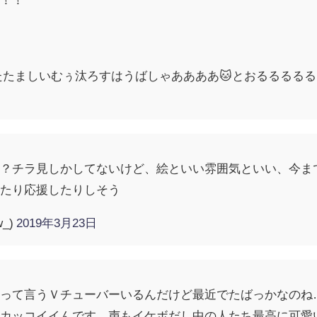
たましいむぅ汰ろすはうばしゃああああ🐱とおるるるるるるる。る
ん？チラ見しかしてないけど、絵といい雰囲気といい、今ま
れたり応援したりしそう
w_)
2019年3月23日
んって言うＶチューバーいるんだけど最近でたばっかなのね
ラカッコイイんです…声もイケボだし中の人たち最高に可愛