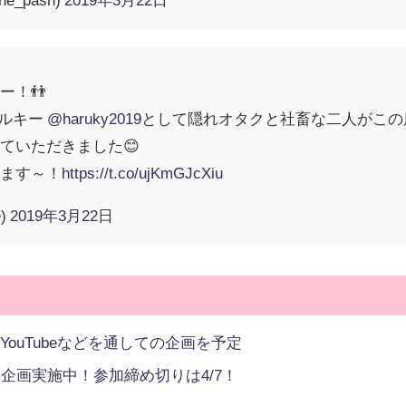
ー！👬
ルキー
@haruky2019
として隠れオタクと社畜な二人がこの
ていただきました😊
します～！
https://t.co/ujKmGJcXiu
e)
2019年3月22日
r、YouTubeなどを通しての企画を予定
企画実施中！参加締め切りは4/7！