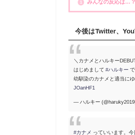
みんなの反応は…
1
今後はTwitter、
＼カナメとハルキーDEBUT
はじめまして
#ハルキー
で
幼馴染のカナメと適当にゆ
JOanHF1
— ハルキー (@haruky2019
#カナメ
っていいます。今