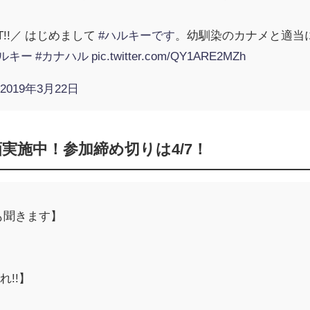
!!／ はじめまして
#ハルキーです
。幼馴染のカナメと適当
ルキー
#カナハル
pic.twitter.com/QY1ARE2MZh
)
2019年3月22日
実施中！参加締め切りは4/7！
も聞きます】
!!】