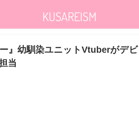
』幼馴染ユニットVtuberがデ
担当