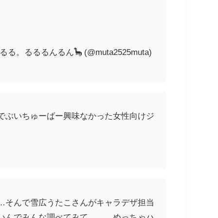
るるんるん🦕 (@muta2525muta)
でぶいちゅーばー興味なかった女性向けジ
…そんで雪広うたこさんがキャラデザ担当
いんでみんな調べてみて………めっちゃハ