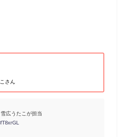
たこさん
』雪広うたこが担当
3fT8xrGL