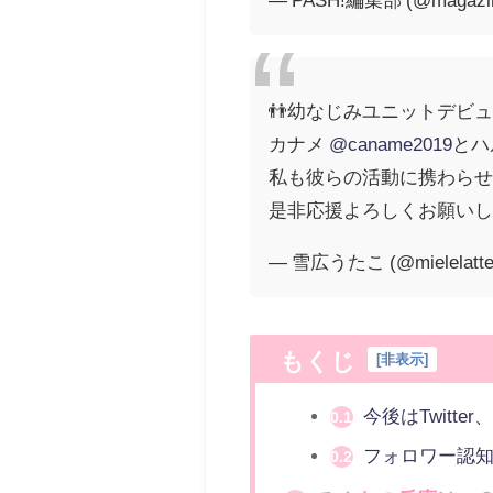
👬幼なじみユニットデビュ
カナメ
@caname2019
とハ
私も彼らの活動に携わらせ
是非応援よろしくお願い
— 雪広うたこ (@mielelatt
もくじ
[
非表示
]
今後はTwitte
0.1
フォロワー認知
0.2