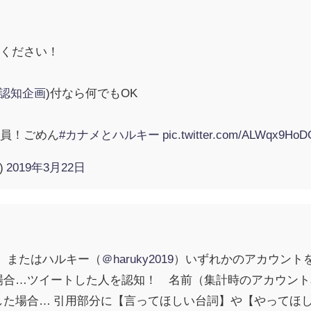
】
てください！
ル認知企画
)付なら何でもOK
全員！ごめん
#カナメとハルキー
pic.twitter.com/ALWqx9HoD
)
2019年3月22日
）またはハルキー（
＠haruky2019
）いずれかのアカウント
場合…ツイートした人を認知！ 名前（集計時のアカウント名
した場合… 引用部分に【言ってほしい台詞】や【やってほ