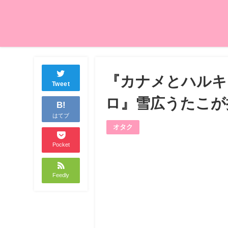
『カナメとハルキー
Tweet
ロ』雪広うたこが
B!
はてブ
オタク
Pocket
Feedly