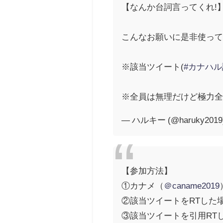
【なんか台詞言ってくれ!
こんなお願いに是非使っ
※該当ツイート(
#カナハ
※全員は無理だけど極力
— ハルキー (@haruky2019
【参加方法】
①カナメ（
＠caname2019
②該当ツイートをRTした
③該当ツイートを引用RT