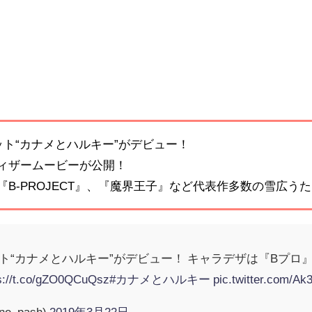
ット“カナメとハルキー”がデビュー！
ィザームービーが公開！
B-PROJECT』、『魔界王子』など代表作多数の雪広う
ット“カナメとハルキー”がデビュー！ キャラデザは『Bプロ
s://t.co/gZO0QCuQsz
#カナメとハルキー
pic.twitter.com/Ak
e_pash)
2019年3月22日