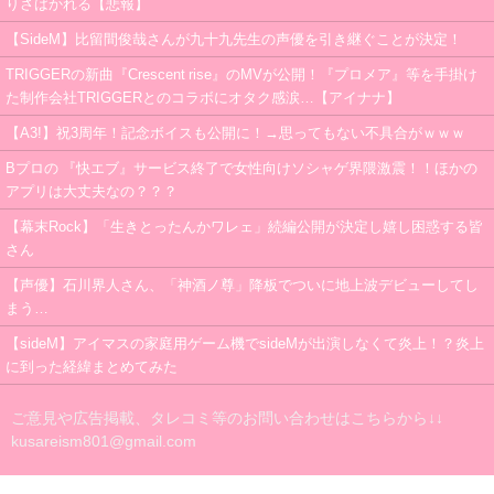
りさばかれる【悲報】
【SideM】比留間俊哉さんが九十九先生の声優を引き継ぐことが決定！
TRIGGERの新曲『Crescent rise』のMVが公開！『プロメア』等を手掛け
た制作会社TRIGGERとのコラボにオタク感涙…【アイナナ】
【A3!】祝3周年！記念ボイスも公開に！→思ってもない不具合がｗｗｗ
Bプロの 『快エブ』サービス終了で女性向けソシャゲ界隈激震！！ほかの
アプリは大丈夫なの？？？
【幕末Rock】「生きとったんかワレェ」続編公開が決定し嬉し困惑する皆
さん
【声優】石川界人さん、「神酒ノ尊」降板でついに地上波デビューしてし
まう…
【sideM】アイマスの家庭用ゲーム機でsideMが出演しなくて炎上！？炎上
に到った経緯まとめてみた
ご意見や広告掲載、タレコミ等のお問い合わせはこちらから↓↓
kusareism801@gmail.com