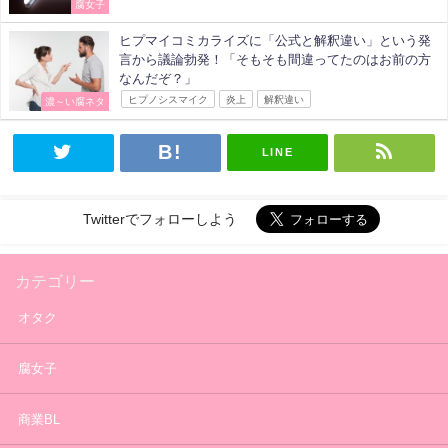
腐女子
ヒプマイコミカライズに「公式と解釈違い」という発
言から議論勃発！「そもそも間違ってたのはお前の方
なんだぞ？」
ヒプノシスマイク
炎上
解釈違い
濃～い腐ネタ
LINE
Twitterでフォローしよう
カテゴリー
オタク
腐女子
商業BL