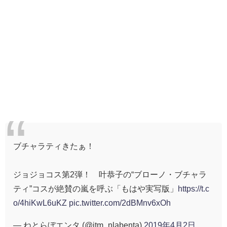
ブチャラティきたぁ！
ジョジョコス第2弾！ 叶恭子の“ブローノ・ブチャラ
ティ”コスが絶賛の嵐を呼ぶ「もはや実写版」
https://t.c
o/4hiKwL6uKZ
pic.twitter.com/2dBMnv6xOh
— ねとらぼエンタ (@itm_nlabenta)
2019年4月2日