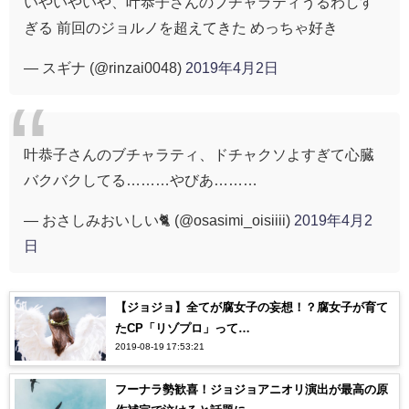
いやいやいや、叶恭子さんのブチャラティうるわしす
ぎる 前回のジョルノを超えてきた めっちゃ好き
— スギナ (@rinzai0048)
2019年4月2日
叶恭子さんのブチャラティ、ドチャクソよすぎて心臓
バクバクしてる………やびあ………
— おさしみおいしい🐈 (@osasimi_oisiiii)
2019年4月2
日
【ジョジョ】全てが腐女子の妄想！？腐女子が育て
たCP「リゾプロ」って…
2019-08-19 17:53:21
フーナラ勢歓喜！ジョジョアニオリ演出が最高の原