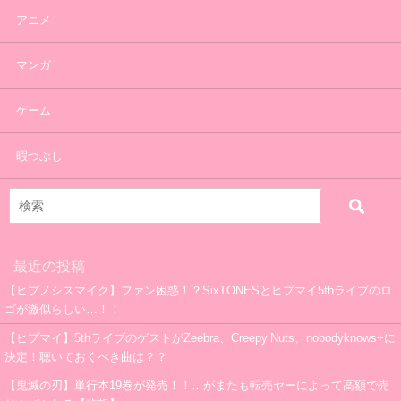
アニメ
マンガ
ゲーム
暇つぶし
最近の投稿
【ヒプノシスマイク】ファン困惑！？SixTONESとヒプマイ5thライブのロ
ゴが激似らしい…！！
【ヒプマイ】5thライブのゲストがZeebra、Creepy Nuts、nobodyknows+に
決定！聴いておくべき曲は？？
【鬼滅の刃】単行本19巻が発売！！…がまたも転売ヤーによって高額で売