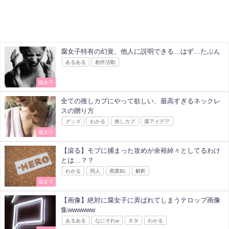
腐女子特有の幻覚、他人に説明できる…はず…たぶん
あるある
創作活動
腐女子
全ての推しカプにやって欲しい、最高すぎるネックレ
スの贈り方
グッズ
わかる
推しカプ
腐アイデア
腐女子
【滾る】モブに捕まった攻めが余裕綽々としてるわけ
とは…？？
わかる
同人
商業BL
解釈
腐女子
【画像】絶対に腐女子に弄ばれてしまうテロップ画像
集wwwwww
あるある
なにそれw
ネタ
わかる