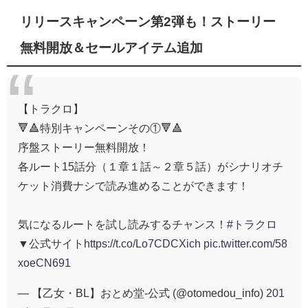
リリースキャンペーン第2弾も！ストーリー
無料開放＆セールアイテム追加
【トラクロ】
🔻🔺特別キャンペーンその①🔻🔺
序盤ストーリー無料開放！
各ルート15話分（１章１話～２章５話）がシナリオチ
ケット消費ナシで読み進めることができます！
気になるルートを試し読みするチャンス！
#トラクロ
▼公式サイト
https://t.co/Lo7CDCXich
pic.twitter.com/58
xoeCN691
— 【乙女・BL】おとめ堂-公式 (@otomedou_info)
201