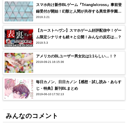
スマホ向け新作BLゲーム『Triangle/cross』事前登
録受付が開始！幻獣と人間が共存する異世界学園フ
2019.3.21
ァンタジー
【カーストヘヴン】スマホゲーム好評配信中！ゲー
ム限定シナリオも続々と公開！みんなの反応は…？
2019.5.3
アメリカのBLユーザー男女比は1:1らしい…！？
2019-09-21 16:15:36
毎日カノン、日日カノン【感想・試し読み・あらす
じ・特典】新刊BLまとめ
2019-06-10 17:52:13
みんなのコメント