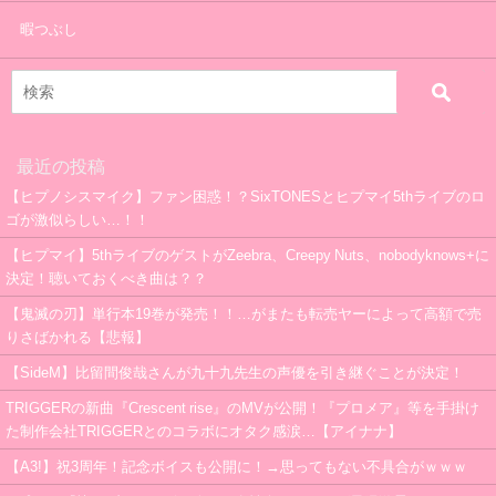
暇つぶし
最近の投稿
【ヒプノシスマイク】ファン困惑！？SixTONESとヒプマイ5thライブのロ
ゴが激似らしい…！！
【ヒプマイ】5thライブのゲストがZeebra、Creepy Nuts、nobodyknows+に
決定！聴いておくべき曲は？？
【鬼滅の刃】単行本19巻が発売！！…がまたも転売ヤーによって高額で売
りさばかれる【悲報】
【SideM】比留間俊哉さんが九十九先生の声優を引き継ぐことが決定！
TRIGGERの新曲『Crescent rise』のMVが公開！『プロメア』等を手掛け
た制作会社TRIGGERとのコラボにオタク感涙…【アイナナ】
【A3!】祝3周年！記念ボイスも公開に！→思ってもない不具合がｗｗｗ