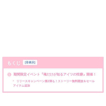
もくじ
[
非表示
]
期間限定イベント『俺だけが知るアイツの性癖』開催！
1
リリースキャンペーン第2弾も！ストーリー無料開放＆セール
アイテム追加