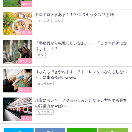
腐女子
ドロドロあまあま？！”バニラセックス”の意味
すごい話
ネタ
腐女子
「事務員から転職したいなあ…」→「ヒグマ猟師にな
ります」！？
ネタ
暇つぶし
【なんもできかねます…？】「レンタルなんもしない
人」に来る依頼がwwww
なにそれw
暇つぶし
現実にもいた！？ジョジョみたいなキレ方をする乗客
の語彙力がやばい
なにそれw
オタク