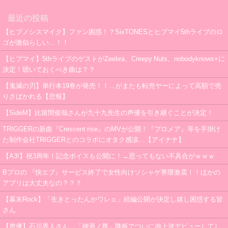
最近の投稿
【ヒプノシスマイク】ファン困惑！？SixTONESとヒプマイ5thライブのロ
ゴが激似らしい…！！
【ヒプマイ】5thライブのゲストがZeebra、Creepy Nuts、nobodyknows+に
決定！聴いておくべき曲は？？
【鬼滅の刃】単行本19巻が発売！！…がまたも転売ヤーによって高額で売
りさばかれる【悲報】
【SideM】比留間俊哉さんが九十九先生の声優を引き継ぐことが決定！
TRIGGERの新曲『Crescent rise』のMVが公開！『プロメア』等を手掛け
た制作会社TRIGGERとのコラボにオタク感涙…【アイナナ】
【A3!】祝3周年！記念ボイスも公開に！→思ってもない不具合がｗｗｗ
Bプロの 『快エブ』サービス終了で女性向けソシャゲ界隈激震！！ほかの
アプリは大丈夫なの？？？
【幕末Rock】「生きとったんかワレェ」続編公開が決定し嬉し困惑する皆
さん
【声優】石川界人さん、「神酒ノ尊」降板でついに地上波デビューしてし