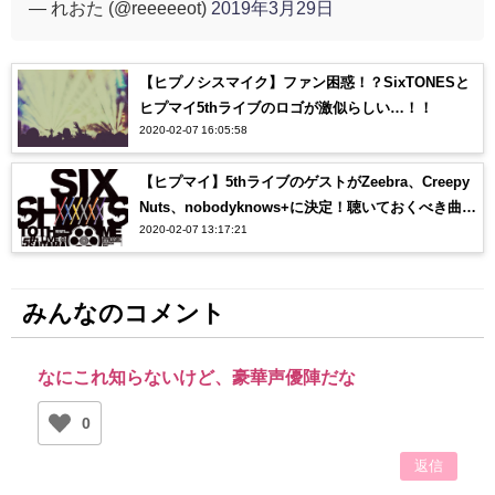
— れおた (@reeeeeot)
2019年3月29日
【ヒプノシスマイク】ファン困惑！？SixTONESと
ヒプマイ5thライブのロゴが激似らしい…！！
2020-02-07 16:05:58
【ヒプマイ】5thライブのゲストがZeebra、Creepy
Nuts、nobodyknows+に決定！聴いておくべき曲
2020-02-07 13:17:21
は？？
みんなのコメント
なにこれ知らないけど、豪華声優陣だな
0
返信