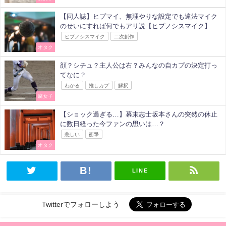
【同人誌】ヒプマイ、無理やりな設定でも違法マイク
のせいにすれば何でもアリ説【ヒプノシスマイク】
ヒプノシスマイク
二次創作
オタク
顔？シチュ？主人公は右？みんなの自カプの決定打っ
てなに？
わかる
推しカプ
解釈
腐女子
【ショック過ぎる…】幕末志士坂本さんの突然の休止
に数日経った今ファンの思いは…？
悲しい
衝撃
オタク
LINE
Twitterでフォローしよう