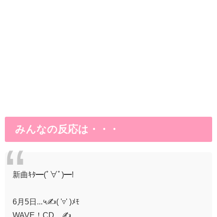
みんなの反応は・・・
新曲ｷﾀ━(ﾟ∀ﾟ)━!
6月5日...५✍( '▿' )ﾒﾓ
WAVE！CD＿✍