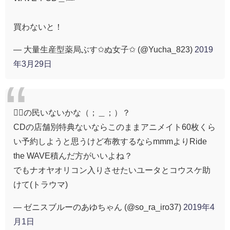
買わないと！
— 大量生産型薬局ぶす✩ぬ女子✩ (@Yucha_823)
2019
年3月29日
🏄‍♂️の民いないかな（；＿；）？
CDの店舗別特典ないならこのままアニメイト60枚くら
い予約しようと思うけど布教するならmmmよりRide
the WAVE積んだ方がいいよね？
でもナオヤオリコン入りさせたいユータとコウスケ助
けて(トラウマ)
— ゼニスブルーのあゆちゃん (@so_ra_iro37)
2019年4
月1日