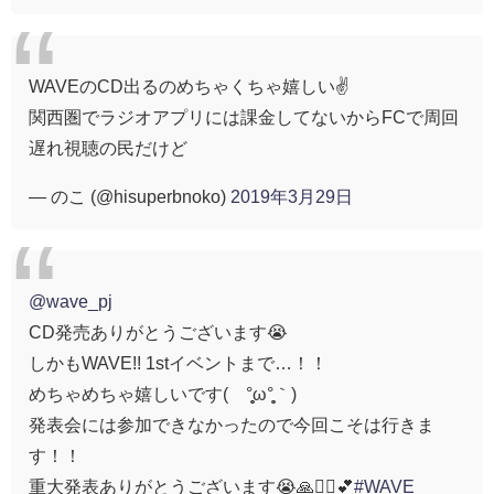
WAVEのCD出るのめちゃくちゃ嬉しい✌️
関西圏でラジオアプリには課金してないからFCで周回
遅れ視聴の民だけど
— のこ (@hisuperbnoko)
2019年3月29日
@wave_pj
CD発売ありがとうございます😭
しかもWAVE!! 1stイベントまで…！！
めちゃめちゃ嬉しいです(´°̥̥̥ω°̥̥̥｀)
発表会には参加できなかったので今回こそは行きま
す！！
重大発表ありがとうございます😭🙏🏄‍♂️💕
#WAVE