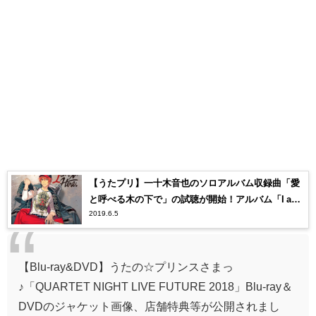
【うたプリ】一十木音也のソロアルバム収録曲「愛
と呼べる木の下で」の試聴が開始！アルバム「I am
2019.6.5
Here.」は6月5日発売！【うたの☆プリンスさまっ
♪】
【Blu-ray&DVD】うたの☆プリンスさまっ
♪「QUARTET NIGHT LIVE FUTURE 2018」Blu-ray＆
DVDのジャケット画像、店舗特典等が公開されまし