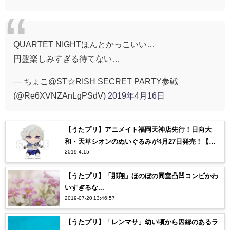
QUARTET NIGHTほんとかっこいい…
円盤楽しみすぎる待てない…
— ちょこ@ST☆RISH SECRET PARTY参戦
(@Re6XVNZAnLgPSdV)
2019年4月16日
【うたプリ】アニメイト福岡天神店先行！日向大
和・天草シオンのぬいぐるみが4月27日発売！【う
2019.4.15
たの☆プリンスさまっ♪】
【うたプリ】「那翔」ほのぼの同室凸凹コンビかわ
いすぎるな...
2019-07-20 13:46:57
【うたプリ】「レンマサ」幼い頃から因縁のあるラ