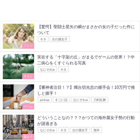
【驚愕】聖闘士星矢の瞬がまさかの女の子だった件に
ついて
ネタ
古の腐女子
アニメ
実在する「十字架の丘」がまるでゲームの世界！？中
二病心をくすぐられる写真
なにそれw
ネタ
オタク
【審神者注目！？】燭台切光忠の握手会！10万円で推
しと握手！
pickup
すごい話
なにそれw
刀剣乱舞
ゲーム
どういうことなの？？？かつての海外腐女子勢の行動
が謎過ぎる
なにそれw
ネタ
古の腐女子
海外
腐女子