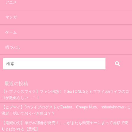
アニメ
マンガ
ゲーム
暇つぶし
最近の投稿
【ヒプノシスマイク】ファン困惑！？SixTONESとヒプマイ5thライブのロ
ゴが激似らしい…！！
【ヒプマイ】5thライブのゲストがZeebra、Creepy Nuts、nobodyknows+に
決定！聴いておくべき曲は？？
【鬼滅の刃】単行本19巻が発売！！…がまたも転売ヤーによって高額で売
りさばかれる【悲報】