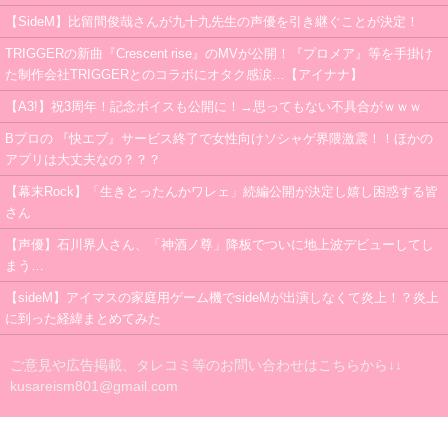
【SideM】比留間俊哉さんが九十九先生の声優を引き継ぐことが決定！
TRIGGERの新曲『Crescent rise』のMVが公開！『プロメア』等を手掛け
た制作会社TRIGGERとのコラボにオタク感涙…【アイナナ】
【A3!】祝3周年！記念ボイスも公開に！→思ってもない不具合がｗｗｗ
Bプロの 『快エブ』サービス終了で女性向けソシャゲ界隈激震！！ほかの
アプリは大丈夫なの？？？
【幕末Rock】「生きとったんかワレェ」続編公開が決定し嬉し困惑する皆
さん
【声優】石川界人さん、「神酒ノ尊」降板でついに地上波デビューしてし
まう…
【sideM】アイマスの家庭用ゲーム機でsideMが出演しなくて炎上！？炎上
に到った経緯まとめてみた
ご意見や広告掲載、タレコミ等のお問い合わせはこちらから↓↓
kusareism801@gmail.com