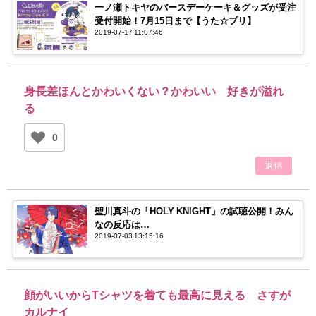
一ノ瀬トキヤのバースデーケーキ＆グッズが受注
受付開始！7月15日まで【うた☆プリ】
2019-07-17 11:07:46
身長差ほんとかわいくない？かわいい 好きが溢れ
る
0
返信
聖川真斗の「HOLY KNIGHT」の試聴公開！みん
なの反応は…
2019-07-03 13:15:16
顔がいいからTシャツを着ても最高に見える さすが
カルナイ