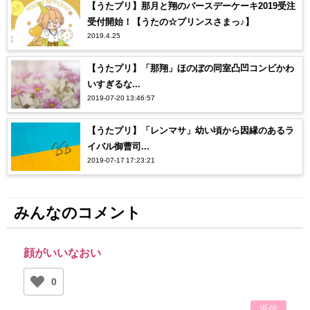
【うたプリ】那月と翔のバースデーケーキ2019受注
受付開始！【うたの☆プリンスさまっ♪】
2019.4.25
【うたプリ】「那翔」ほのぼの同室凸凹コンビかわ
いすぎるな...
2019-07-20 13:46:57
【うたプリ】「レンマサ」幼い頃から因縁のあるラ
イバル御曹司...
2019-07-17 17:23:21
みんなのコメント
顔がいいなおい
0
返信