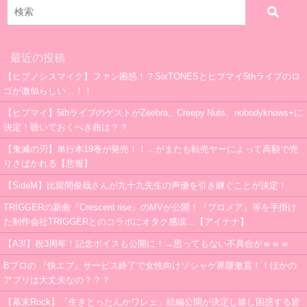
最近の投稿
【ヒプノシスマイク】ファン困惑！？SixTONESとヒプマイ5thライブのロ
ゴが激似らしい…！！
【ヒプマイ】5thライブのゲストがZeebra、Creepy Nuts、nobodyknows+に
決定！聴いておくべき曲は？？
【鬼滅の刃】単行本19巻が発売！！…がまたも転売ヤーによって高額で売
りさばかれる【悲報】
【SideM】比留間俊哉さんが九十九先生の声優を引き継ぐことが決定！
TRIGGERの新曲『Crescent rise』のMVが公開！『プロメア』等を手掛け
た制作会社TRIGGERとのコラボにオタク感涙…【アイナナ】
【A3!】祝3周年！記念ボイスも公開に！→思ってもない不具合がｗｗｗ
Bプロの 『快エブ』サービス終了で女性向けソシャゲ界隈激震！！ほかの
アプリは大丈夫なの？？？
【幕末Rock】「生きとったんかワレェ」続編公開が決定し嬉し困惑する皆