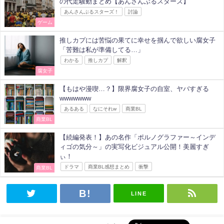
の代走騒動まとめ【あんさんぶるスターズ】
あんさんぶるスターズ！
討論
ゲーム
推しカプには苦悩の果てに幸せを掴んで欲しい腐女子
「苦難は私が準備してる…」
わかる
推しカプ
解釈
腐女子
【もはや漫喫…？】限界腐女子の自室、ヤバすぎる
wwwwwww
あるある
なにそれw
商業BL
商業BL
【続編発表！】あの名作「ポルノグラファー～インデ
ィゴの気分～」の実写化ビジュアル公開！美麗すぎ
ぃ！
ドラマ
商業BL感想まとめ
衝撃
商業BL
LINE