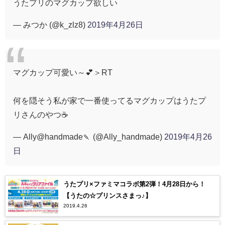
うたプリのマグカップ欲しい
— みつか (@k_zlz8)
2019年4月26日
マグカップ可愛い～💕＞RT
何を隠そう私が家で一番使ってるマグカップはうたプ
リさんのやつ☕
— Ally@handmade🍡 (@Ally_handmade)
2019年4月26
日
うたプリ×ファミマコラボ第2弾！4月28日から！
【うたの☆プリンスさまっ♪】
2019.4.26