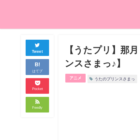
【うたプリ】那月
Tweet
ンスさまっ♪】
B!
はてブ
アニメ
うたのプリンスさまっ
Pocket
Feedly