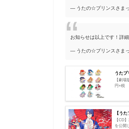
— うたの☆プリンスさまっ♪公式
お知らせは以上です！詳細
— うたの☆プリンスさまっ♪公式
うたプ
【劇場版
円+税 全
【うた
【CD】
を公開しまし