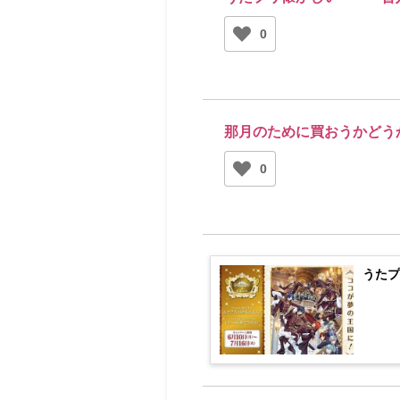
0
那月のために買おうかどう
0
うたプ