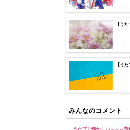
【うた
【うた
みんなのコメント
うたプリ懐かしい～～～昔