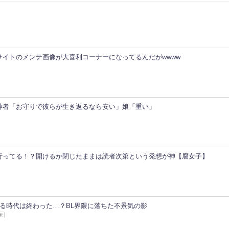
サイトのメンテ画像が大喜利コーナーになってるんだがwwww
神者「お守りで彼らが生き返るなら安い」娘「重い」
行ってる！？開けるか閉じたままは読者次第という発想が神【腐女子】
する時代は終わった…？BL界隈に落ちた不景気の影
釈