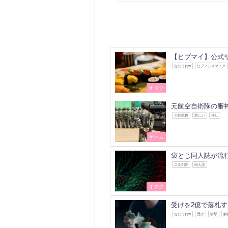
【ヒプマイ】公式
なにそれw
ヒプノシスマイク
オタク
元航空自衛隊の審
刀剣乱舞
悲しい
推し
ゲーム
袋とじ同人誌が流
二次創作
同人誌
オタク
受けを2億で落札
なにそれw
受け
衝撃
解