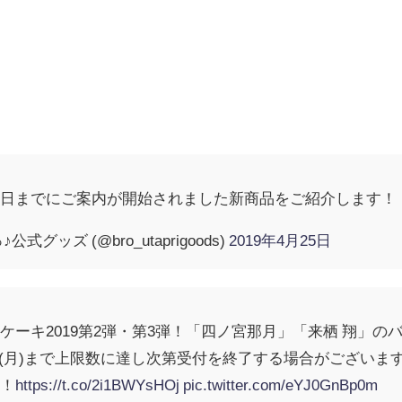
本日までにご案内が開始されました新商品をご紹介します！
グッズ (@bro_utaprigoods)
2019年4月25日
ケーキ2019第2弾・第3弾！「四ノ宮那月」「来栖 翔」
13(月)まで上限数に達し次第受付を終了する場合がござい
う！
https://t.co/2i1BWYsHOj
pic.twitter.com/eYJ0GnBp0m