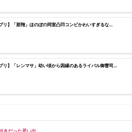
プリ】「那翔」ほのぼの同室凸凹コンビかわいすぎるな...
プリ】「レンマサ」幼い頃から因縁のあるライバル御曹司...
好きだった思い出