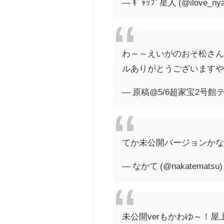
— ｷﾞｬｯﾌﾟ星人 (@ilove_ny
わ～～えいがのおそ松さん
ルありがとうございますや
— 原稿@5/6超家宝2号館テ08b
てか未公開バージョンかな
— なかて (@nakatematsu
未公開verもかわゆ～！