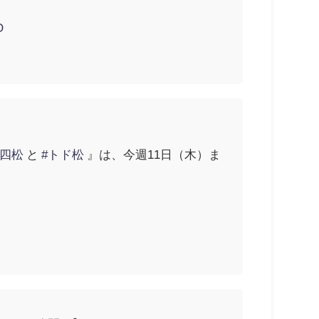
O
十四松
と
#トド松
』は、今週11日（木）ま