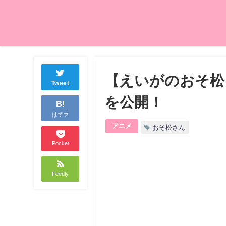
【えいがのおそ松
Tweet
を公開！
B!
はてブ
アニメ
おそ松さん
Pocket
Feedly