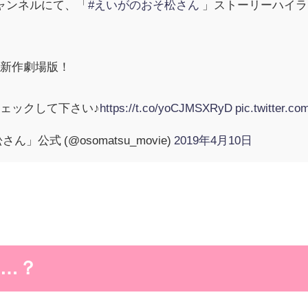
ャンネルにて、「
#えいがのおそ松さん
」ストーリーハイラ
！
全新作劇場版！
ェックして下さい♪
https://t.co/yoCJMSXRyD
pic.twitter.
公式 (@osomatsu_movie)
2019年4月10日
…？