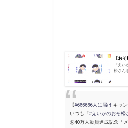
【おそ
『えい
松さんをL
【
#666666人に届け
キャン
いつも「
#えいがのおそ松
㊗40万人動員達成記念「メ