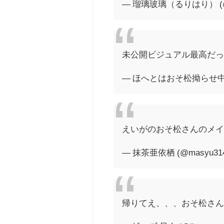
— 瑠璃玻璃（るりはり） (@cry
未公開ビジュアル最高だっ
— ほへとはおそ松拗らせ中🤟🤪
えいがのおそ松さんのメイン
— 抹茶亜依栖 (@masyu31
帰りてえ、、、おそ松さん