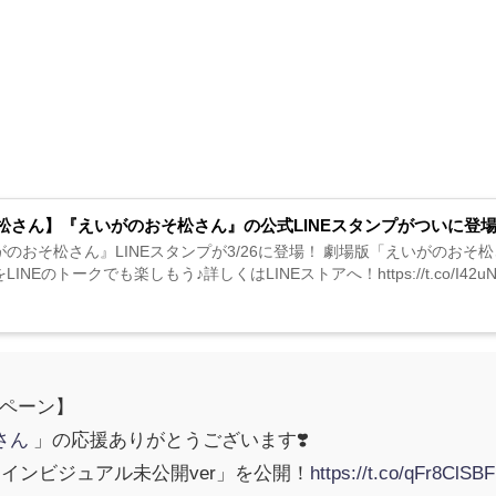
松さん】『えいがのおそ松さん』の公式LINEスタンプがついに登
がのおそ松さん』LINEスタンプが3/26に登場！ 劇場版「えいがのおそ
INEのトークでも楽しもう♪詳しくはLINEストアへ！https://t.co/I42uNj4PQZ#
ペーン】
さん
」の応援ありがとうございます❣️
インビジュアル未公開ver」を公開！
https://t.co/qFr8ClSB