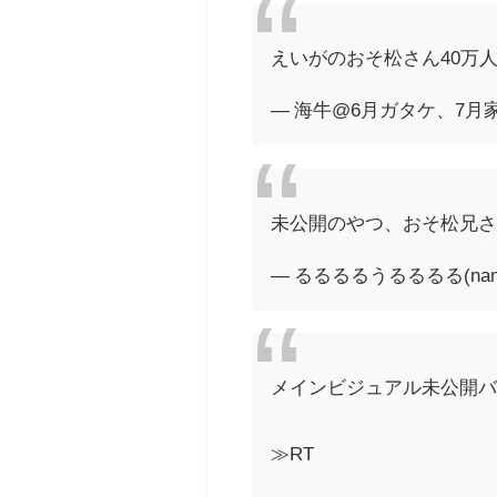
えいがのおそ松さん40万
— 海牛@6月ガタケ、7月家宝、
未公開のやつ、おそ松兄さ
— るるるるうるるるる(nana) (
メインビジュアル未公開バ
≫RT