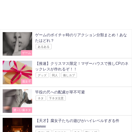
ゲームのボイチャ時のリアクション分類まとめ！あな
たはどれ？
あるある
ゲーム
【推速】クリスマス限定！マザーハウスで推しCPのネ
ックレスが作れるぞ！！
グッズ
同人
推しカプ
腐女子
竿役の尺への配慮が草不可避
ネタ
下ネタ注意
濃～い腐ネタ
【天才】腐女子たちの遊びがハイレベルすぎる件
wwww