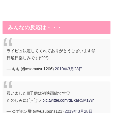
みんなの反応は・・・
ライビュ決定してくれてありがとうございます😊
日曜日楽しみです(*^^*)
— もも (@osomatsu1206)
2019年3月28日
買いました!!!子供は初映画館です♡
たのしみに( ´͈ ᵕ `͈ )♡
pic.twitter.com/dBkaR5MzWh
— ゆずポン酢 (@yuzupons123)
2019年3月28日