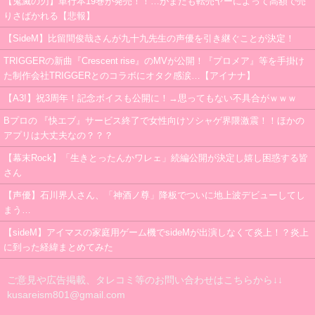
【鬼滅の刃】単行本19巻が発売！！…がまたも転売ヤーによって高額で売
りさばかれる【悲報】
【SideM】比留間俊哉さんが九十九先生の声優を引き継ぐことが決定！
TRIGGERの新曲『Crescent rise』のMVが公開！『プロメア』等を手掛け
た制作会社TRIGGERとのコラボにオタク感涙…【アイナナ】
【A3!】祝3周年！記念ボイスも公開に！→思ってもない不具合がｗｗｗ
Bプロの 『快エブ』サービス終了で女性向けソシャゲ界隈激震！！ほかの
アプリは大丈夫なの？？？
【幕末Rock】「生きとったんかワレェ」続編公開が決定し嬉し困惑する皆
さん
【声優】石川界人さん、「神酒ノ尊」降板でついに地上波デビューしてし
まう…
【sideM】アイマスの家庭用ゲーム機でsideMが出演しなくて炎上！？炎上
に到った経緯まとめてみた
ご意見や広告掲載、タレコミ等のお問い合わせはこちらから↓↓
kusareism801@gmail.com