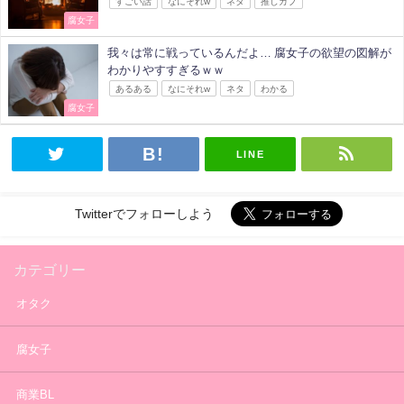
すごい話
なにそれw
ネタ
推しカプ
腐女子
我々は常に戦っているんだよ… 腐女子の欲望の図解が
わかりやすすぎるｗｗ
あるある
なにそれw
ネタ
わかる
腐女子
LINE
Twitterでフォローしよう
カテゴリー
オタク
腐女子
商業BL