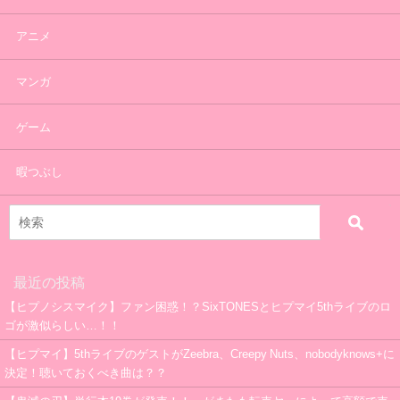
アニメ
マンガ
ゲーム
暇つぶし
最近の投稿
【ヒプノシスマイク】ファン困惑！？SixTONESとヒプマイ5thライブのロ
ゴが激似らしい…！！
【ヒプマイ】5thライブのゲストがZeebra、Creepy Nuts、nobodyknows+に
決定！聴いておくべき曲は？？