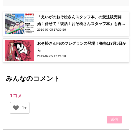
「えいがのおそ松さんスタッフ本」の受注販売開
始！併せて「復活！おそ松さんスタッフ本」も再
2019-07-05 17:30:56
販！
おそ松さんF6のフレグランス登場！発売は7月5日か
ら
2019-07-05 17:24:20
みんなのコメント
1コメ
1+
返信