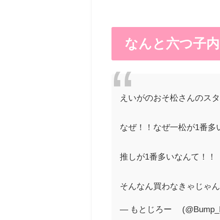
なんと六つ子内
えいがのおそ松さんのス
なぜ！！なぜ一松が1番多
推しが1番多いなんて！！
そんなん買わなきゃじゃ
— もとじろー®️ (@Bump_R