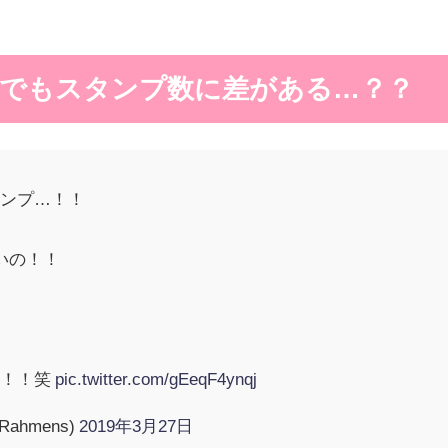
でもスタンプ数に差がある…？？
タンプ…！！
いの！！
ん！！笑
pic.twitter.com/gEeqF4ynqj
ahmens)
2019年3月27日