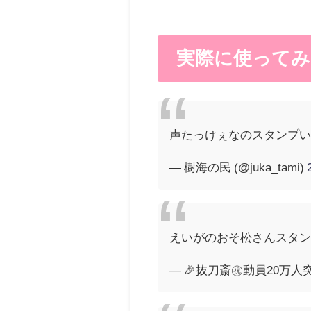
実際に使ってみ
声たっけぇなのスタンプい
— 樹海の民 (@juka_tami)
えいがのおそ松さんスタ
— 🎉抜刀斎㊗️動員20万