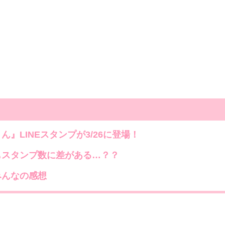
』LINEスタンプが3/26に登場！
もスタンプ数に差がある…？？
みんなの感想