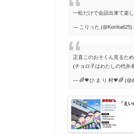
一松だけで会話出来て楽し
— こりった (@Koritta625)
正直このおそくん見るため
(チョロ子はわたしの代弁
— 🌈💗ひ ま り 村💗🌈 (@d
「えい