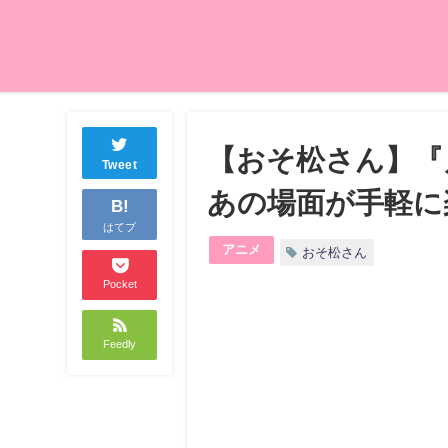
【おそ松さん】『
Tweet
あの場面が手軽に
B!
はてブ
アニメ
おそ松さん
Pocket
Feedly