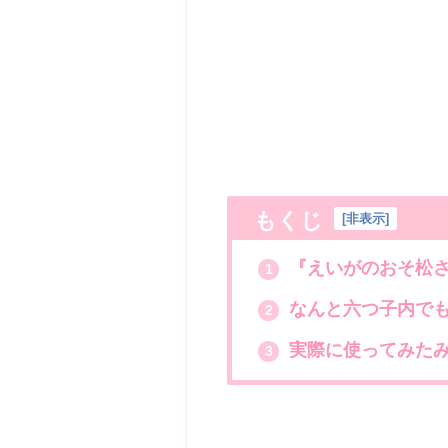
もくじ
[
非表示
]
『えいがのおそ松さん
1
なんと六つ子内で
2
実際に使ってみた
3