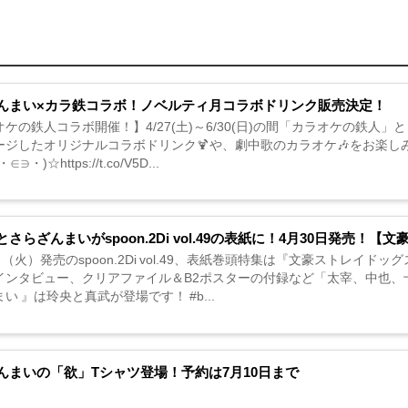
んまい×カラ鉄コラボ！ノベルティ月コラボドリンク販売決定！
ケの鉄人コラボ開催！】4/27(土)～6/30(日)の間「カラオケの鉄人
ージしたオリジナルコラボドリンク🍹や、劇中歌のカラオケ🎶をお楽し
∋・)☆https://t.co/V5D...
さらざんまいがspoon.2Di vol.49の表紙に！4月30日発売！
日（火）発売のspoon.2Di vol.49、表紙巻頭特集は『文豪ストレ
インタビュー、クリアファイル＆B2ポスターの付録など「太宰、中也、
い 』は玲央と真武が登場です！ #b...
んまいの「欲」Tシャツ登場！予約は7月10日まで