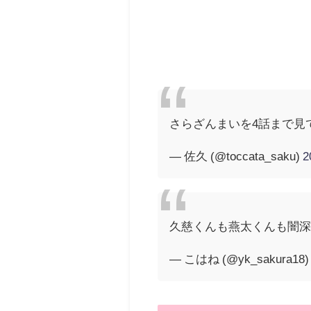
さらざんまいを4話まで見
— 佐久 (@toccata_saku)
2
久慈くんも燕太くんも闇
— こはね (@yk_sakura18