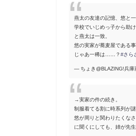
燕太の友達の記憶、悠と
学校でいじめっ子から助け
と燕太は一致。
悠の実家が蕎麦屋である
じゃあ一稀は……？
#さら
— ちょき@BLAZING!兵庫両
→実家の件の続き。
制服着てる割に時系列が謎
悠が周りと関わりたくな
に聞くにしても、姉が先生