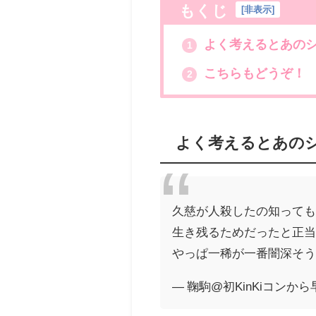
もくじ
[
非表示
]
よく考えるとあの
1
こちらもどうぞ！
2
よく考えるとあの
久慈が人殺したの知って
生き残るためだったと正
やっぱ一稀が一番闇深そ
— 鞠駒@初KinKiコンから早1年