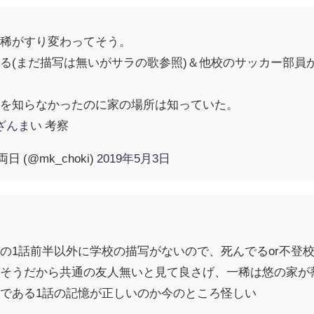
一稀がすり変わってそう。
る(まだ描写は無いがサラの歌参照)＆他校のサッカー部員
事を知らなかったのに家の場所は知っていた。
ざんまい
考察
日 (@mk_choki)
2019年5月3日
の1話前半以外に学校の描写がないので、死んでるor不登
さそうだから共通の友人無いと見て良さげ、一稀は悠の家が
である1話の記憶が正しいのか今のところ怪しい