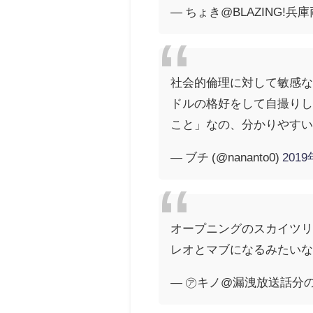
— ちょき@BLAZING!兵庫両
社会的倫理に対して敏感
ドルの格好をして自撮り
こと」なの、分かりやす
— ブチ (@nananto0)
201
オープニングのスカイツ
レオとマブになるみたい
— ㋐キノ@漏洩放送話分のみ (@