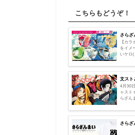
こちらもどうぞ！
さらざ
【カラオ
をイメ
いケロ(・∈
文ストと
4月30
ャスト
らざんま
さらざ