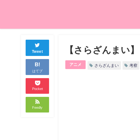
【さらざんまい】
Tweet
B!
アニメ
さらざんまい
考察
はてブ
Pocket
Feedly