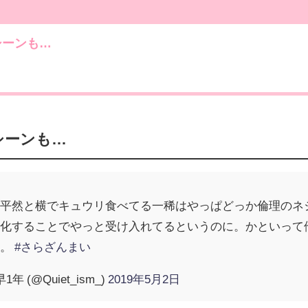
シーンも…
シーンも…
も平然と横でキュウリ食べてる一稀はやっぱどっか倫理のネ
当化することでやっと受け入れてるというのに。かといって
う。
#さらざんまい
 (@Quiet_ism_)
2019年5月2日