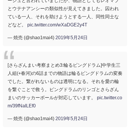
ージュと言われていましたが、物語としてもレオマブ
とウテナアンシーの類似性が見えてきました。囚われ
ている一人、それを助けようとする一人、同性同士な
どなど。
pic.twitter.com/wXaDGE2y4T
— 焼売 (@shao1mai4)
2019年5月24日
[さらざんまい考察まとめ3:輪るピングドラム]中学生三
人組(+春河)の6話までの物語は輪るピングドラムの変奏
でした。繋がれないものは透明になる。それを愛の輪
を繋ぐことで救う。ピングドラムのリンゴとさらざん
まいのサッカーボールが対応しています。
pic.twitter.co
m/39fNaILEf0
— 焼売 (@shao1mai4)
2019年5月24日