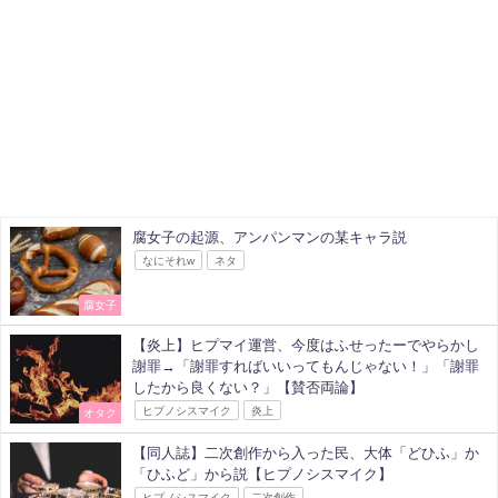
腐女子の起源、アンパンマンの某キャラ説
なにそれw
ネタ
腐女子
【炎上】ヒプマイ運営、今度はふせったーでやらかし
謝罪→「謝罪すればいいってもんじゃない！」「謝罪
したから良くない？」【賛否両論】
ヒプノシスマイク
炎上
オタク
【同人誌】二次創作から入った民、大体「どひふ」か
「ひふど」から説【ヒプノシスマイク】
ヒプノシスマイク
二次創作