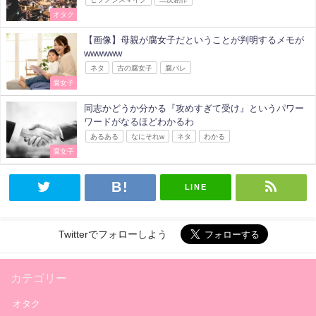
オタク
【画像】母親が腐女子だということが判明するメモが
wwwwww
ネタ
古の腐女子
腐バレ
腐女子
同志かどうか分かる『攻めすぎて受け』というパワー
ワードがなるほどわかるわ
あるある
なにそれw
ネタ
わかる
腐女子
LINE
Twitterでフォローしよう
カテゴリー
オタク