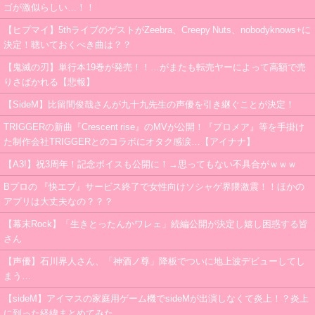
ゴが激似らしい…！！
【ヒプマイ】5thライブのゲストがZeebra、Creepy Nuts、nobodyknows+に
決定！聴いておくべき曲は？？
【鬼滅の刃】単行本19巻が発売！！…がまたも転売ヤーによって高額で売
りさばかれる【悲報】
【SideM】比留間俊哉さんが九十九先生の声優を引き継ぐことが決定！
TRIGGERの新曲『Crescent rise』のMVが公開！『プロメア』等を手掛け
た制作会社TRIGGERとのコラボにオタク感涙…【アイナナ】
【A3!】祝3周年！記念ボイスも公開に！→思ってもない不具合がｗｗｗ
Bプロの 『快エブ』サービス終了で女性向けソシャゲ界隈激震！！ほかの
アプリは大丈夫なの？？？
【幕末Rock】「生きとったんかワレェ」続編公開が決定し嬉し困惑する皆
さん
【声優】石川界人さん、「神酒ノ尊」降板でついに地上波デビューしてし
まう…
【sideM】アイマスの家庭用ゲーム機でsideMが出演しなくて炎上！？炎上
に到った経緯まとめてみた