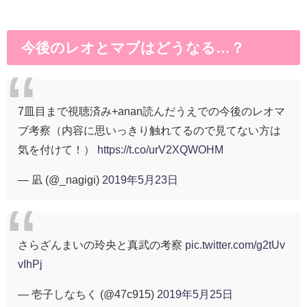
今後のレオとマブはどうなる…？
7皿目まで視聴済み+anan読んだうえでの今後のレオマ
ブ考察（内容に思いっきり触れてるので見てない方は
気を付けて！）
https://t.co/urV2XQWOHM
— 凪 (@_nagigi)
2019年5月23日
さらざんまいの玲央と真武の考察
pic.twitter.com/g2tUv
vIhPj
— 壱子しなちく (@47c915)
2019年5月25日