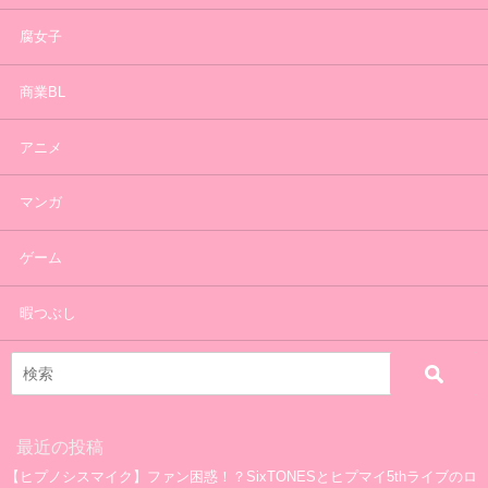
腐女子
商業BL
アニメ
マンガ
ゲーム
暇つぶし
最近の投稿
【ヒプノシスマイク】ファン困惑！？SixTONESとヒプマイ5thライブのロ