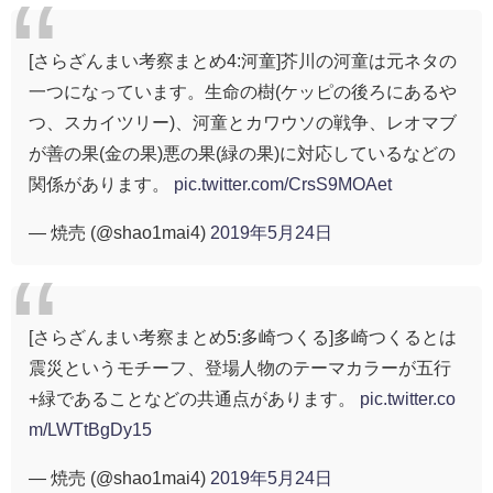
[さらざんまい考察まとめ4:河童]芥川の河童は元ネタの
一つになっています。生命の樹(ケッピの後ろにあるや
つ、スカイツリー)、河童とカワウソの戦争、レオマブ
が善の果(金の果)悪の果(緑の果)に対応しているなどの
関係があります。
pic.twitter.com/CrsS9MOAet
— 焼売 (@shao1mai4)
2019年5月24日
[さらざんまい考察まとめ5:多崎つくる]多崎つくるとは
震災というモチーフ、登場人物のテーマカラーが五行
+緑であることなどの共通点があります。
pic.twitter.co
m/LWTtBgDy15
— 焼売 (@shao1mai4)
2019年5月24日