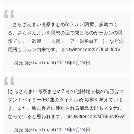
［さらざんまい考察まとめ6:ラカン]河童、多崎つく
る、さらざんまいを思想の面で繋げるのがラカンの思
想です。「欲望」「去勢」「ア＝対象a(アー)」などの
用語もラカン由来です。
pic.twitter.com/sYOLxHf6dV
— 焼売 (@shao1mai4)
2019年5月24日
[さらざんまい考察まとめ7:その他]登場人物の造形はス
タンドバイミー(ED曲のタイトル)が影響を与えていま
す。また、亀に異界に連れられる浦島太郎もネタ元に
なっていると思われます。
pic.twitter.com/sE69uNfGwf
— 焼売 (@shao1mai4)
2019年5月24日