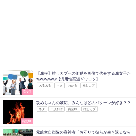
【腐報】推しカプへの衝動を画像で代弁する腐女子た
ちwwwwww【汎用性高過ぎワロタ】
あるある
ネタ
わかる
推しカプ
腐女子
攻めちゃんの嫉妬、みんなはどのパターンが好き？？
ネタ
二次創作
商業BL
推しカプ
商業BL
元航空自衛隊の審神者「お守りで彼らが生き返るなら