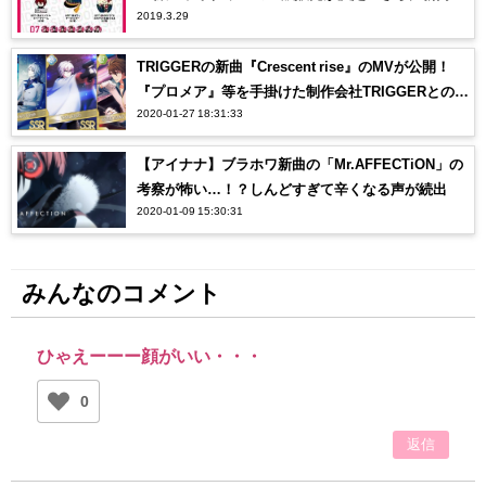
2019.3.29
も？詳細が待ち遠しい…！
TRIGGERの新曲『Crescent rise』のMVが公開！
『プロメア』等を手掛けた制作会社TRIGGERとのコ
2020-01-27 18:31:33
ラボにオタク感涙…【アイナナ】
【アイナナ】ブラホワ新曲の「Mr.AFFECTiON」の
考察が怖い…！？しんどすぎて辛くなる声が続出
2020-01-09 15:30:31
みんなのコメント
ひゃえーーー顔がいい・・・
0
返信