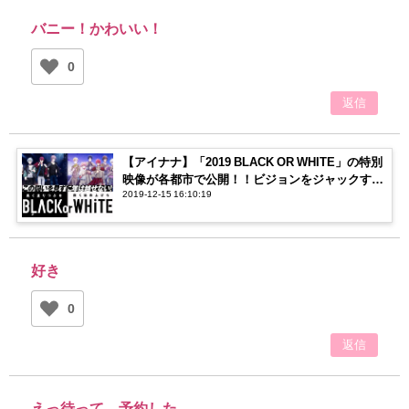
バニー！かわいい！
0
返信
【アイナナ】「2019 BLACK OR WHITE」の特別
映像が各都市で公開！！ビジョンをジャックする
2019-12-15 16:10:19
メンバーに注目！
好き
0
返信
えっ待って 予約した