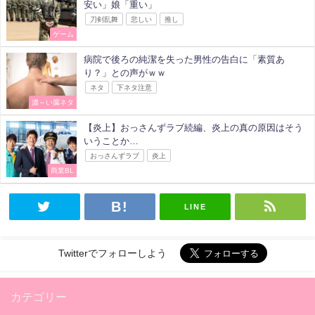
安い」娘「重い」
刀剣乱舞
悲しい
推し
ゲーム
病院で後ろの純潔を失った男性の告白に「素質あ
り？」との声がｗｗ
ネタ
下ネタ注意
濃～い腐ネタ
【炎上】おっさんずラブ続編、炎上の真の原因はそう
いうことか…
おっさんずラブ
炎上
商業BL
LINE
Twitterでフォローしよう
カテゴリー