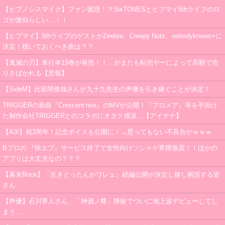
【ヒプノシスマイク】ファン困惑！？SixTONESとヒプマイ5thライブのロ
ゴが激似らしい…！！
【ヒプマイ】5thライブのゲストがZeebra、Creepy Nuts、nobodyknows+に
決定！聴いておくべき曲は？？
【鬼滅の刃】単行本19巻が発売！！…がまたも転売ヤーによって高額で売
りさばかれる【悲報】
【SideM】比留間俊哉さんが九十九先生の声優を引き継ぐことが決定！
TRIGGERの新曲『Crescent rise』のMVが公開！『プロメア』等を手掛け
た制作会社TRIGGERとのコラボにオタク感涙…【アイナナ】
【A3!】祝3周年！記念ボイスも公開に！→思ってもない不具合がｗｗｗ
Bプロの 『快エブ』サービス終了で女性向けソシャゲ界隈激震！！ほかの
アプリは大丈夫なの？？？
【幕末Rock】「生きとったんかワレェ」続編公開が決定し嬉し困惑する皆
さん
【声優】石川界人さん、「神酒ノ尊」降板でついに地上波デビューしてし
まう…