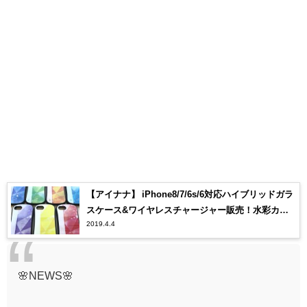
【アイナナ】 iPhone8/7/6s/6対応ハイブリッドガラ
スケース&ワイヤレスチャージャー販売！水彩カラ
2019.4.4
ーが美しい…【アイドリッシュセブン】
🌸NEWS🌸