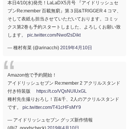
本日4/10(水)発売！LaLaDX5月号 『アイドリッシュセ
ブンRe:member 百載無窮』第３回&TRIGGER４コマ、
そして表紙も担当させていただいております。コミッ
クス第2巻も予約スタートしました、よろしくお願い致
します。
pic.twitter.com/Nwof2sDikt
— 種村有菜 (@arinacchi)
2019年4月10日
Amazon他で予約開始！
アイドリッシュセブン Re:member 2 アクリルスタンド
付き特装版
https://t.co/VQsNUIUxGL
種村先生撮りおろし！百&千、2人のアクリルスタンド
です。
pic.twitter.com/T41cHFsMY9
— アイドリッシュセブン グッズ新作情報
(@i7_goodscheck)
2019年4月10日