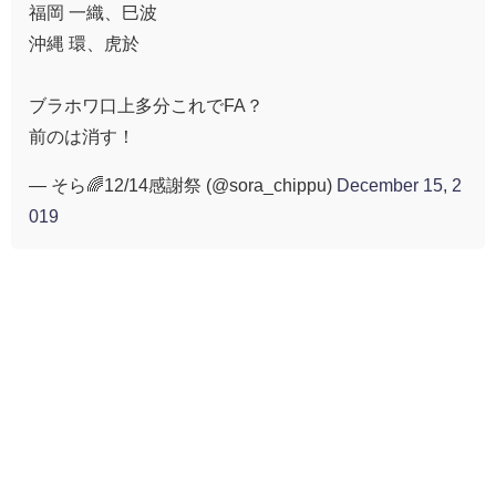
福岡 一織、巳波
沖縄 環、虎於
ブラホワ口上多分これでFA？
前のは消す！
— そら🌈12/14感謝祭 (@sora_chippu)
December 15, 2
019