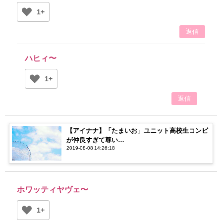
1+
返信
ハヒィ〜
1+
返信
【アイナナ】「たまいお」ユニット高校生コンビ
が仲良すぎて尊い…
2019-08-08 14:26:18
ホワッティヤヴェ〜
1+