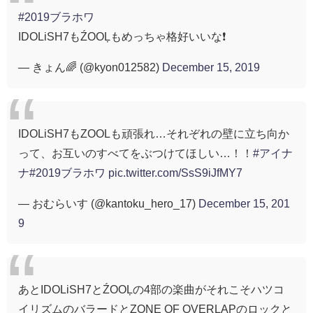
#2019ブラホワ
IDOLiSH7もŹOOĻもめっちゃ格好いいな❗️
— きょん🌈 (@kyon012582)
December 15, 2019
IDOLiSH7もZOOLも頑張れ…それぞれの壁に立ち向か
って、お互いのすべてをぶつけてほしい…！！
#アイナ
ナ
#2019ブラホワ
pic.twitter.com/SsS9iJfMY7
— おむらいす (@kantoku_hero_17)
December 15, 201
9
あとIDOLiSH7とŹOOĻの4部の楽曲がそれこそハツコ
イリズムのバラードとZONE OF OVERLAPのロックと