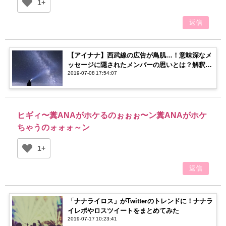
1+
返信
【アイナナ】西武線の広告が鳥肌…！意味深なメ
ッセージに隠されたメンバーの思いとは？解釈が
2019-07-08 17:54:07
飛び交う…！
ヒギィ〜糞ANAがホケるのぉぉぉ〜ン糞ANAがホケ
ちゃうのォォォ～ン
1+
返信
「ナナライロス」がTwitterのトレンドに！ナナラ
イレポやロスツイートをまとめてみた
2019-07-17 10:23:41