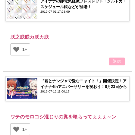
アイナナの静電気軽減ブレスレット・クルトガ・
スケジュール帳などが登場！
2019-07-01 17:28:09
朕之朕朕カ朕カ朕
1+
返信
『君とナンジャで愛なニャイト！』開催決定！ア
イナナ4thアニバーサリーを祝おう！8月23日から
2019-07-12 11:00:17
ワテのモロコシ混じりの糞を喰らってぇぇぇ～ン
1+