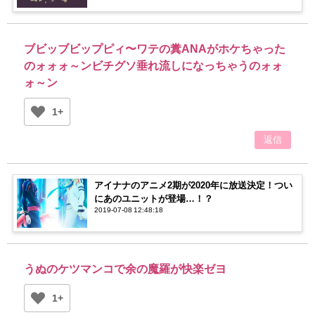
ブビッブビップピィ〜ワテの糞ANAがホケちゃった
のォォォ～ンビチグソ垂れ流しになっちゃうのォォ
ォ～ン
1+
返信
アイナナのアニメ2期が2020年に放送決定！つい
にあのユニットが登場…！？
2019-07-08 12:48:18
うぬのケツマンコで余の魔羅が快楽ゼヨ
1+