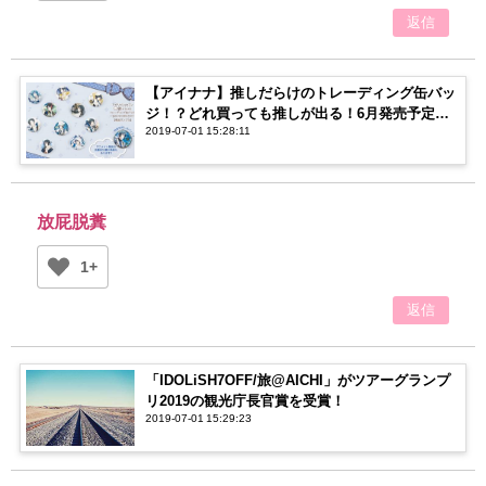
返信
【アイナナ】推しだらけのトレーディング缶バッ
ジ！？どれ買っても推しが出る！6月発売予定！
2019-07-01 15:28:11
【アイドリッシュセブン】
放屁脱糞
1+
返信
「IDOLiSH7OFF/旅@AICHI」がツアーグランプ
リ2019の観光庁長官賞を受賞！
2019-07-01 15:29:23