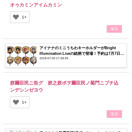
オゥカミンアイムカミン
1+
返信
アイナナのミニうちわキーホルダーがBright
Illumination Liveの絵柄で登場！予約は7月7日ま
2019-07-05 17:28:45
で
朕爾臣民ニ告グ 朕之朕ポヲ爾臣民ノ菊門ニブチ込
ンデシンゼヨウ
1+
返信