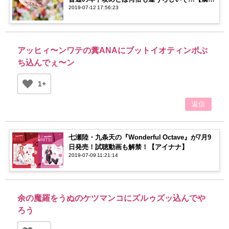
2019-07-12 17:56:23
タ】
アッヒィ〜ンワテの糞ANAにブットイオティンポぶ
ち込んでぇ〜ン
1+
返信
七瀬陸・九条天の『Wonderful Octave』が7月9
日発売！試聴動画も解禁！【アイナナ】
2019-07-09 11:21:14
余の魔羅をうぬのケツマンコにズルゥズッ込んでや
ろう