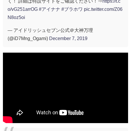
く！ 詳細は特設サイトをご確認ください！⇒
https://t.c
o/vG251arrOG
#アイナナ
#ブラホワ
pic.twitter.com/Z06
N8oz5oi
— アイドリッシュセブン公式＠大神万理
(@iD7Mng_Ogami)
December 7, 2019