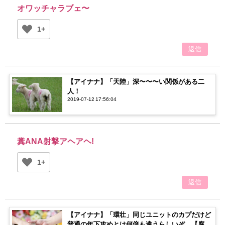
オワッチャラブェ〜
1+
返信
【アイナナ】「天陸」深〜〜〜い関係がある二
人！
2019-07-12 17:56:04
糞ANA射撃アヘアヘ!
1+
返信
【アイナナ】「環壮」同じユニットのカプだけど
普通の年下攻めとは何倍も違うらしいぞ…【腐ネ