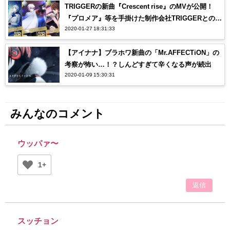
TRIGGERの新曲『Crescent rise』のMVが公開！
『プロメア』等を手掛けた制作会社TRIGGERとのコ
2020-01-27 18:31:33
ラボにオタク感涙…【アイナナ】
【アイナナ】ブラホワ新曲の「Mr.AFFECTiON」の
考察が怖い…！？しんどすぎて辛くなる声が続出
2020-01-09 15:30:31
みんなのコメント
ウッパァ〜
1+
返信
スッチョン