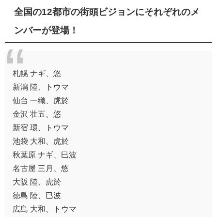
全国の12都市の街頭ビジョンにそれぞれのメ
ンバーが登場！
札幌 ナギ、悠
新潟 陸、トウマ
仙台 一織、虎於
金沢 壮五、悠
新宿 環、トウマ
池袋 大和、虎於
秋葉原 ナギ、巳波
名古屋 三月、悠
大阪 陸、虎於
徳島 陸、巳波
広島 大和、トウマ