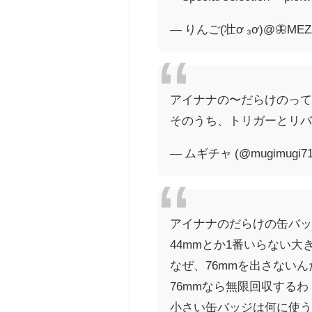
— りんご(壮ơ ₃ơ)@🦋MEZ
アイナナの〜だらけのって
そのうち、トリガーとリバレ
— ムギチャ (@mugimugi71
アイナナのだらけの缶バ
44mmとか1番いらない大
なぜ、76mmを出さないん
76mmなら無限回収するわ
小さい缶バッジは何に使