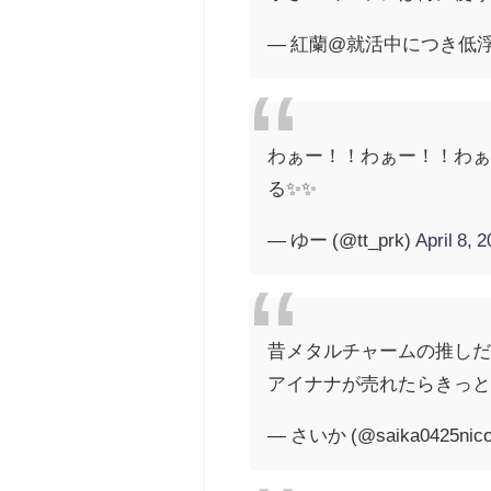
— 紅蘭@就活中につき低浮上 (
わぁー！！わぁー！！わぁ
る✨✨
— ゆー (@tt_prk)
April 8, 
昔メタルチャームの推し
アイナナが売れたらきっとTR
— さいか (@saika0425nic