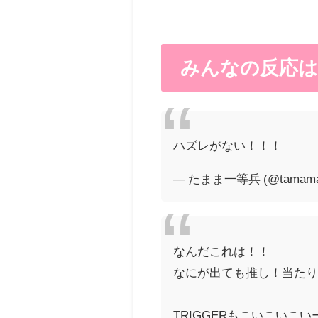
みんなの反応は
ハズレがない！！！
— たまま一等兵 (@tamamac
なんだこれは！！
なにが出ても推し！当た
TRIGGERもこいこいこ