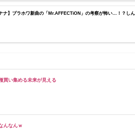
ナナ】ブラホワ新曲の「Mr.AFFECTiON」の考察が怖い…！？
種買い集める未来が見える
なんなんｗ