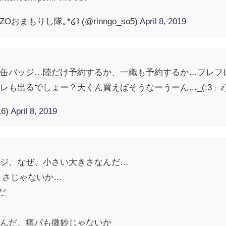
ZOおまもりし隊｡*໒꒱ (@rinngo_so5)
April 8, 2019
缶バッジ…陸だけ予約するか、一織も予約するか…フレフレの
も出るでしょー？天くん買えばそうなーうーん…_(:3」z)
6)
April 8, 2019
ッジ、なぜ、小さい大きさなんだ…
きさじゃないか…
だ
うんだ、痛バも微妙じゃないか