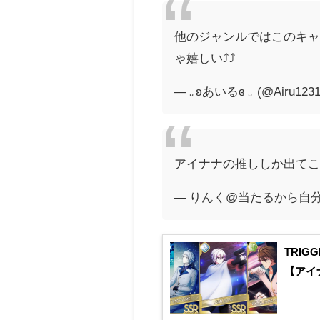
他のジャンルではこのキ
ゃ嬉しい⤴️⤴️
— ｡ʚあいるɞ ｡ (@Airu123
アイナナの推ししか出てこ
— りんく@当たるから自分を信じ
TRIG
【アイ