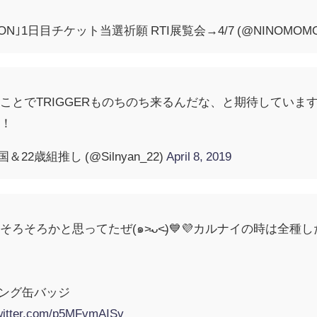
ION｣1日目チケット当選祈願 RTI展覧会→4/7 (@NINOMOMO
ことでTRIGGERものちのち来るんだな、と期待していま
！！
22歳組推し (@Silnyan_22)
April 8, 2019
ろそろかと思ってたぜ(๑˃̵ᴗ˂̵)💙💜カルナイの時は全
ング缶バッジ
twitter.com/p5MFvmAISv