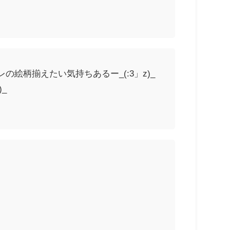
絵柄揃えたい気持ちあるー_(:3」z)_
_