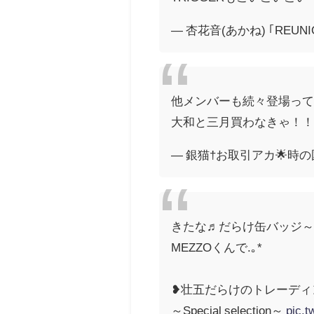
— 杏花音(あかね) ｢REUN
他メンバーも続々登場って
大和と三月買わなきゃ！
— 銀猫†お取引アカ🌟時の国＆
きたな♬だらけ缶バッジ～そ
MEZZOくんで.｡*
❥壮五だらけのトレーディ
～Special selection～
pic.