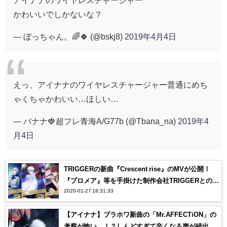
かわいいでしかないな？
— ぼっちゃん。🌈🍀 (@bskj8)
2019年4月4日
えっ、アイナナのワイヤレスチャージャー普通にめち
ゃくちゃかわいい…ほしい…
— バナナ🍓超フレ青海A/G77b (@Tbana_na)
2019年4
月4日
TRIGGERの新曲『Crescent rise』のMVが公開！
『プロメア』等を手掛けた制作会社TRIGGERとのコ
2020-01-27 18:31:33
ラボにオタク感涙…【アイナナ】
【アイナナ】ブラホワ新曲の「Mr.AFFECTiON」の
考察が怖い…！？しんどすぎて辛くなる声が続出