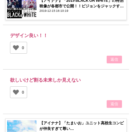
【アイナナ】「2019 BLACK OR WHITE」の特別
映像が各都市で公開！！ビジョンをジャックする
2019-12-15 16:10:19
メンバーに注目！
デザイン良い！！
0
返信
欲しいけど割る未来しか見えない
0
返信
【アイナナ】「たまいお」ユニット高校生コンビ
が仲良すぎて尊い…