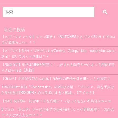
最近の投稿
【ヒプノシスマイク】ファン困惑！？SixTONESとヒプマイ5thライブのロ
ゴが激似らしい…！！
【ヒプマイ】5thライブのゲストがZeebra、Creepy Nuts、nobodyknows+に
決定！聴いておくべき曲は？？
【鬼滅の刃】単行本19巻が発売！！…がまたも転売ヤーによって高額で売
りさばかれる【悲報】
【SideM】比留間俊哉さんが九十九先生の声優を引き継ぐことが決定！
TRIGGERの新曲『Crescent rise』のMVが公開！『プロメア』等を手掛け
た制作会社TRIGGERとのコラボにオタク感涙…【アイナナ】
【A3!】祝3周年！記念ボイスも公開に！→思ってもない不具合がｗｗｗ
Bプロの 『快エブ』サービス終了で女性向けソシャゲ界隈激震！！ほかの
アプリは大丈夫なの？？？