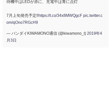
待機中はLEDが赤に、充電中は青に点灯
7月上旬発売予定‼️
https://t.co/34x8MWQgcF
pic.twitter.c
om/qOno7RGcH9
— バンダイKIWAMONO通信 (@kiwamono_t)
2019年4
月3日