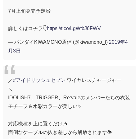
7月上旬発売予定😆
詳しくはコチラ👇
https://t.co/LgWtbJ6FWV
— バンダイKIWAMONO通信 (@kiwamono_t)
2019年4
月3日
／
#アイドリッシュセブン
ワイヤレスチャージャー
＼
IDOLiSH7、TRIGGER、Re:valeのメンバーたちの衣装
モチーフ＆水彩カラーが美しい✨
対応機種を上に置くだけ🎶
面倒なケーブルの抜き差しから解放されます🌟