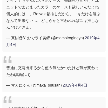
アイナナちゃんのスマホケース、毎回思うんだけどユ
ニットでまとまったカラーのケースも欲しいんだよね
個人的には…。Re:vale箱推しだから、ユキだけを選ぶ
なんて出来ない…。どちらかと言われればユキ推しな
んだけどさぁ。
— 真樹@31おでライ美郷 (@momoirogingyo)
2019年4
月4日
普通に充電出来るから使う気なかつたけど気が変わっ
たわ(真顔)←()
— マカにゃん (@maka_shusan)
2019年4月4日
アイナナのワイヤレスチャージャー