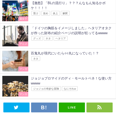
【激怒】「BLの流行り」？？？んなもん知るかボ
ケ！！！！
受け
攻め
炎上
解釈
腐女子
「ドイツの胸筋をイメージしました」ヘタリアオタク
が作った財布の紹介ページの説明が狂ってるwwww
グッズ
ネタ
ヘタリア
アニメ
百鬼丸が現代にいたら○○丸になっていた！？
ネタ
マンガ
ジョジョブロマイドのディ・モールトベネ！な使い方
wwww
ジョジョの奇妙な冒険
なにそれw
マンガ
LINE