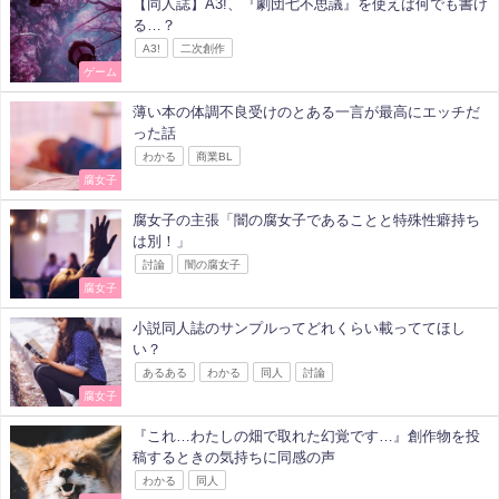
【同人誌】A3!、『劇団七不思議』を使えば何でも書け
る…？
A3!
二次創作
ゲーム
薄い本の体調不良受けのとある一言が最高にエッチだ
った話
わかる
商業BL
腐女子
腐女子の主張「闇の腐女子であることと特殊性癖持ち
は別！」
討論
闇の腐女子
腐女子
小説同人誌のサンプルってどれくらい載っててほし
い？
あるある
わかる
同人
討論
腐女子
『これ…わたしの畑で取れた幻覚です…』創作物を投
稿するときの気持ちに同感の声
わかる
同人