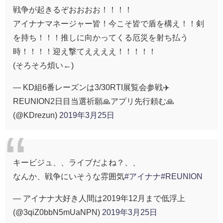
戦争が起きるぞおおおお！！！！
アイナナマネージャー皆！今こそ皆で盾を構え！！剣
を持ち！！！推しに向かってくる厄災を射ち払う
時！！！！迎え撃てええええ！！！！！
(そろそろ煩い←)
— KD組6番レーズンは3/30RTI展覧会参戦✈️
REUNION2日目当選祈願🙏アプリ先行頼む🙏
(@KDrezun)
2019年3月25日
キービジュ、、ライブだよね？、、
なんか、戦争にいそうな雰囲気
#アイナナ
#REUNION
— アイナナ大好き人間は2019年12月まで低浮上
(@3qiZ0bbN5mUaNPN)
2019年3月25日