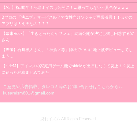
【A3!】祝3周年！記念ボイスも公開に！→思ってもない不具合がｗｗｗ
Bプロの 『快エブ』サービス終了で女性向けソシャゲ界隈激震！！ほかの
アプリは大丈夫なの？？？
【幕末Rock】「生きとったんかワレェ」続編公開が決定し嬉し困惑する皆
さん
【声優】石川界人さん、「神酒ノ尊」降板でついに地上波デビューしてし
まう…
【sideM】アイマスの家庭用ゲーム機でsideMが出演しなくて炎上！？炎上
に到った経緯まとめてみた
ご意見や広告掲載、タレコミ等のお問い合わせはこちらから↓↓
kusareism801@gmail.com
腐れイズム All Rights Reserved.