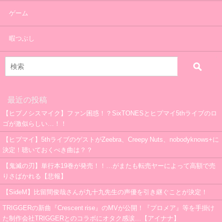
ゲーム
暇つぶし
最近の投稿
【ヒプノシスマイク】ファン困惑！？SixTONESとヒプマイ5thライブのロ
ゴが激似らしい…！！
【ヒプマイ】5thライブのゲストがZeebra、Creepy Nuts、nobodyknows+に
決定！聴いておくべき曲は？？
【鬼滅の刃】単行本19巻が発売！！…がまたも転売ヤーによって高額で売
りさばかれる【悲報】
【SideM】比留間俊哉さんが九十九先生の声優を引き継ぐことが決定！
TRIGGERの新曲『Crescent rise』のMVが公開！『プロメア』等を手掛け
た制作会社TRIGGERとのコラボにオタク感涙…【アイナナ】