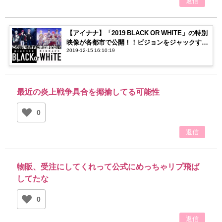
返信
【アイナナ】「2019 BLACK OR WHITE」の特別
映像が各都市で公開！！ビジョンをジャックする
2019-12-15 16:10:19
メンバーに注目！
最近の炎上戦争具合を揶揄してる可能性
0
返信
物販、受注にしてくれって公式にめっちゃリプ飛ば
してたな
0
返信