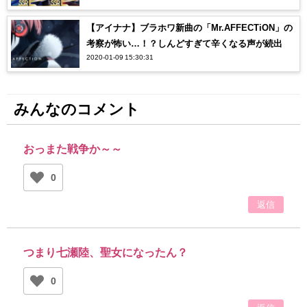
【アイナナ】ブラホワ新曲の「Mr.AFFECTiON」の
考察が怖い…！？しんどすぎて辛くなる声が続出
2020-01-09 15:30:31
みんなのコメント
おっまた戦争か～～
0
返信
つまり七瀬陸、聖女になったん？
0