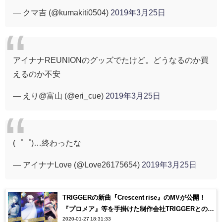
— クマ吉 (@kumakiti0504)
2019年3月25日
アイナナREUNIONのグッズでたけど。どうなるのか買
えるのか不安
— えり@富山 (@eri_cue)
2019年3月25日
(゜゜)…終わったな
— アイナナLove (@Love26175654)
2019年3月25日
TRIGGERの新曲『Crescent rise』のMVが公開！
『プロメア』等を手掛けた制作会社TRIGGERとのコ
2020-01-27 18:31:33
ラボにオタク感涙…【アイナナ】