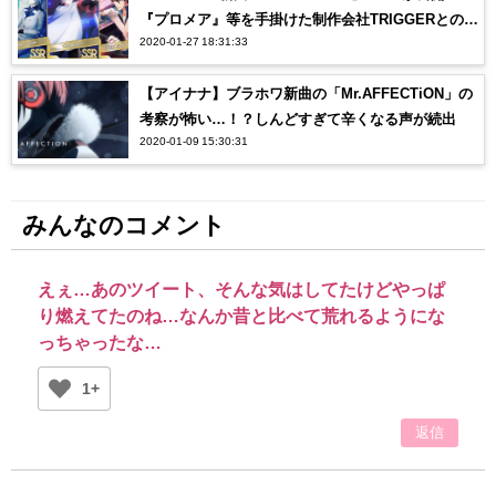
『プロメア』等を手掛けた制作会社TRIGGERとのコ
2020-01-27 18:31:33
ラボにオタク感涙…【アイナナ】
【アイナナ】ブラホワ新曲の「Mr.AFFECTiON」の
考察が怖い…！？しんどすぎて辛くなる声が続出
2020-01-09 15:30:31
みんなのコメント
えぇ…あのツイート、そんな気はしてたけどやっぱ
り燃えてたのね…なんか昔と比べて荒れるようにな
っちゃったな…
1+
返信