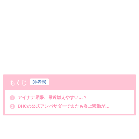
もくじ
[
非表示
]
アイナナ界隈、最近燃えやすい…？
1
DHCの公式アンバサダーでまたも炎上騒動が…
2