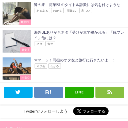
皆の衆、商業BLのタイトル詐欺には気を付けような…
あるある
わかる
商業BL
悲しい
商業BL
海外BLありがちネタ「受けが車で轢かれる」「銃プレ
イ」他には？
ネタ
海外
腐女子
ママーッ！同担のオタ友と旅行に行きたいよー！
オフ会
わかる
オタク
LINE
Twitterでフォローしよう