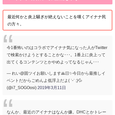
最近何かと炎上騒ぎが絶えないことを嘆くアイナナ民
の方々。
今1番怖いのはコラボでアイナナ気になった人がTwitter
で検索かけようとすることかな･･･。1番上に炎上って
出てくるコンテンツとかやめよってなるじゃん･･･
— れい@固ツイお願いします🙏🏻✨今日から最推しイ
ベントだからごめんよ低浮上だよ( ˊᵕˋ ;)💦
(@i7_SOGOosi)
2019年3月11日
なんか、最近のアイナナはなんか嫌。DHCとかトレー