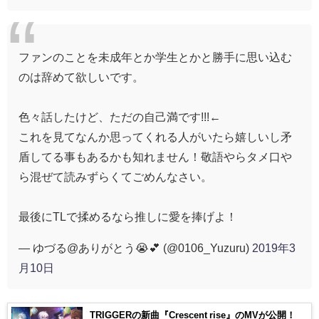
ファンのことを未成年とか学生とかと勝手に思い込む
のは辞めて欲しいです。
色々話したけど、ただの自己満です!!!←
これを見てなんか思ってくれる人がいたら嬉しいし矛
盾してる事もあるかも知れません！敬語やらタメ口や
ら混ぜて読みずらくてごめんなさい。
最後にТLで揉めるなら推しに愛を捧げよ！
— ゆづる@ありがとう😭💕 (@0106_Yuzuru)
2019年3
月10日
TRIGGERの新曲『Crescent rise』のMVが公開！