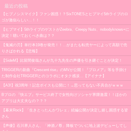
最近の投稿
【ヒプノシスマイク】ファン困惑！？SixTONESとヒプマイ5thライブのロ
ゴが激似らしい…！！
【ヒプマイ】5thライブのゲストがZeebra、Creepy Nuts、nobodyknows+に
決定！聴いておくべき曲は？？
【鬼滅の刃】単行本19巻が発売！！…がまたも転売ヤーによって高額で売
りさばかれる【悲報】
【SideM】比留間俊哉さんが九十九先生の声優を引き継ぐことが決定！
TRIGGERの新曲『Crescent rise』のMVが公開！『プロメア』等を手掛け
た制作会社TRIGGERとのコラボにオタク感涙…【アイナナ】
【A3!】祝3周年！記念ボイスも公開に！→思ってもない不具合がｗｗｗ
Bプロの 『快エブ』サービス終了で女性向けソシャゲ界隈激震！！ほかの
アプリは大丈夫なの？？？
【幕末Rock】「生きとったんかワレェ」続編公開が決定し嬉し困惑する皆
さん
【声優】石川界人さん、「神酒ノ尊」降板でついに地上波デビューしてし