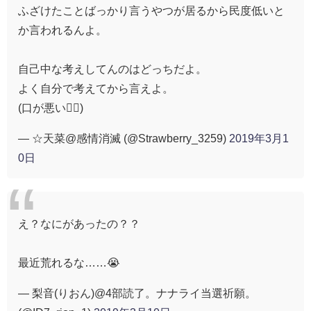
ふざけたことばっかり言うやつが居るから民度低いと
か言われるんよ。
自己中な考えしてんのはどっちだよ。
よく自分で考えてから言えよ。
(口が悪い🙇‍♀️)
— ☆天菜@感情消滅 (@Strawberry_3259)
2019年3月1
0日
え？なにがあったの？？
最近荒れるな……😭
— 梨音(りおん)@4部読了。ナナライ当選祈願。