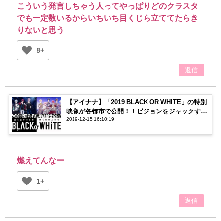
こういう発言しちゃう人ってやっぱりどのクラスタ
でも一定数いるからいちいち目くじら立ててたらき
りないと思う
8+
返信
【アイナナ】「2019 BLACK OR WHITE」の特別
映像が各都市で公開！！ビジョンをジャックする
2019-12-15 16:10:19
メンバーに注目！
燃えてんなー
1+
返信