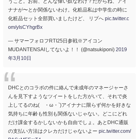
うこと。お前、どんな偉い奴なわけ？だからね、アイ
ナナが〜とか関係ないわけ。化粧品私は中学生の時に
化粧品セット全部買いましたけど、 リプへ
pic.twitter.c
om/yIsCYhgrBx
— サマーフォロフRTI25日参戦※アイコン
MUDANTENSAIしてないよ！！ (@natsukiponi)
2019
年3月10日
DHCとのコラボの件に絡んで未成年のマネージャーさ
んを見下すようなツイートをした方がいて、それで炎
上してるのね(´・ω・`)アイナナに限らず何かを好きな
気持ちに年齢も性別も関係ないじゃない。どこにどれ
だけ課金するかしないかも自由でしょ。あとDHC通販
の支払い方法はクレカだけじゃないよー
pic.twitter.com/