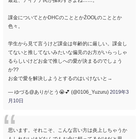
最近、アイナナ民が揉めすぎよね……。
課金についてとかDHCのこととかŹOOĻのこととか
色々。
学生から見て言うけど課金は年齢的に厳しい。課金し
てないと推してないみたいな偏見のお方がいらっしゃ
るらしいけどお金で推しへの愛が決まるのでしょう
か??
お金で愛を解決しようとするのはいけないと→
— ゆづる@ありがとう😭💕 (@0106_Yuzuru)
2019年3
月10日
思います。それこそ、こんな言い方は炎上しちゃうか
もしれないけどなんでもお金に頼ってるだけだと思