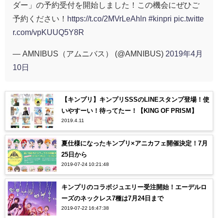
ダー」の予約受付を開始しました！この機会にぜひご
予約ください！
https://t.co/2MVrLeAhln
#kinpri
pic.twitte
r.com/vpKUUQ5Y8R
— AMNIBUS（アムニバス） (@AMNIBUS)
2019年4月
10日
【キンプリ】キンプリSSSのLINEスタンプ登場！使
いやすーい！待ってたー！【KING OF PRISM】
2019.4.11
夏仕様になったキンプリ×アニカフェ開催決定！7月
25日から
2019-07-24 10:21:48
キンプリのコラボジュエリー受注開始！エーデルロ
ーズのネックレス7種は7月24日まで
2019-07-22 16:47:38