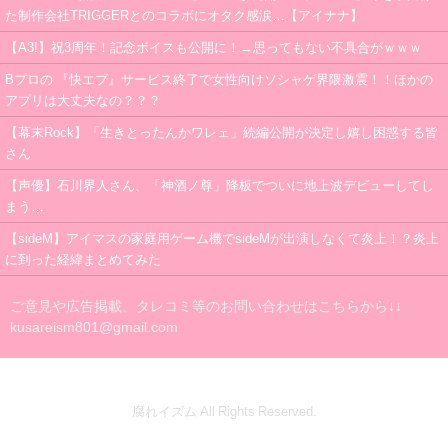
た制作会社TRIGGERとのコラボにオタク感涙…【アイナナ】
【A3!】祝3周年！記念ボイスも公開に！→思ってもない不具合がｗｗｗ
Bプロの 『快エブ』サービス終了で女性向けソシャゲ界隈激震！！ほかの
アプリは大丈夫なの？？？
【幕末Rock】「生きとったんかワレェ」続編公開が決定し嬉し困惑する皆
さん
【声優】石川界人さん、「神酒ノ尊」降板でついに地上波デビューしてし
まう…
【sideM】アイマスの家庭用ゲーム機でsideMが出演しなくて炎上！？炎上
に到った経緯まとめてみた
ご意見や広告掲載、タレコミ等のお問い合わせはこちらから↓↓
kusareism801@gmail.com
腐れイズム All Rights Reserved.