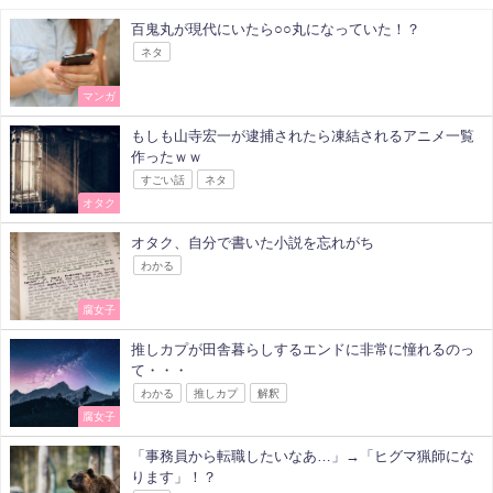
百鬼丸が現代にいたら○○丸になっていた！？
ネタ
マンガ
もしも山寺宏一が逮捕されたら凍結されるアニメ一覧
作ったｗｗ
すごい話
ネタ
オタク
オタク、自分で書いた小説を忘れがち
わかる
腐女子
推しカプが田舎暮らしするエンドに非常に憧れるのっ
て・・・
わかる
推しカプ
解釈
腐女子
「事務員から転職したいなあ…」→「ヒグマ猟師にな
ります」！？