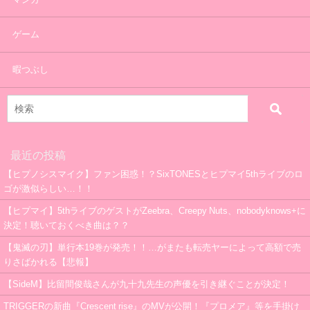
ゲーム
暇つぶし
最近の投稿
【ヒプノシスマイク】ファン困惑！？SixTONESとヒプマイ5thライブのロ
ゴが激似らしい…！！
【ヒプマイ】5thライブのゲストがZeebra、Creepy Nuts、nobodyknows+に
決定！聴いておくべき曲は？？
【鬼滅の刃】単行本19巻が発売！！…がまたも転売ヤーによって高額で売
りさばかれる【悲報】
【SideM】比留間俊哉さんが九十九先生の声優を引き継ぐことが決定！
TRIGGERの新曲『Crescent rise』のMVが公開！『プロメア』等を手掛け