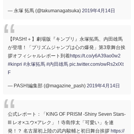
— 永塚 拓馬 (@takumanagatsuka)
2019年4月14日
【PASH!＋】劇場版『キンプリ』永塚拓馬、内田雄馬
が登壇！「プリズムジャンプは心の爆発」第3章舞台挨
拶オフィシャルレポート到着
https://t.co/y6A39ao0w2
#kinpri
#永塚拓馬
#内田雄馬
pic.twitter.com/owRs2xlXt
F
— PASH!編集部 (@magazine_pash)
2019年4月14日
公式レポート：「KING OF PRISM -Shiny Seven Stars-
III レオ×ユウ×アレク」！寺島惇太「可愛い」を連
発！？ 名古屋初上陸の武内駿輔と初日舞台挨拶
https://