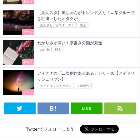
腐女子
【あんスタ】嵐ちゃんがトレンド入り！→某グループ
と勘違いしたオタクが…
あんさんぶるスターズ！
炎上
ゲーム
わかりみが深い！字書き分類が秀逸
わかる
同人
腐女子
アイナナの「二次創作あるある」シリーズ【アイドリ
ッシュセブン】
アイドリッシュセブン
二次創作
ゲーム
LINE
Twitterでフォローしよう