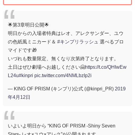
🌟第3章明日公開🌟
明日からの入場者特典はレオ、アレクサンダー、ユウ
の色紙風ミニカード＆
#キンプリラッシュ
選べるブロ
マイドです🎁
いづれも数量限定、無くなり次第終了となります。
土日はぜひ劇場へお越しください🤗
https://t.co/QHIwEw
L24u
#kinpri
pic.twitter.com/4NMLbzIp2i
— KING OF PRISM (キンプリ)公式 (@kinpri_PR)
2019
年4月12日
いよいよ明日から “KING OF PRISM -Shiny Seven
Stars- レオ×ユウ×アレク”が公開されます。