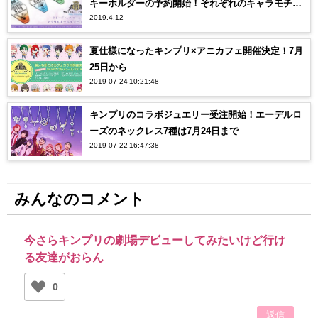
キーホルダーの予約開始！それぞれのキャラモチー
2019.4.12
フと透明感がオシャレだ…【KING OF PRISM】
夏仕様になったキンプリ×アニカフェ開催決定！7月
25日から
2019-07-24 10:21:48
キンプリのコラボジュエリー受注開始！エーデルロ
ーズのネックレス7種は7月24日まで
2019-07-22 16:47:38
みんなのコメント
今さらキンプリの劇場デビューしてみたいけど行け
る友達がおらん
0
返信