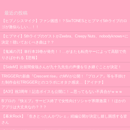
最近の投稿
【ヒプノシスマイク】ファン困惑！？SixTONESとヒプマイ5thライブのロ
ゴが激似らしい…！！
【ヒプマイ】5thライブのゲストがZeebra、Creepy Nuts、nobodyknows+に
決定！聴いておくべき曲は？？
【鬼滅の刃】単行本19巻が発売！！…がまたも転売ヤーによって高額で売
りさばかれる【悲報】
【SideM】比留間俊哉さんが九十九先生の声優を引き継ぐことが決定！
TRIGGERの新曲『Crescent rise』のMVが公開！『プロメア』等を手掛け
た制作会社TRIGGERとのコラボにオタク感涙…【アイナナ】
【A3!】祝3周年！記念ボイスも公開に！→思ってもない不具合がｗｗｗ
Bプロの 『快エブ』サービス終了で女性向けソシャゲ界隈激震！！ほかの
アプリは大丈夫なの？？？
【幕末Rock】「生きとったんかワレェ」続編公開が決定し嬉し困惑する皆
さん