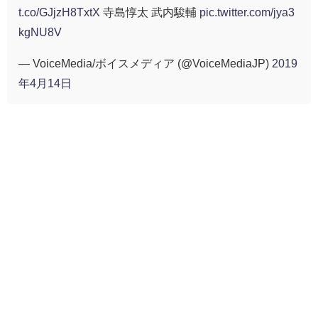
t.co/GJjzH8TxtX
寺島惇太 武内駿輔
pic.twitter.com/jya3
kgNU8V
— VoiceMedia/ボイスメディア (@VoiceMediaJP)
2019
年4月14日