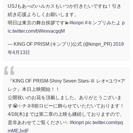
USJもあべのハルカスもいつか行きたいですね！引き
続き応援よろしくお願いします。
明日は東京の舞台挨拶です💫
#kinpri
#キンプリみたよ
p
ic.twitter.com/bWexvacgqM
— KING OF PRISM (キンプリ)公式 (@kinpri_PR)
2019
年4月13日
『KING OF PRISM-Shiny Seven Stars-Ⅲ レオ×ユウ×ア
レク』本日上映開始！！
公開祝いのお花を頂戴しました。ありがとうございま
す😭✨チネ8前ロビーに飾らせていただいております！
4/18(木)までは第二章の上映も継続しておりますので、
是非あわせてご覧ください✨
#kinpri
pic.twitter.com/rpq
mMEJxdF