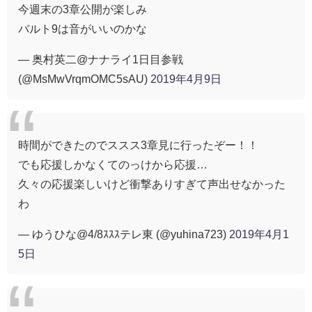
今週末の3章公開が楽しみ
バルト9は音がいいのかな
— 奥村英二@ナナライ1日目参戦
(@MsMwVrqmOMC5sAU)
2019年4月9日
時間ができたのでススス3章見に行ったぞー！！
でも応援しかなくてのっけから応援…
久々の応援楽しいけど衝撃ありすぎて声出せなかった
わ
— ゆうひな@4/8ｽｽｽテレ東 (@yuhina723)
2019年4月1
5日