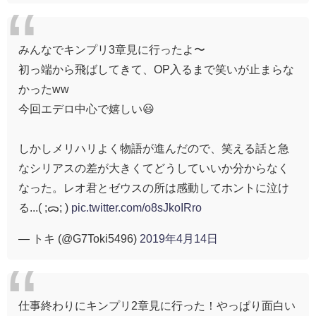
みんなでキンプリ3章見に行ったよ〜
初っ端から飛ばしてきて、OP入るまで笑いが止まらな
かったww
今回エデロ中心で嬉しい😃
しかしメリハリよく物語が進んだので、笑える話と急
なシリアスの差が大きくてどうしていいか分からなく
なった。レオ君とゼウスの所は感動してホントに泣け
る...( ;ᯅ; )
pic.twitter.com/o8sJkoIRro
— トキ (@G7Toki5496)
2019年4月14日
仕事終わりにキンプリ2章見に行った！やっぱり面白い