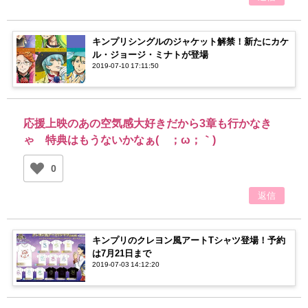
キンプリシングルのジャケット解禁！新たにカケ
ル・ジョージ・ミナトが登場
2019-07-10 17:11:50
応援上映のあの空気感大好きだから3章も行かなき
ゃ 特典はもうないかなぁ(´；ω；｀)
0
返信
キンプリのクレヨン風アートTシャツ登場！予約
は7月21日まで
2019-07-03 14:12:20