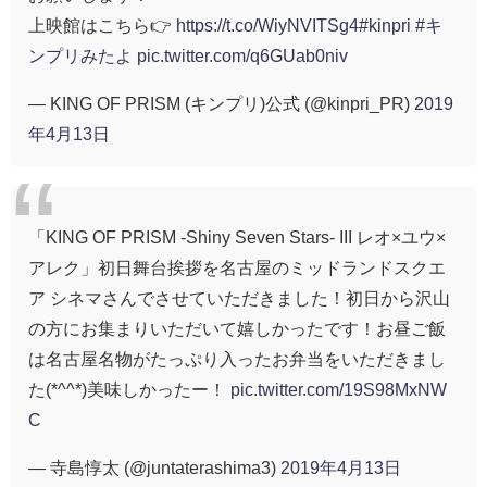
上映館はこちら👉
https://t.co/WiyNVITSg4
#kinpri
#キ
ンプリみたよ
pic.twitter.com/q6GUab0niv
— KING OF PRISM (キンプリ)公式 (@kinpri_PR)
2019
年4月13日
「KING OF PRISM -Shiny Seven Stars- III レオ×ユウ×
アレク」初日舞台挨拶を名古屋のミッドランドスクエ
ア シネマさんでさせていただきました！初日から沢山
の方にお集まりいただいて嬉しかったです！お昼ご飯
は名古屋名物がたっぷり入ったお弁当をいただきまし
た(*^^*)美味しかったー！
pic.twitter.com/19S98MxNW
C
— 寺島惇太 (@juntaterashima3)
2019年4月13日