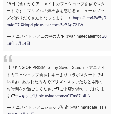
15日（金）からアニメイトカフェショップ新宿でスタ
ートです！プリズムの煌めきを感じるメニューやグッ
ズが盛りだくさんとなってますー！
https://t.co/MW5yR
m4cG7
#kinpri
pic.twitter.com/6vBAg721Vr
— アニメイトカフェの中の人🌱 (@animatecafeinfo)
20
19年3月14日
【『KING OF PRISM -Shiny Seven Stars-』×アニメイ
トカフェショップ新宿】本日よりコラボスタートです
✨煌きにあふれた店内でプリズムスタァたちと素敵な
お時間をお過ごしください💞ご来店お待ちしておりま
す🌈✨
#キンプリ
pic.twitter.com/sCFm87L4LN
— アニメイトカフェショップ新宿 (@animatecafe_ssj)