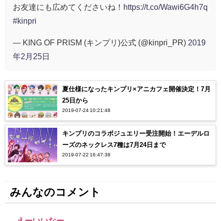
お友達にも広めてくださいね！
https://t.co/Wawi6G4h7q
#kinpri
— KING OF PRISM (キンプリ)公式 (@kinpri_PR)
2019
年2月25日
夏仕様になったキンプリ×アニカフェ開催決定！7月
25日から
2019-07-24 10:21:48
キンプリのコラボジュエリー受注開始！エーデルロ
ーズのネックレス7種は7月24日まで
2019-07-22 16:47:38
みんなのコメント
えーいいなー