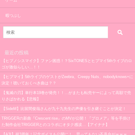
ゲーム
暇つぶし
最近の投稿
【ヒプノシスマイク】ファン困惑！？SixTONESとヒプマイ5thライブのロ
ゴが激似らしい…！！
【ヒプマイ】5thライブのゲストがZeebra、Creepy Nuts、nobodyknows+に
決定！聴いておくべき曲は？？
【鬼滅の刃】単行本19巻が発売！！…がまたも転売ヤーによって高額で売
りさばかれる【悲報】
【SideM】比留間俊哉さんが九十九先生の声優を引き継ぐことが決定！
TRIGGERの新曲『Crescent rise』のMVが公開！『プロメア』等を手掛け
た制作会社TRIGGERとのコラボにオタク感涙…【アイナナ】
【A3!】祝3周年！記念ボイスも公開に！→思ってもない不具合がｗｗｗ