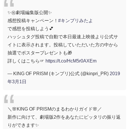
✨㊗劇場編集版公開✨
感想投稿キャンペーン！
#キンプリみたよ
で感想を投稿しよう💕
ハッシュタグ投稿で自動で本日最速上映後より公式サ
イトに表示されます。投稿していただいた方の中から
抽選でポスタープレゼントも🎁
詳しくはこちら☞
https://t.co/HcM5r0AXEm
— KING OF PRISM (キンプリ)公式 (@kinpri_PR)
2019
年3月1日
＼🌸KING OF PRISMのまるわかりガイド🌸／
新作に向けて、劇場版2作をあなたにピッタリの振り返
りができます✨