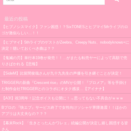
最近の投稿
【ヒプノシスマイク】ファン困惑！？SixTONESとヒプマイ5thライブのロ
ゴが激似らしい…！！
【ヒプマイ】5thライブのゲストがZeebra、Creepy Nuts、nobodyknows+に
決定！聴いておくべき曲は？？
【鬼滅の刃】単行本19巻が発売！！…がまたも転売ヤーによって高額で売
りさばかれる【悲報】
【SideM】比留間俊哉さんが九十九先生の声優を引き継ぐことが決定！
TRIGGERの新曲『Crescent rise』のMVが公開！『プロメア』等を手掛け
た制作会社TRIGGERとのコラボにオタク感涙…【アイナナ】
【A3!】祝3周年！記念ボイスも公開に！→思ってもない不具合がｗｗｗ
Bプロの 『快エブ』サービス終了で女性向けソシャゲ界隈激震！！ほかの
アプリは大丈夫なの？？？
【幕末Rock】「生きとったんかワレェ」続編公開が決定し嬉し困惑する皆
さん