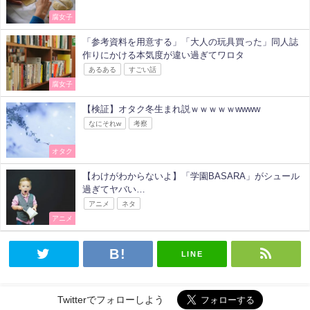
腐女子
「参考資料を用意する」「大人の玩具買った」同人誌
作りにかける本気度が違い過ぎてワロタ
あるある
すごい話
腐女子
【検証】オタク冬生まれ説ｗｗｗｗｗwwww
なにそれw
考察
オタク
【わけがわからないよ】「学園BASARA」がシュール
過ぎてヤバい…
アニメ
ネタ
アニメ
LINE
Twitterでフォローしよう