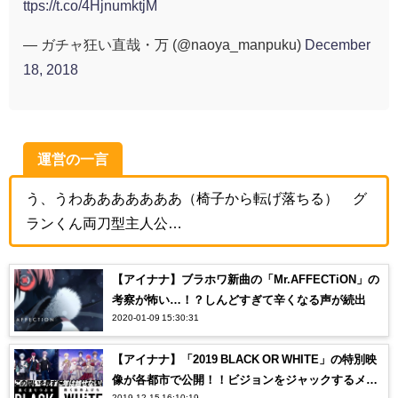
ttps://t.co/4HjnumktjM
— ガチャ狂い直哉・万 (@naoya_manpuku)
December
18, 2018
運営の一言
う、うわあああああああ（椅子から転げ落ちる） グ
ランくん両刀型主人公…
【アイナナ】ブラホワ新曲の「Mr.AFFECTiON」の
考察が怖い…！？しんどすぎて辛くなる声が続出
2020-01-09 15:30:31
【アイナナ】「2019 BLACK OR WHITE」の特別映
像が各都市で公開！！ビジョンをジャックするメン
2019-12-15 16:10:19