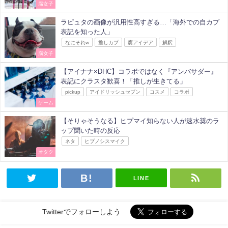
腐女子
ラピュタの画像が汎用性高すぎる…「海外での自カプ
表記を知った人」
なにそれw
推しカプ
腐アイデア
解釈
腐女子
【アイナナ×DHC】コラボではなく『アンバサダー』
表記にクラスタ歓喜！「推しが生きてる」
pickup
アイドリッシュセブン
コスメ
コラボ
ゲーム
【そりゃそうなる】ヒプマイ知らない人が速水奨のラ
ップ聞いた時の反応
ネタ
ヒプノシスマイク
オタク
LINE
Twitterでフォローしよう