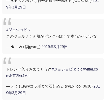
— 🌟ピタパタたざわ🌟原稿中🌟低浮上 (@tazawel)
201
9年3月29日
#ジョジョピタ
このジョルノくん肌がピンクっぽくて本当かわいいな
— 🧠〰️🎶 (@jgwm_)
2019年3月29日
トレンド入りおめでとう🎉
#ジョジョピタ
pic.twitter.co
m/KfF2Isr4Md
— えくしあ@コラボまで石貯める (@Ex_oo_0630)
201
9年3月29日