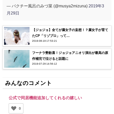
— パクチー風呂のみづ菜 (@musya2mizuna)
2019年3
月29日
【ジョジョ】全てが腐女子の妄想！？腐女子が育て
たCP「リゾプロ」って…
2019-08-19 17:53:21
フーナラ勢歓喜！ジョジョアニオリ演出が最高の原
作補完で泣けると話題に
2019-07-29 14:56:12
みんなのコメント
公式で同居機能追加してくれるの嬉しい
0