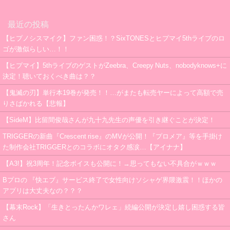
最近の投稿
【ヒプノシスマイク】ファン困惑！？SixTONESとヒプマイ5thライブのロ
ゴが激似らしい…！！
【ヒプマイ】5thライブのゲストがZeebra、Creepy Nuts、nobodyknows+に
決定！聴いておくべき曲は？？
【鬼滅の刃】単行本19巻が発売！！…がまたも転売ヤーによって高額で売
りさばかれる【悲報】
【SideM】比留間俊哉さんが九十九先生の声優を引き継ぐことが決定！
TRIGGERの新曲『Crescent rise』のMVが公開！『プロメア』等を手掛け
た制作会社TRIGGERとのコラボにオタク感涙…【アイナナ】
【A3!】祝3周年！記念ボイスも公開に！→思ってもない不具合がｗｗｗ
Bプロの 『快エブ』サービス終了で女性向けソシャゲ界隈激震！！ほかの
アプリは大丈夫なの？？？
【幕末Rock】「生きとったんかワレェ」続編公開が決定し嬉し困惑する皆
さん