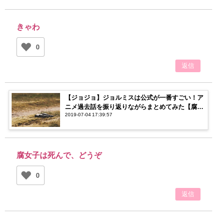
きゃわ
0
返信
【ジョジョ】ジョルミスは公式が一番すごい！ア
ニメ過去話を振り返りながらまとめてみた【腐ネ
2019-07-04 17:39:57
タ】
腐女子は死んで、どうぞ
0
返信