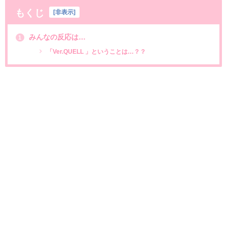
もくじ
[
非表示
]
みんなの反応は…
1
「Ver.QUELL 」ということは…？？