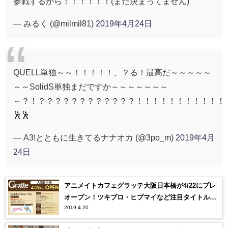
参戦するから！！！！！！(まだ決まってません)
— みるく (@milmil81)
2019年4月24日
QUELL単独～～！！！！！、？る！最高だ～～～～～
～～SolidS単独まだですか～～～～～～～
～？！？？？？？？？？？？？？！！！！！！！！！！！
🕺🕺
— A3!とともに生きてるナナオカ (@3po_m)
2019年4月
24日
アニメイトカフェグラッテ大阪日本橋が4/22にプレ
オープン！ツキプロ・ヒプマイなど注目タイトル多
2019.4.20
数！