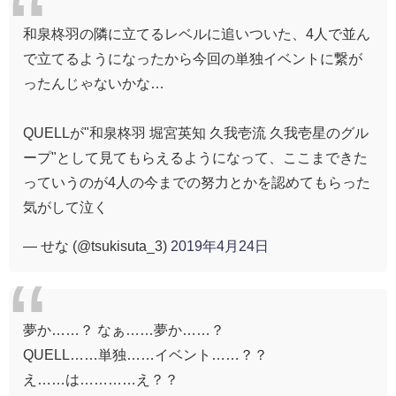
和泉柊羽の隣に立てるレベルに追いついた、4人で並ん
で立てるようになったから今回の単独イベントに繋が
ったんじゃないかな…
QUELLが"和泉柊羽 堀宮英知 久我壱流 久我壱星のグル
ープ"として見てもらえるようになって、ここまできた
っていうのが4人の今までの努力とかを認めてもらった
気がして泣く
— せな (@tsukisuta_3)
2019年4月24日
夢か……？ なぁ……夢か……？
QUELL……単独……イベント……？？
え……は…………え？？