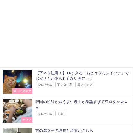
【下ネタ注意！】●●すぎる「おとうさんスイッチ」で
お父さんがあられもない姿に…！
なにそれw
下ネタ注意
腐アイデア
濃～い腐ネタ
韓国の絵師が絵うまい理由が暴論すぎてワロタｗｗｗ
ｗ
なにそれw
ネタ
オタク
古の腐女子の理想と現実がこちら