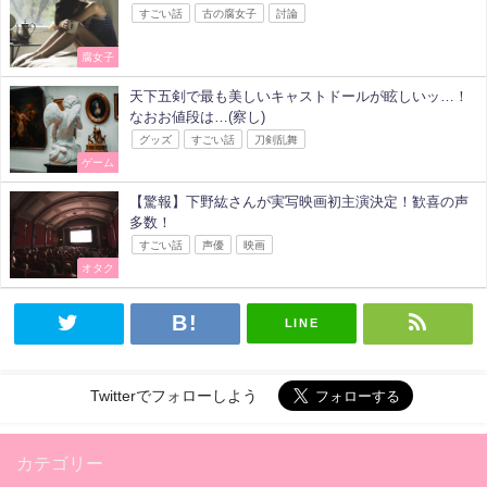
すごい話
古の腐女子
討論
腐女子
天下五剣で最も美しいキャストドールが眩しいッ…！
なおお値段は…(察し)
グッズ
すごい話
刀剣乱舞
ゲーム
【驚報】下野紘さんが実写映画初主演決定！歓喜の声
多数！
すごい話
声優
映画
オタク
LINE
Twitterでフォローしよう
カテゴリー