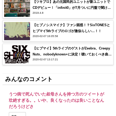
【ツキプロ】あの元国民的ユニットが新ユニットで
CDデビュー！「infinit0」が7月ついに円盤で聞け
2019.4.8
る！さらに4月12日配信予定のラジオで1曲ずつ先行
公開！
【ヒプノシスマイク】ファン困惑！？SixTONESと
ヒプマイ5thライブのロゴが激似らしい…！！
2020-02-07 16:05:58
【ヒプマイ】5thライブのゲストがZeebra、Creepy
Nuts、nobodyknows+に決定！聴いておくべき曲
2020-02-07 13:17:21
は？？
みんなのコメント
うつ病で死んでいた叔母さんを持つ方のツイートが
壮絶すぎる。。いや、良くなったのは良いことなん
だろうけどさ