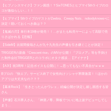
【ヒプノシスマイク】ファン困惑！？SixTONESとヒプマイ5thライブのロ
ゴが激似らしい…！！
【ヒプマイ】5thライブのゲストがZeebra、Creepy Nuts、nobodyknows+に
決定！聴いておくべき曲は？？
【鬼滅の刃】単行本19巻が発売！！…がまたも転売ヤーによって高額で売
りさばかれる【悲報】
【SideM】比留間俊哉さんが九十九先生の声優を引き継ぐことが決定！
TRIGGERの新曲『Crescent rise』のMVが公開！『プロメア』等を手掛け
た制作会社TRIGGERとのコラボにオタク感涙…【アイナナ】
【A3!】祝3周年！記念ボイスも公開に！→思ってもない不具合がｗｗｗ
Bプロの 『快エブ』サービス終了で女性向けソシャゲ界隈激震！！ほかの
アプリは大丈夫なの？？？
【幕末Rock】「生きとったんかワレェ」続編公開が決定し嬉し困惑する皆
さん
【声優】石川界人さん、「神酒ノ尊」降板でついに地上波デビューしてし
まう…