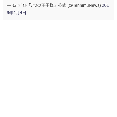
— ﾐｭｰｼﾞｶﾙ『ﾃﾆｽの王子様』公式 (@TennimuNews)
201
9年4月4日