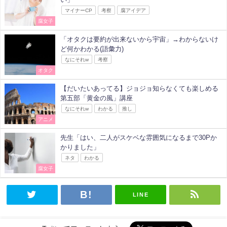
マイナーCP
考察
腐アイデア
腐女子
「オタクは要約が出来ないから宇宙」→わからないけ
ど何かわかる(語彙力)
なにそれw
考察
オタク
【だいたいあってる】ジョジョ知らなくても楽しめる
第五部「黄金の風」講座
なにそれw
わかる
推し
アニメ
先生「はい、二人がスケベな雰囲気になるまで30Pか
かりました」
ネタ
わかる
腐女子
LINE