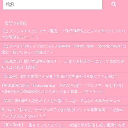
最近の投稿
【ヒプノシスマイク】ファン困惑！？SixTONESとヒプマイ5thライブのロ
ゴが激似らしい…！！
【ヒプマイ】5thライブのゲストがZeebra、Creepy Nuts、nobodyknows+に
決定！聴いておくべき曲は？？
【鬼滅の刃】単行本19巻が発売！！…がまたも転売ヤーによって高額で売
りさばかれる【悲報】
【SideM】比留間俊哉さんが九十九先生の声優を引き継ぐことが決定！
TRIGGERの新曲『Crescent rise』のMVが公開！『プロメア』等を手掛け
た制作会社TRIGGERとのコラボにオタク感涙…【アイナナ】
【A3!】祝3周年！記念ボイスも公開に！→思ってもない不具合がｗｗｗ
Bプロの 『快エブ』サービス終了で女性向けソシャゲ界隈激震！！ほかの
アプリは大丈夫なの？？？
【幕末Rock】「生きとったんかワレェ」続編公開が決定し嬉し困惑する皆