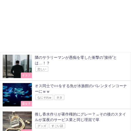
隣のサラリーマンが愚痴を零した衝撃の”接待”と
は…！？
悲しい
オタク
オス同士で○○をする魚が水族館のバレンタインコーナ
ーにｗｗ
なにそれw
ネタ
腐女子
推し香水作りが著作権的にグレー？→その後のスタイ
ルが某夜のサービス業と同じ理屈で草
グッズ
すごい話