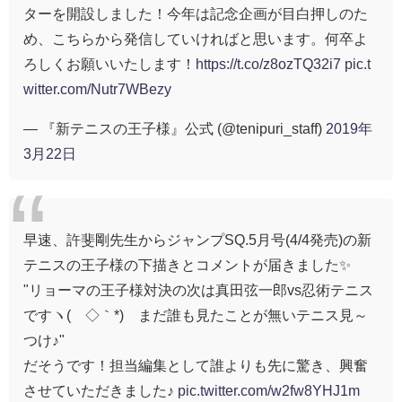
ターを開設しました！今年は記念企画が目白押しのた
め、こちらから発信していければと思います。何卒よ
ろしくお願いいたします！
https://t.co/z8ozTQ32i7
pic.t
witter.com/Nutr7WBezy
— 『新テニスの王子様』公式 (@tenipuri_staff)
2019年
3月22日
早速、許斐剛先生からジャンプSQ.5月号(4/4発売)の新
テニスの王子様の下描きとコメントが届きました✨
"リョーマの王子様対決の次は真田弦一郎vs忍術テニス
ですヽ(´◇｀*)ゞまだ誰も見たことが無いテニス見～
つけ♪"
だそうです！担当編集として誰よりも先に驚き、興奮
させていただきました♪
pic.twitter.com/w2fw8YHJ1m