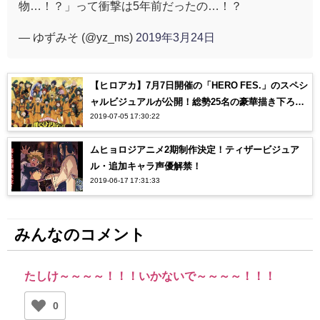
物…！？」って衝撃は5年前だったの…！？
— ゆずみそ (@yz_ms)
2019年3月24日
【ヒロアカ】7月7日開催の「HERO FES.」のスペシ
ャルビジュアルが公開！総勢25名の豪華描き下ろし
2019-07-05 17:30:22
だ！【僕のヒーローアカデミア】
ムヒョロジアニメ2期制作決定！ティザービジュア
ル・追加キャラ声優解禁！
2019-06-17 17:31:33
みんなのコメント
たしけ～～～～！！！いかないで～～～～！！！
0