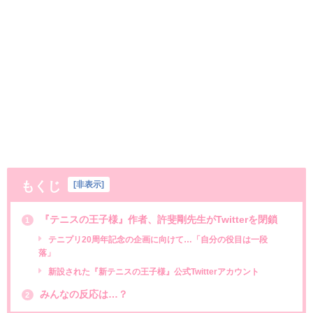
もくじ
[
非表示
]
『テニスの王子様』作者、許斐剛先生がTwitterを閉鎖
1
テニプリ20周年記念の企画に向けて…「自分の役目は一段
落」
新設された『新テニスの王子様』公式Twitterアカウント
みんなの反応は…？
2