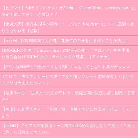
【ヒプマイ】5thライブのゲストがZeebra、Creepy Nuts、nobodyknows+に
決定！聴いておくべき曲は？？
【鬼滅の刃】単行本19巻が発売！！…がまたも転売ヤーによって高額で売
りさばかれる【悲報】
【SideM】比留間俊哉さんが九十九先生の声優を引き継ぐことが決定！
TRIGGERの新曲『Crescent rise』のMVが公開！『プロメア』等を手掛け
た制作会社TRIGGERとのコラボにオタク感涙…【アイナナ】
【A3!】祝3周年！記念ボイスも公開に！→思ってもない不具合がｗｗｗ
Bプロの 『快エブ』サービス終了で女性向けソシャゲ界隈激震！！ほかの
アプリは大丈夫なの？？？
【幕末Rock】「生きとったんかワレェ」続編公開が決定し嬉し困惑する皆
さん
【声優】石川界人さん、「神酒ノ尊」降板でついに地上波デビューしてし
まう…
【sideM】アイマスの家庭用ゲーム機でsideMが出演しなくて炎上！？炎上
に到った経緯まとめてみた