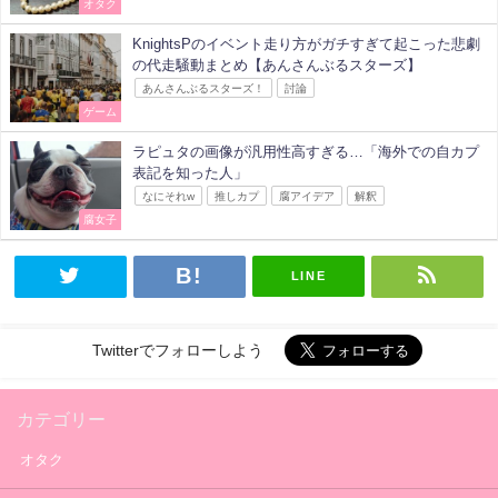
オタク
KnightsPのイベント走り方がガチすぎて起こった悲劇
の代走騒動まとめ【あんさんぶるスターズ】
あんさんぶるスターズ！
討論
ゲーム
ラピュタの画像が汎用性高すぎる…「海外での自カプ
表記を知った人」
なにそれw
推しカプ
腐アイデア
解釈
腐女子
LINE
Twitterでフォローしよう
カテゴリー
オタク