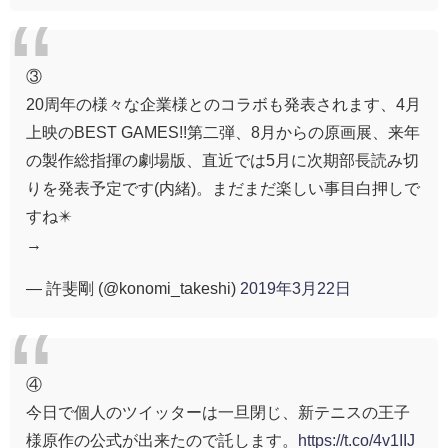
③
20周年の様々な企業様とのコラボも発表されます、4月
上映のBEST GAMES!!第二弾、8月からの原画展、来年
の製作総指揮の劇場版、直近では5月に次期部長読み切
りを発表予定です(内緒)。まだまだ楽しい事目白押しで
すね✴️
→
— 許斐剛 (@konomi_takeshi)
2019年3月22日
④
今日で個人のツイッターは一旦閉じ、新テニスの王子
様原作の公式が出来たので託します。
https://t.co/4v1IIJ