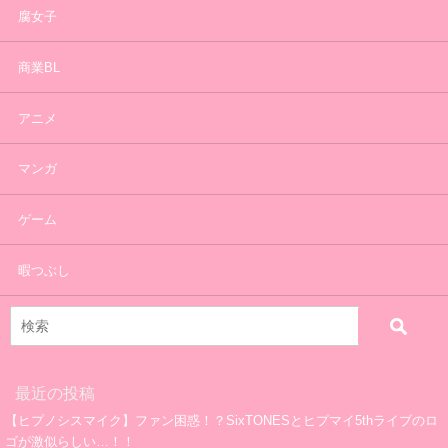
腐女子
商業BL
アニメ
マンガ
ゲーム
暇つぶし
最近の投稿
【ヒプノシスマイク】ファン困惑！？SixTONESとヒプマイ5thライブのロ
ゴが激似らしい…！！