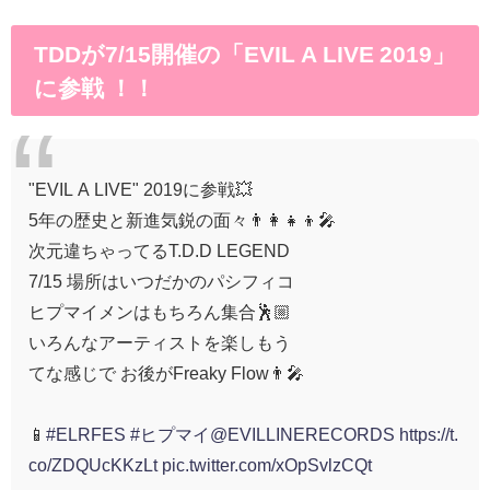
TDDが7/15開催の「EVIL A LIVE 2019」
に参戦 ！！
"EVIL A LIVE" 2019に参戦💥
5年の歴史と新進気鋭の面々👨‍👩‍👧‍👦🎤
次元違ちゃってるT.D.D LEGEND
7/15 場所はいつだかのパシフィコ
ヒプマイメンはもちろん集合🕺🏼
いろんなアーティストを楽しもう
てな感じで お後がFreaky Flow👨‍🎤
📱
#ELRFES
#ヒプマイ
@EVILLINERECORDS
https://t.
co/ZDQUcKKzLt
pic.twitter.com/xOpSvlzCQt