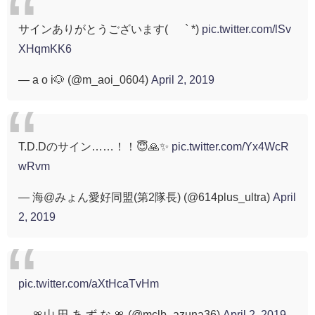
サインありがとうございます( ´ ` *)
pic.twitter.com/lSv
XHqmKK6
— a o i🐶 (@m_aoi_0604)
April 2, 2019
T.D.Dのサイン……！！😇🙏✨
pic.twitter.com/Yx4WcR
wRvm
— 海@みょん愛好同盟(第2隊長) (@614plus_ultra)
April
2, 2019
pic.twitter.com/aXtHcaTvHm
— 🎀山 田 あ ず な 🎀 (@mclb_azuna36)
April 2, 2019