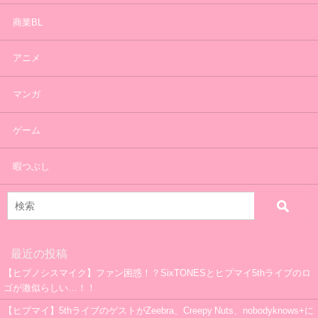
商業BL
アニメ
マンガ
ゲーム
暇つぶし
最近の投稿
【ヒプノシスマイク】ファン困惑！？SixTONESとヒプマイ5thライブのロ
ゴが激似らしい…！！
【ヒプマイ】5thライブのゲストがZeebra、Creepy Nuts、nobodyknows+に