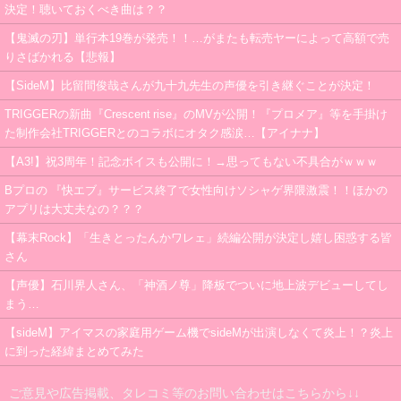
決定！聴いておくべき曲は？？
【鬼滅の刃】単行本19巻が発売！！…がまたも転売ヤーによって高額で売
りさばかれる【悲報】
【SideM】比留間俊哉さんが九十九先生の声優を引き継ぐことが決定！
TRIGGERの新曲『Crescent rise』のMVが公開！『プロメア』等を手掛け
た制作会社TRIGGERとのコラボにオタク感涙…【アイナナ】
【A3!】祝3周年！記念ボイスも公開に！→思ってもない不具合がｗｗｗ
Bプロの 『快エブ』サービス終了で女性向けソシャゲ界隈激震！！ほかの
アプリは大丈夫なの？？？
【幕末Rock】「生きとったんかワレェ」続編公開が決定し嬉し困惑する皆
さん
【声優】石川界人さん、「神酒ノ尊」降板でついに地上波デビューしてし
まう…
【sideM】アイマスの家庭用ゲーム機でsideMが出演しなくて炎上！？炎上
に到った経緯まとめてみた
ご意見や広告掲載、タレコミ等のお問い合わせはこちらから↓↓