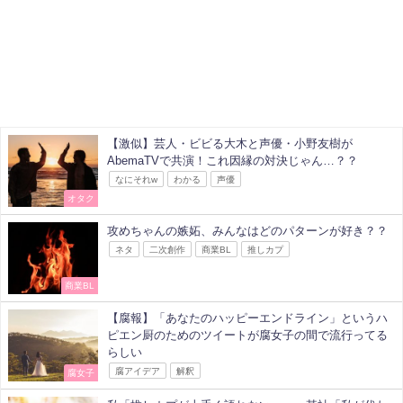
【激似】芸人・ビビる大木と声優・小野友樹が
AbemaTVで共演！これ因縁の対決じゃん…？？
なにそれw
わかる
声優
オタク
攻めちゃんの嫉妬、みんなはどのパターンが好き？？
ネタ
二次創作
商業BL
推しカプ
商業BL
【腐報】「あなたのハッピーエンドライン」というハ
ピエン厨のためのツイートが腐女子の間で流行ってる
らしい
腐アイデア
解釈
腐女子