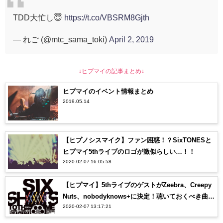
TDD大忙し😇
https://t.co/VBSRM8Gjth
— れご (@mtc_sama_toki)
April 2, 2019
↓ヒプマイの記事まとめ↓
ヒプマイのイベント情報まとめ
2019.05.14
【ヒプノシスマイク】ファン困惑！？SixTONESと
ヒプマイ5thライブのロゴが激似らしい…！！
2020-02-07 16:05:58
【ヒプマイ】5thライブのゲストがZeebra、Creepy
Nuts、nobodyknows+に決定！聴いておくべき曲
2020-02-07 13:17:21
は？？