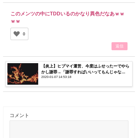
このメンツの中にTDDいるのかなり異色だなあｗｗ
ｗｗ
0
返信
【炎上】ヒプマイ運営、今度はふせったーでやら
かし謝罪→「謝罪すればいいってもんじゃな
2020-01-07 14:53:18
い！」「謝罪したから良くない？」【賛否両論】
コメント