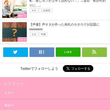
私「推しカプが上手く語れない…」→某社「私が代わ
りに…」
ネタ
二次創作
腐女子
【声優】声オタが作った表札のカタログが話題に
wwwwww
ネタ
声優
オタク
LINE
Twitterでフォローしよう
カテゴリー
オタク
腐女子