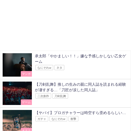
承太郎「やかましい！！」嫌な予感しかしない乙女ゲ
ーム
なにそれw
ネタ
マンガ
【刀剣乱舞】推しの生みの親に同人誌を読まれる経験
が凄すぎる…「刀匠が涙した同人誌」
二次創作
刀剣乱舞
ゲーム
【ヤバイ】プロガチャラーは時空すら歪めるらしい…
ガチャ
なにそれw
衝撃
オタク