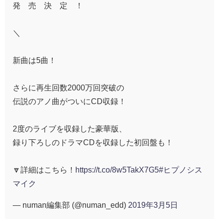
発 売 決 定 ！
＼
新曲は5曲！
さらに再生回数2000万回突破の
伝説のアノ曲がついにCD収録！
2度のライブを収録した豪華版、
録り下ろしのドラマCDを収録した初回盤も！
🔽詳細はこちら！
https://t.co/8w5TakX7G5
#ヒプノシス
マイク
— numan編集部 (@numan_edd)
2019年3月5日