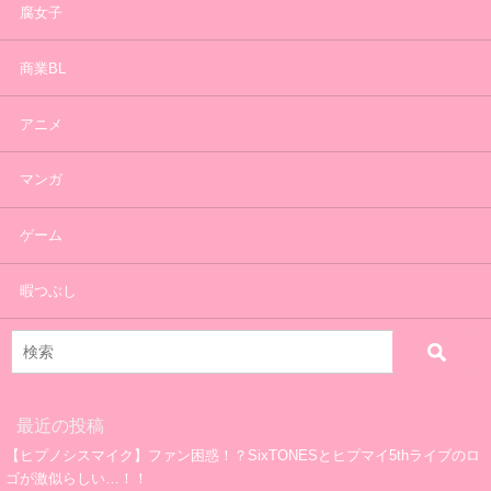
腐女子
商業BL
アニメ
マンガ
ゲーム
暇つぶし
最近の投稿
【ヒプノシスマイク】ファン困惑！？SixTONESとヒプマイ5thライブのロ
ゴが激似らしい…！！