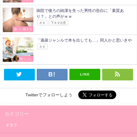
病院で後ろの純潔を失った男性の告白に「素質あ
り？」との声がｗｗ
ネタ
下ネタ注意
濃～い腐ネタ
「過疎ジャンルで本を出しても…」同人かと思いきや
ネタ
暇つぶし
LINE
Twitterでフォローしよう
カテゴリー
オタク