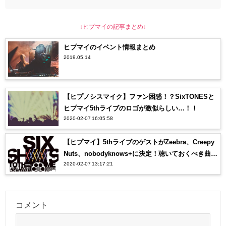
↓ヒプマイの記事まとめ↓
ヒプマイのイベント情報まとめ
2019.05.14
【ヒプノシスマイク】ファン困惑！？SixTONESと
ヒプマイ5thライブのロゴが激似らしい…！！
2020-02-07 16:05:58
【ヒプマイ】5thライブのゲストがZeebra、Creepy
Nuts、nobodyknows+に決定！聴いておくべき曲
2020-02-07 13:17:21
は？？
コメント