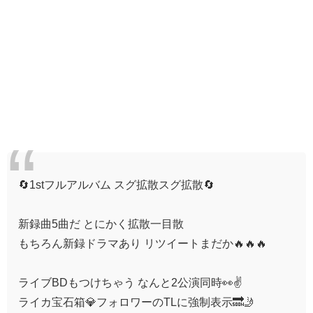
🔄1stフルアルバム スグ拡散スグ拡散🔄
新録曲5曲だ とにかく拡散一目散
もちろん新録ドラマあり リツイートまだか🔥🔥🔥
ライブBDもつけちゃう なんと2公演同時👀✌️
ライカ宝石箱💎フォロワーのTLに強制表示🔜🤳