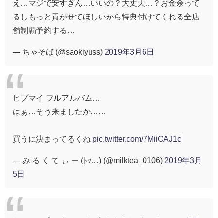
え…マジで安すぎん…いいの？大丈夫…？お金余って
るしもっと貢がせてほしいから特典付けてくれる全店
舗制覇予約する…
— ちゃそば (@saokiyuss)
2019年3月6日
ヒプマイ フルアルバム…
はぁ…そう来ましたか……
買うに決まってるくね
pic.twitter.com/7MiiOAJ1cl
— み る く て ぃ ー (ﾄｯ…) (@milktea_0106)
2019年3月
5日