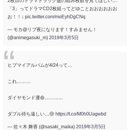
2枚目のドラマトラック盤の組み枚数を見てほしい…
「3」ってドラマCD2枚組ってどゆことおおおおおお
お！！↓
pic.twitter.com/moEyhDgCNq
— モカ@リプ夜になります！すみません！
(@animegasuki_m)
2019年3月5日
ヒプマイアルバムが4/24って…
これ………
ダイヤモンド運命…………
ダブル待ち遠しい…😢
https://t.co/M0h0Uagwbd
— 佐々木 舞香 (@sasaki_maika)
2019年3月5日