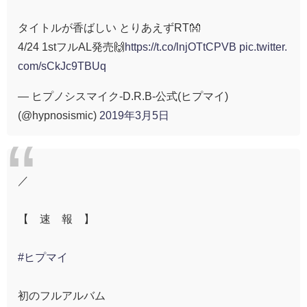
タイトルが香ばしい とりあえずRT👐
4/24 1stフルAL発売🙌
https://t.co/lnjOTtCPVB
pic.twitter.
com/sCkJc9TBUq
— ヒプノシスマイク-D.R.B-公式(ヒプマイ)
(@hypnosismic)
2019年3月5日
／
【 速 報 】
#ヒプマイ
初のフルアルバム