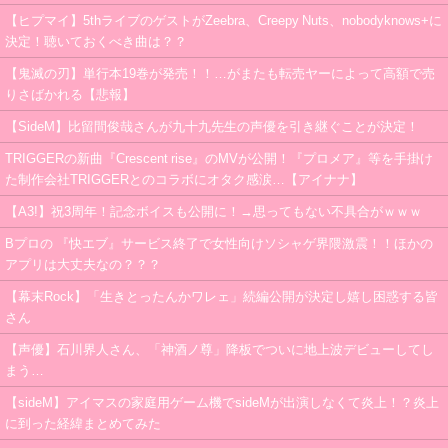
【ヒプマイ】5thライブのゲストがZeebra、Creepy Nuts、nobodyknows+に
決定！聴いておくべき曲は？？
【鬼滅の刃】単行本19巻が発売！！…がまたも転売ヤーによって高額で売
りさばかれる【悲報】
【SideM】比留間俊哉さんが九十九先生の声優を引き継ぐことが決定！
TRIGGERの新曲『Crescent rise』のMVが公開！『プロメア』等を手掛け
た制作会社TRIGGERとのコラボにオタク感涙…【アイナナ】
【A3!】祝3周年！記念ボイスも公開に！→思ってもない不具合がｗｗｗ
Bプロの 『快エブ』サービス終了で女性向けソシャゲ界隈激震！！ほかの
アプリは大丈夫なの？？？
【幕末Rock】「生きとったんかワレェ」続編公開が決定し嬉し困惑する皆
さん
【声優】石川界人さん、「神酒ノ尊」降板でついに地上波デビューしてし
まう…
【sideM】アイマスの家庭用ゲーム機でsideMが出演しなくて炎上！？炎上
に到った経緯まとめてみた