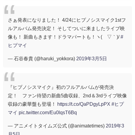
さぁ発表になりました！ 4/24にヒプノシスマイク1stフ
ルアルバム発売決定！ そしてついに来ましたライブ映
像も！ 新曲もきます！ドラマパートも！ヽ(´▽｀)/
#
ヒプマイ
— 石谷春貴 (@haruki_yokkora)
2019年3月5日
『ヒプノシスマイク』初のフルアルバムが発売決
定！ ファン待望の新曲5曲収録、2nd＆3rdライブ映像
収録の豪華盤も登場！
https://t.co/QaPDgyLpPX
#ヒプ
マイ
pic.twitter.com/Eu0lqsT6Bq
— アニメイトタイムズ公式 (@animatetimes)
2019年3
月5日