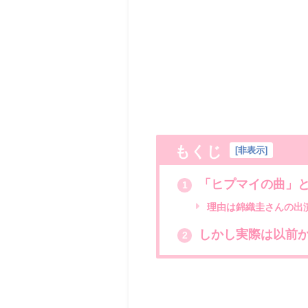
もくじ
[
非表示
]
「ヒプマイの曲」とい
1
理由は錦織圭さんの出演する
しかし実際は以前か
2