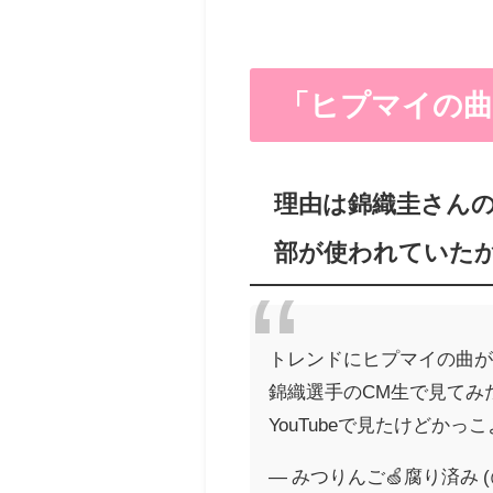
「ヒプマイの曲」
理由は錦織圭さんの出演
部が使われていた
トレンドにヒプマイの曲
錦織選手のCM生で見てみ
YouTubeで見たけどかっ
— みつりんご🍏腐り済み (@ro