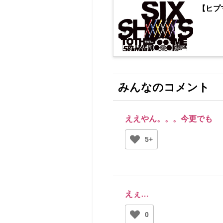
【ヒプマ
みんなのコメント
ええやん。。。今更でも
5+
えぇ…
0