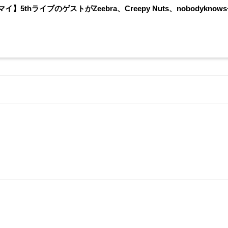
イ】5thライブのゲストがZeebra、Creepy Nuts、nobody