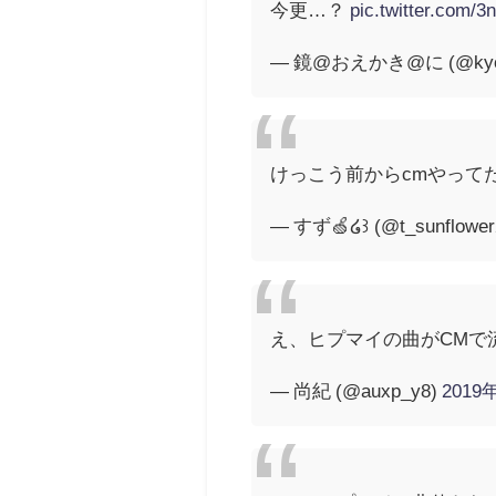
今更…？
pic.twitter.com/
— 鏡@おえかき@に (@kyo
けっこう前からcmやって
— すず🍏໒꒱ (@t_sunflower
え、ヒプマイの曲がCMで
— 尚紀 (@auxp_y8)
2019