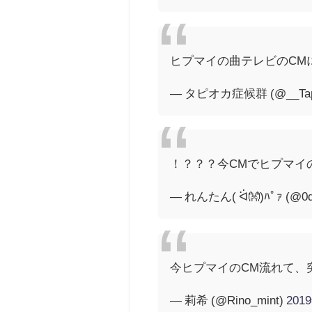
ヒプマイの曲テレビのCM
— タピオカ症候群 (@__Tapi
！？？？今CMでヒプマイ
— れんたん( ᐛ👐)ﾊﾟｧ (@0d
今ヒプマイのCM流れて、
— 莉希 (@Rino_mint)
201