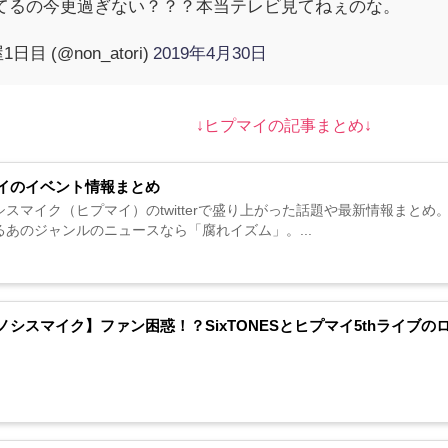
てるの今更過ぎない？？？本当テレビ見てねぇのな。
 (@non_atori)
2019年4月30日
↓ヒプマイの記事まとめ↓
イのイベント情報まとめ
シスマイク（ヒプマイ）のtwitterで盛り上がった話題や最新情報まと
るあのジャンルのニュースなら「腐れイズム」。...
ノシスマイク】ファン困惑！？SixTONESとヒプマイ5thライブ