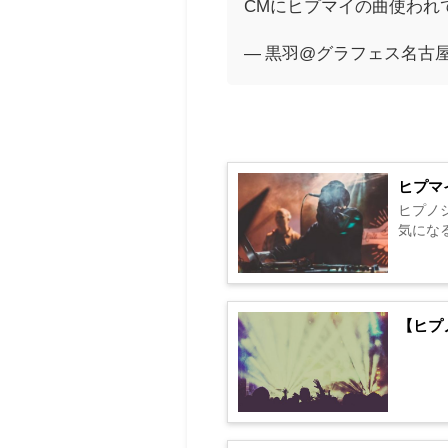
CMにヒプマイの曲使われ
— 黒羽@グラフェス名古屋1日目
ヒプマ
ヒプノ
気にな
【ヒプ