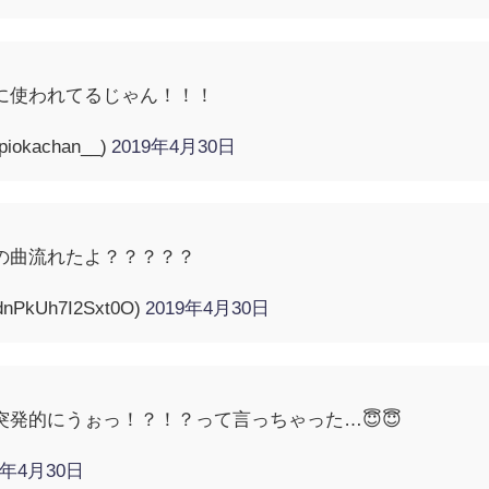
に使われてるじゃん！！！
okachan__)
2019年4月30日
の曲流れたよ？？？？？
nPkUh7I2Sxt0O)
2019年4月30日
突発的にうぉっ！？！？って言っちゃった…😇😇
9年4月30日