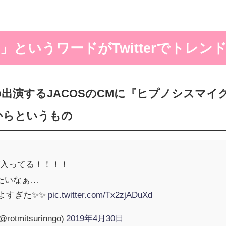
というワードがTwitterでトレン
するJACOSのCMに『ヒプノシスマイク divisi
からというもの
が入ってる！！！！
たいなぁ…
こよすぎた✨✨
pic.twitter.com/Tx2zjADuXd
tmitsurinngo)
2019年4月30日