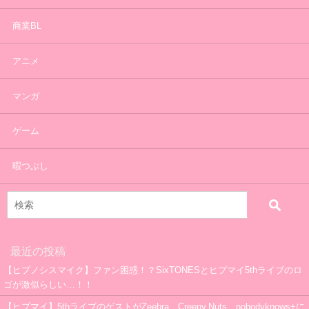
商業BL
アニメ
マンガ
ゲーム
暇つぶし
最近の投稿
【ヒプノシスマイク】ファン困惑！？SixTONESとヒプマイ5thライブのロ
ゴが激似らしい…！！
【ヒプマイ】5thライブのゲストがZeebra、Creepy Nuts、nobodyknows+に