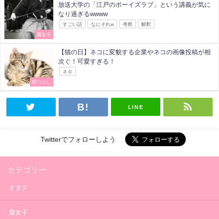
放送大学の「江戸のボーイズラブ」という講義が気に
なり過ぎるwwww
すごい話
なにそれw
考察
解釈
腐女子
【猫の日】ネコに変貌する企業やネコの画像投稿が相
次ぐ！可愛すぎる！
ネタ
暇つぶし
LINE
Twitterでフォローしよう
カテゴリー
オタク
腐女子