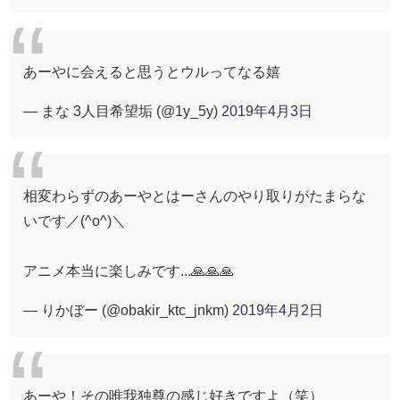
あーやに会えると思うとウルってなる嬉
— まな 3人目希望垢 (@1y_5y)
2019年4月3日
相変わらずのあーやとはーさんのやり取りがたまらな
いです／(^o^)＼
アニメ本当に楽しみです...🙏🙏🙏
— りかぼー (@obakir_ktc_jnkm)
2019年4月2日
あーや！その唯我独尊の感じ好きですよ（笑）