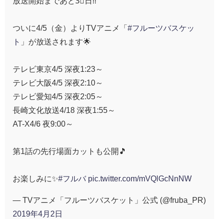
放送開始まであと3⃣日!!
ついに4/5（金）よりTVアニメ「
#フルーツバスケッ
ト
」が放送されます🌟
テレビ東京4/5 深夜1:23～
テレビ大阪4/5 深夜2:10～
テレビ愛知4/5 深夜2:05～
長崎文化放送4/18 深夜1:55～
AT-X4/6 夜9:00～
第1話の先行場面カットも公開🎵
お楽しみに✨
#フルバ
pic.twitter.com/mVQlGcNnNW
— TVアニメ「フルーツバスケット」公式 (@fruba_PR)
2019年4月2日