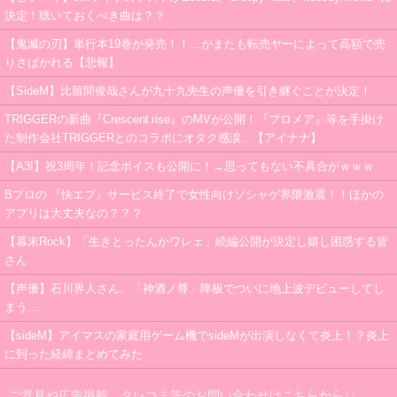
決定！聴いておくべき曲は？？
【鬼滅の刃】単行本19巻が発売！！…がまたも転売ヤーによって高額で売
りさばかれる【悲報】
【SideM】比留間俊哉さんが九十九先生の声優を引き継ぐことが決定！
TRIGGERの新曲『Crescent rise』のMVが公開！『プロメア』等を手掛け
た制作会社TRIGGERとのコラボにオタク感涙…【アイナナ】
【A3!】祝3周年！記念ボイスも公開に！→思ってもない不具合がｗｗｗ
Bプロの 『快エブ』サービス終了で女性向けソシャゲ界隈激震！！ほかの
アプリは大丈夫なの？？？
【幕末Rock】「生きとったんかワレェ」続編公開が決定し嬉し困惑する皆
さん
【声優】石川界人さん、「神酒ノ尊」降板でついに地上波デビューしてし
まう…
【sideM】アイマスの家庭用ゲーム機でsideMが出演しなくて炎上！？炎上
に到った経緯まとめてみた
ご意見や広告掲載、タレコミ等のお問い合わせはこちらから↓↓