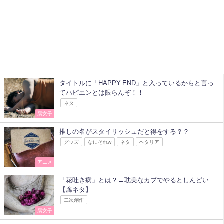
タイトルに「HAPPY END」と入っているからと言っ
てハピエンとは限らんぞ！！
ネタ
腐女子
推しの名がスタイリッシュだと得をする？？
グッズ
なにそれw
ネタ
ヘタリア
アニメ
「花吐き病」とは？→耽美なカプでやるとしんどい…
【腐ネタ】
二次創作
腐女子