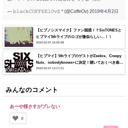
— 𝚋𝚕𝚊𝚌𝚔𝙲𝙾𝙵𝙵𝙴𝙴𝚕𝙾𝚟𝙴 * (@CoffeOv)
2019年4月2日
【ヒプノシスマイク】ファン困惑！？SixTONESと
ヒプマイ5thライブのロゴが激似らしい…！！
2020-02-07 16:05:58
【ヒプマイ】5thライブのゲストがZeebra、Creepy
Nuts、nobodyknows+に決定！聴いておくべき曲
2020-02-07 13:17:21
は？？
みんなのコメント
あーや様さすがブレない
0