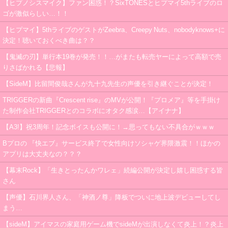
【ヒプノシスマイク】ファン困惑！？SixTONESとヒプマイ5thライブのロ
ゴが激似らしい…！！
【ヒプマイ】5thライブのゲストがZeebra、Creepy Nuts、nobodyknows+に
決定！聴いておくべき曲は？？
【鬼滅の刃】単行本19巻が発売！！…がまたも転売ヤーによって高額で売
りさばかれる【悲報】
【SideM】比留間俊哉さんが九十九先生の声優を引き継ぐことが決定！
TRIGGERの新曲『Crescent rise』のMVが公開！『プロメア』等を手掛け
た制作会社TRIGGERとのコラボにオタク感涙…【アイナナ】
【A3!】祝3周年！記念ボイスも公開に！→思ってもない不具合がｗｗｗ
Bプロの 『快エブ』サービス終了で女性向けソシャゲ界隈激震！！ほかの
アプリは大丈夫なの？？？
【幕末Rock】「生きとったんかワレェ」続編公開が決定し嬉し困惑する皆
さん
【声優】石川界人さん、「神酒ノ尊」降板でついに地上波デビューしてし
まう…
【sideM】アイマスの家庭用ゲーム機でsideMが出演しなくて炎上！？炎上