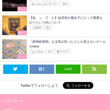
あんさんぶるスターズ！
炎上
ゲーム
【知 っ て た】結局何が腐女子にとって重要な
の？という件について
二次創作
同人
腐女子
「紙神経衰弱」なる気が狂ったとしか思えないゲーム
がwww
なにそれw
ネタ
腐アイデア
オタク
LINE
Twitterでフォローしよう
カテゴリー
オタク