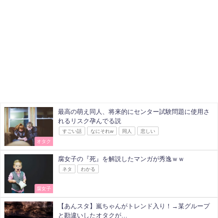
最高の萌え同人、将来的にセンター試験問題に使用さ
れるリスク孕んでる説
すごい話
なにそれw
同人
悲しい
オタク
腐女子の『死』を解説したマンガが秀逸ｗｗ
ネタ
わかる
腐女子
【あんスタ】嵐ちゃんがトレンド入り！→某グループ
と勘違いしたオタクが…