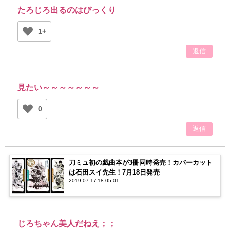
たろじろ出るのはびっくり
1+
返信
見たい～～～～～～～
0
返信
刀ミュ初の戯曲本が3冊同時発売！カバーカット
は石田スイ先生！7月18日発売
2019-07-17 18:05:01
じろちゃん美人だねえ；；