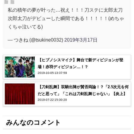
私の積年の夢が叶った…祝え！！！刀ステに太郎太刀
次郎太刀がデビューした瞬間である！！！！！(めちゃ
くちゃ泣いてる)
— つきね (@tsukine0032)
2019年3月17日
【ヒプノシスマイク】舞台で新ディビジョンが登
場！赤羽ディビジョン…！？
2019-10-05 13:37:59
【刀剣乱舞】双騎出陣が賛否両論！？「2.5次元を何
だと思って」「これは刀剣乱舞じゃない」【炎上】
2019-07-22 15:30:20
みんなのコメント