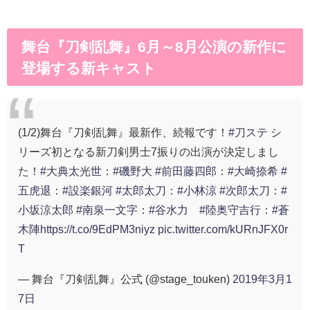
舞台『刀剣乱舞』6月～8月公演の新作に
登場する新キャスト
(1/2)舞台『刀剣乱舞』最新作、続報です！
#刀ステ
シ
リーズ初となる新刀剣男士7振りの出演が決定しまし
た！
#大典太光世
：
#磯野大
#前田藤四郎
：
#大崎捺希
#
五虎退
：
#設楽銀河
#太郎太刀
：
#小林涼
#次郎太刀
：
#
小坂涼太郎
#南泉一文字
：
#谷水力
#陸奥守吉行
：
#蒼
木陣
https://t.co/9EdPM3niyz
pic.twitter.com/kURnJFX0r
T
— 舞台『刀剣乱舞』公式 (@stage_touken)
2019年3月1
7日