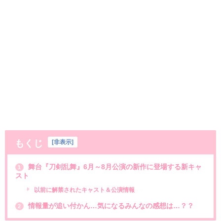
もくじ
[
非表示
]
舞台『刀剣乱舞』6月～8月公演の新作に登場する新キャ
1
スト
以前に解禁されたキャスト＆公演情報
情報量が追い付かん…気になるみんなの感想は…？？
2