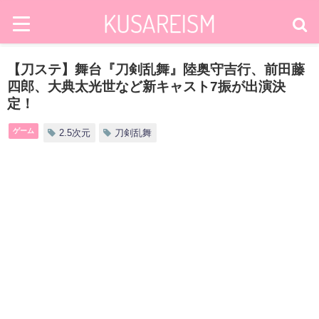
【刀ステ】舞台『刀剣乱舞』陸奥守吉行、前田藤
四郎、大典太光世など新キャスト7振が出演決
定！
ゲーム
2.5次元
刀剣乱舞