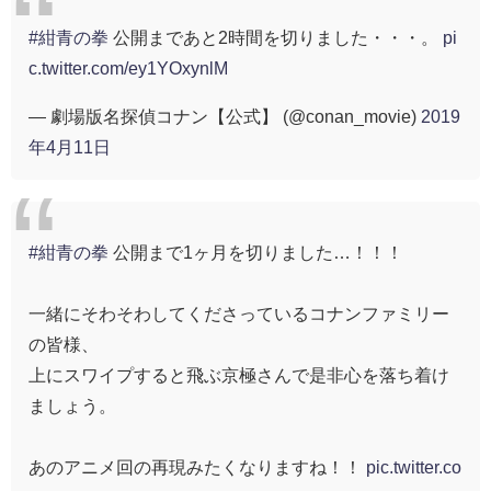
#紺青の拳
公開まであと2時間を切りました・・・。
pi
c.twitter.com/ey1YOxynlM
— 劇場版名探偵コナン【公式】 (@conan_movie)
2019
年4月11日
#紺青の拳
公開まで1ヶ月を切りました…！！！
一緒にそわそわしてくださっているコナンファミリー
の皆様、
上にスワイプすると飛ぶ京極さんで是非心を落ち着け
ましょう。
あのアニメ回の再現みたくなりますね！！
pic.twitter.co