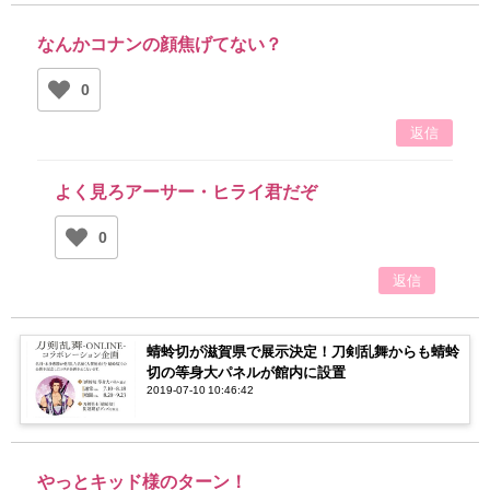
なんかコナンの顔焦げてない？
0
返信
よく見ろアーサー・ヒライ君だぞ
0
返信
蜻蛉切が滋賀県で展示決定！刀剣乱舞からも蜻蛉
切の等身大パネルが館内に設置
2019-07-10 10:46:42
やっとキッド様のターン！