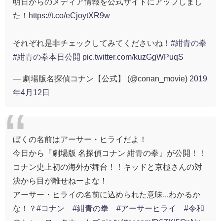
明日からのメディア情報を公式サイトにアップしまし
た！
https://t.co/eCjoytXR9w
それぞれ是非チェックしてみてくださいね！
#紺青の拳
#紺青の拳本日公開
pic.twitter.com/kuzGgWPuqS
— 劇場版名探偵コナン【公式】 (@conan_movie)
2019
年4月12日
ぼくの名前はアーサー・ヒライだよ！
今日から『劇場版 名探偵コナン 紺青の拳』が公開！！
コナン史上初の海外が舞台！！キッドと京極さんの対
決から目が離せねーよな！
アーサー・ヒライの名前に込められた意味...わかるか
な！？
#コナン
#紺青の拳
#アーサーヒライ
#令和