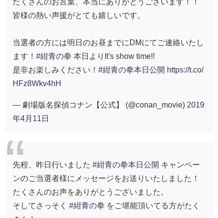
たくさんのお言葉、本当にありがとうございます！！
皆様の熱い声援がとても嬉しいです。
当選者の方には明日のお昼までにDMにてご連絡いたし
ます！
#紺青の拳
本日よりIt's show time!!
是非お楽しみください！
#紺青の拳本日公開
https://t.co/
HFz8Wkv4hH
— 劇場版名探偵コナン【公式】 (@conan_movie)
2019
年4月11日
先程、昨日行いました
#紺青の拳本日公開
キャンペー
ンのご当選者様にメッセージをお送りいたしました！
たくさんのお声をありがとうございました。
そしてさっそく
#紺青の拳
をご堪能頂いてる方がたく