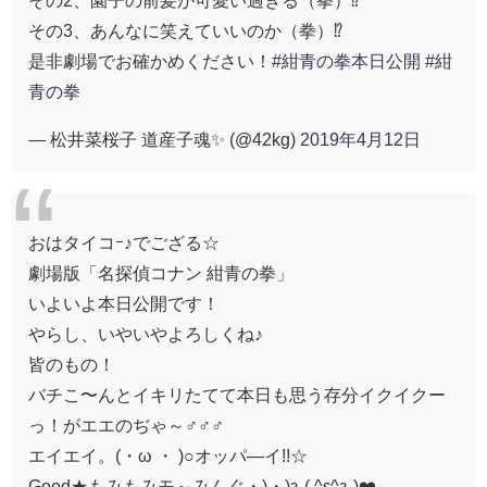
その2、園子の前髪が可愛い過ぎる（拳）⁉️
その3、あんなに笑えていいのか（拳）⁉️
是非劇場でお確かめください！
#紺青の拳本日公開
#紺
青の拳
— 松井菜桜子 道産子魂✨ (@42kg)
2019年4月12日
おはタイコｰ♪でござる☆
劇場版「名探偵コナン 紺青の拳」
いよいよ本日公開です！
やらし、いやいやよろしくね♪
皆のもの！
バチこ〜んとイキリたてて本日も思う存分イクイクー
っ！がエエのぢゃ～♂♂♂
エイエイ。(・ω ・ )○オッパ―イ!!☆
Good★もみもみモ～みんぐ・)・)ԅ( ^ε^ԅ)❤️