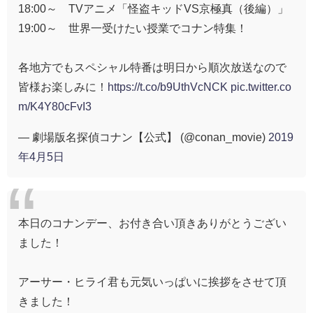
18:00～ TVアニメ「怪盗キッドVS京極真（後編）」
19:00～ 世界一受けたい授業でコナン特集！
各地方でもスペシャル特番は明日から順次放送なので
皆様お楽しみに！
https://t.co/b9UthVcNCK
pic.twitter.co
m/K4Y80cFvI3
— 劇場版名探偵コナン【公式】 (@conan_movie)
2019
年4月5日
本日のコナンデー、お付き合い頂きありがとうござい
ました！
アーサー・ヒライ君も元気いっぱいに挨拶をさせて頂
きました！