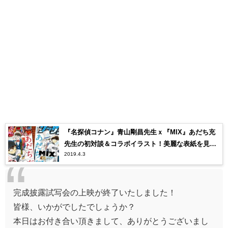
『名探偵コナン』青山剛昌先生ｘ『MIX』あだち充
先生の初対談＆コラボイラスト！美麗な表紙を見逃
2019.4.3
すな！
完成披露試写会の上映が終了いたしました！
皆様、いかがでしたでしょうか？
本日はお付き合い頂きまして、ありがとうございまし