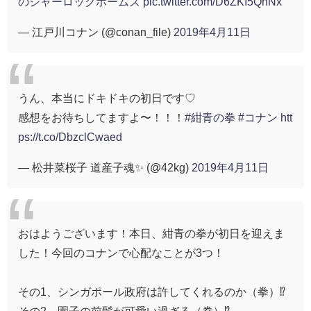
のシャーロックホームズ
pic.twitter.com/D6ZKI5QnNx
— 江戸川コナン (@conan_file)
2019年4月11日
うん、本当にドキドキの初日です♡
感想をお待ちしてますよ〜！！！
#紺青の拳
#コナン
htt
ps://t.co/DbzclCwaed
— 松井菜桜子 道産子魂✨ (@42kg)
2019年4月11日
おはようございます！本日、紺青の拳が初日を迎えま
した！今回のコナンで心配なことが3つ！
その1、シンガポール政府は許してくれるのか（拳）⁉️