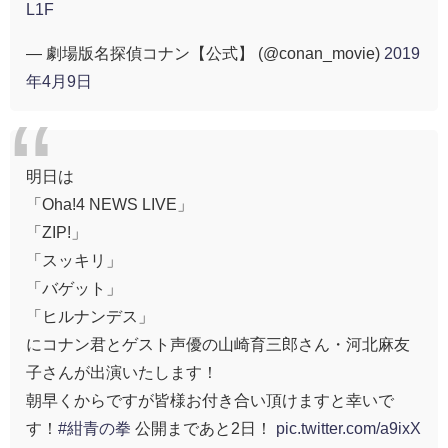
L1F
— 劇場版名探偵コナン【公式】 (@conan_movie)
2019
年4月9日
明日は
「Oha!4 NEWS LIVE」
「ZIP!」
「スッキリ」
「バゲット」
「ヒルナンデス」
にコナン君とゲスト声優の山崎育三郎さん・河北麻友
子さんが出演いたします！
朝早くからですが皆様お付き合い頂けますと幸いで
す！
#紺青の拳
公開まであと2日！
pic.twitter.com/a9ixX