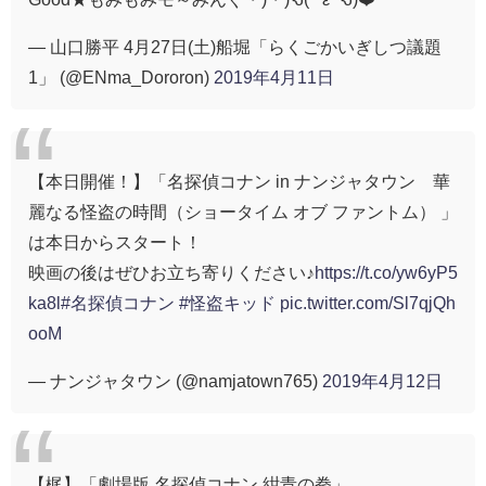
— 山口勝平 4月27日(土)船堀「らくごかいぎしつ議題
1」 (@ENma_Dororon)
2019年4月11日
【本日開催！】「名探偵コナン in ナンジャタウン 華
麗なる怪盗の時間（ショータイム オブ ファントム） 」
は本日からスタート！
映画の後はぜひお立ち寄りください♪
https://t.co/yw6yP5
ka8l
#名探偵コナン
#怪盗キッド
pic.twitter.com/Sl7qjQh
ooM
— ナンジャタウン (@namjatown765)
2019年4月12日
【梶】「劇場版 名探偵コナン 紺青の拳」