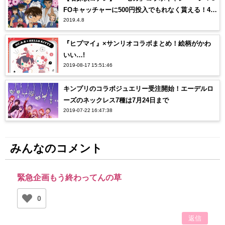
FOキャッチャーに500円投入でもれなく貰える！4月
2019.4.8
12日から！
『ヒプマイ』×サンリオコラボまとめ！絵柄がかわ
いい…!
2019-08-17 15:51:46
キンプリのコラボジュエリー受注開始！エーデルロ
ーズのネックレス7種は7月24日まで
2019-07-22 16:47:38
みんなのコメント
緊急企画もう終わってんの草
0
返信