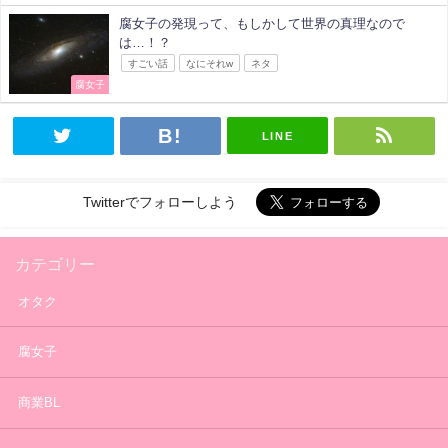
腐女子の発現って、もしかして世界の真理なので
は…！？
すごい話
なにそれw
ネタ
腐女子
LINE
Twitterでフォローしよう
カテゴリー
オタク
腐女子
商業BL