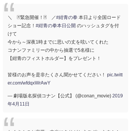
＼ 🃏緊急開催！🃏 ／
#紺青の拳
本日より全国ロード
ショー記念！
#紺青の拳本日公開
のハッシュタグを付
けて
今から～深夜1時までに思いの丈を呟いてくれた
コナンファミリーの中から抽選で5名様に
【紺青のフィストホルダー】をプレゼント！
皆様のお声を是非たくさん聞かせてください！
pic.twitt
er.com/wfdqxWrAwY
— 劇場版名探偵コナン【公式】 (@conan_movie)
2019
年4月11日