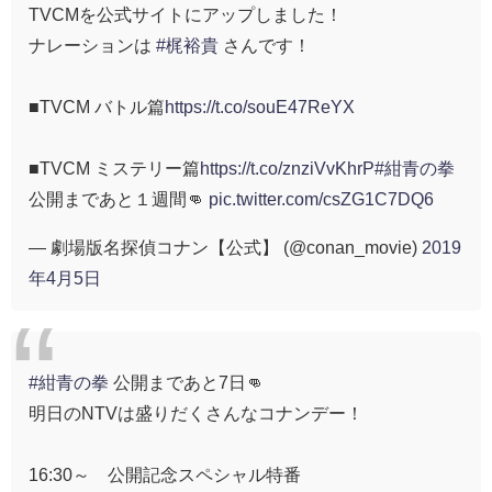
TVCMを公式サイトにアップしました！
ナレーションは
#梶裕貴
さんです！
■TVCM バトル篇
https://t.co/souE47ReYX
■TVCM ミステリー篇
https://t.co/znziVvKhrP
#紺青の拳
公開まであと１週間👊
pic.twitter.com/csZG1C7DQ6
— 劇場版名探偵コナン【公式】 (@conan_movie)
2019
年4月5日
#紺青の拳
公開まであと7日👊
明日のNTVは盛りだくさんなコナンデー！
16:30～ 公開記念スペシャル特番