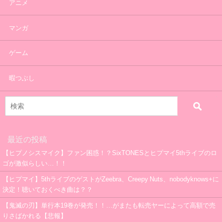
アニメ
マンガ
ゲーム
暇つぶし
最近の投稿
【ヒプノシスマイク】ファン困惑！？SixTONESとヒプマイ5thライブのロ
ゴが激似らしい…！！
【ヒプマイ】5thライブのゲストがZeebra、Creepy Nuts、nobodyknows+に
決定！聴いておくべき曲は？？
【鬼滅の刃】単行本19巻が発売！！…がまたも転売ヤーによって高額で売
りさばかれる【悲報】