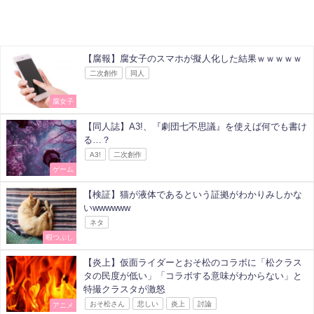
【腐報】腐女子のスマホが擬人化した結果ｗｗｗｗｗ
二次創作
同人
腐女子
【同人誌】A3!、『劇団七不思議』を使えば何でも書け
る…？
A3!
二次創作
ゲーム
【検証】猫が液体であるという証拠がわかりみしかな
いwwwwww
ネタ
暇つぶし
【炎上】仮面ライダーとおそ松のコラボに「松クラス
タの民度が低い」「コラボする意味がわからない」と
特撮クラスタが激怒
おそ松さん
悲しい
炎上
討論
アニメ