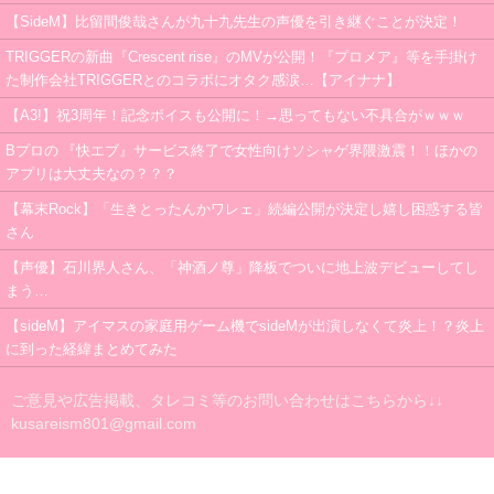
【SideM】比留間俊哉さんが九十九先生の声優を引き継ぐことが決定！
TRIGGERの新曲『Crescent rise』のMVが公開！『プロメア』等を手掛け
た制作会社TRIGGERとのコラボにオタク感涙…【アイナナ】
【A3!】祝3周年！記念ボイスも公開に！→思ってもない不具合がｗｗｗ
Bプロの 『快エブ』サービス終了で女性向けソシャゲ界隈激震！！ほかの
アプリは大丈夫なの？？？
【幕末Rock】「生きとったんかワレェ」続編公開が決定し嬉し困惑する皆
さん
【声優】石川界人さん、「神酒ノ尊」降板でついに地上波デビューしてし
まう…
【sideM】アイマスの家庭用ゲーム機でsideMが出演しなくて炎上！？炎上
に到った経緯まとめてみた
ご意見や広告掲載、タレコミ等のお問い合わせはこちらから↓↓
kusareism801@gmail.com