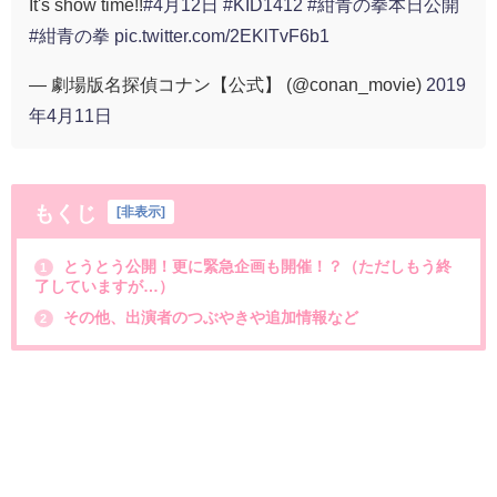
It's show time!!
#4月12日
#KID1412
#紺青の拳本日公開
#紺青の拳
pic.twitter.com/2EKlTvF6b1
— 劇場版名探偵コナン【公式】 (@conan_movie)
2019
年4月11日
もくじ
[
非表示
]
とうとう公開！更に緊急企画も開催！？（ただしもう終
1
了していますが…）
その他、出演者のつぶやきや追加情報など
2